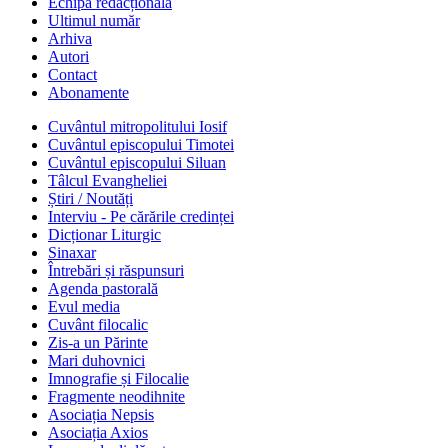
Echipa redacțională
Ultimul număr
Arhiva
Autori
Contact
Abonamente
Cuvântul mitropolitului Iosif
Cuvântul episcopului Timotei
Cuvântul episcopului Siluan
Tâlcul Evangheliei
Știri / Noutăți
Interviu - Pe cărările credinței
Dicționar Liturgic
Sinaxar
Întrebări și răspunsuri
Agenda pastorală
Evul media
Cuvânt filocalic
Zis-a un Părinte
Mari duhovnici
Imnografie și Filocalie
Fragmente neodihnite
Asociația Nepsis
Asociația Axios