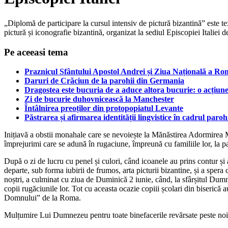
„Diplomă de participare la cursul intensiv de pictură bizantină” este text
pictură și iconografie bizantină, organizat la sediul Episcopiei Italiei
Pe aceeasi tema
Praznicul Sfântului Apostol Andrei și Ziua Națională a Rom
Daruri de Crăciun de la parohii din Germania
Dragostea este bucuria de a aduce altora bucurie: o acțiune
Zi de bucurie duhovnicească la Manchester
Întâlnirea preoților din protopopiatul Levante
Păstrarea și afirmarea identității lingvistice în cadrul pa
Inițiavă a obstii monahale care se nevoiește la Mănăstirea Adormirea Ma
împrejurimi care se adună în rugaciune, împreună cu familiile lor, la par
După o zi de lucru cu penel și culori, când icoanele au prins contur și a
departe, sub forma iubirii de frumos, arta picturii bizantine, și a spera 
noștri, a culminat cu ziua de Duminică 2 iunie, când, la sfârșitul Dumneze
copii rugăciunile lor. Tot cu aceasta ocazie copiii școlari din biserică
Domnului” de la Roma.
Mulțumire Lui Dumnezeu pentru toate binefacerile revărsate peste noi t