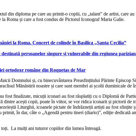
ul din diploma pe care au primit-o copiii, cu „talant” de artist, care au p
 de la Roma și care a fost condus de Pictorul Iconograf Maria Galie.
âniei la Roma. Concert de colinde în Basilica „Santa Cecilia”
 destinată persoanelor singure și vulnerabile din regiunea parizia
rohiei ortodoxe române din Roquetas de Mar
icii Domnului și, cu binecuvântarea Preasfințitului Părinte Episcop Silu
aclisul Mănăstirii noastre și care sunt membri ai școlii duminicale de învă
u fost finalizate, micuții iconari au fost răsplatiți cu o Diplomă de Parti
că dintre acești copii, poate în viitor, se vor ridica iconarii și pictorii 
ieștii Liturghii, icoanele pictate de îndrăzneții artiști au fost sfințite și
 au primit, în dar, câte o „Agendă pentru tineri (diario)”, ediție dedica
oți. La mulți ani tuturor copiilor din lumea întreagă.