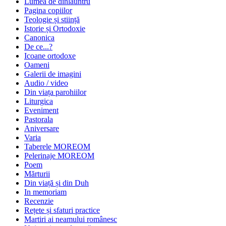
Lumea de dinlăuntru
Pagina copiilor
Teologie și stiință
Istorie și Ortodoxie
Canonica
De ce...?
Icoane ortodoxe
Oameni
Galerii de imagini
Audio / video
Din viața parohiilor
Liturgica
Eveniment
Pastorala
Aniversare
Varia
Taberele MOREOM
Pelerinaje MOREOM
Poem
Mărturii
Din viață și din Duh
In memoriam
Recenzie
Rețete și sfaturi practice
Martiri ai neamului românesc