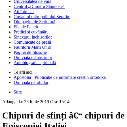
Universitatea de vară
Centrul „Dumitru Stăniloae”
Ati întrebat
Cuvântul mitropolitului Serafim
Din pagini de Scriptură
File de Pateric
Predici și cuvântări
Sinaxarul închisorilor
Comunicate de presă
Făuritorii Marii Uniri
Pagina de filosofie
Din viața mănăstirilor
Autobiografia spirituală
Te afli aici:
Apostolia - Publicatie de informare crestin ortodoxa
Din viața parohiilor
Stire
Adaugat la:
25 Iunie 2019
Ora:
15:14
Chipuri de sfinți â€“ chipuri de 
Episcopiei Italiei