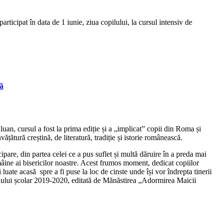
articipat în data de 1 iunie, ziua copilului, la cursul intensiv de
nă
an, cursul a fost la prima ediție și a „implicat” copii din Roma și
țătură creștină, de literatură, tradiție și istorie românească.
cipare, din partea celei ce a pus suflet și multă dăruire în a preda mai
de mâine ai bisericilor noastre. Acest frumos moment, dedicat copiilor
 luate acasă spre a fi puse la loc de cinste unde își vor îndrepta tinerii
tă anului școlar 2019-2020, editată de Mănăstirea „Adormirea Maicii