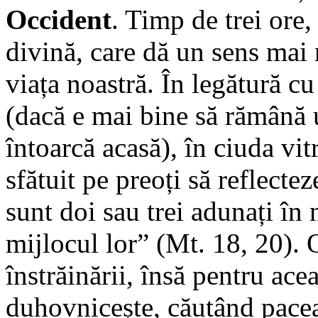
Occident
. Timp de trei ore,
divină, care dă un sens mai
viața noastră. În legătură 
(dacă e mai bine să rămână u
întoarcă acasă), în ciuda vit
sfătuit pe preoți să reflect
sunt doi sau trei adunați în
mijlocul lor” (Mt. 18, 20).
înstrăinării, însă pentru ace
duhovnicește, căutând pacea