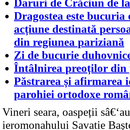
Daruri de Crăciun de l
Dragostea este bucuria 
acțiune destinată persoa
din regiunea pariziană
Zi de bucurie duhovnic
Întâlnirea preoților di
Păstrarea și afirmarea id
parohiei ortodoxe româ
Vineri seara, oaspeții sâ€‘a
ieromonahului Savatie Bașto