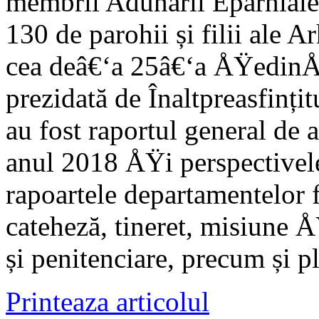
membrii Adunării Eparhiale (
130 de parohii și filii ale A
cea deâ€‘a 25â€‘a ÅŸedinÅ£ă
prezidată de Înaltpreasfințit
au fost raportul general de 
anul 2018 ÅŸi perspectivel
rapoartele departamentelor 
cateheză, tineret, misiune Å
și penitenciare, precum și p
Printeaza articolul