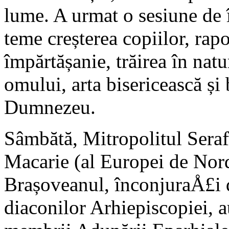
lume. A urmat o sesiune de î
teme creșterea copiilor, rap
împărtășanie, trăirea în nat
omului, arta bisericească și 
Dumnezeu.
Sâmbătă, Mitropolitul Serafi
Macarie (al Europei de Nord)
Brașoveanul, înconjuraÅ£i d
diaconilor Arhiepiscopiei, a