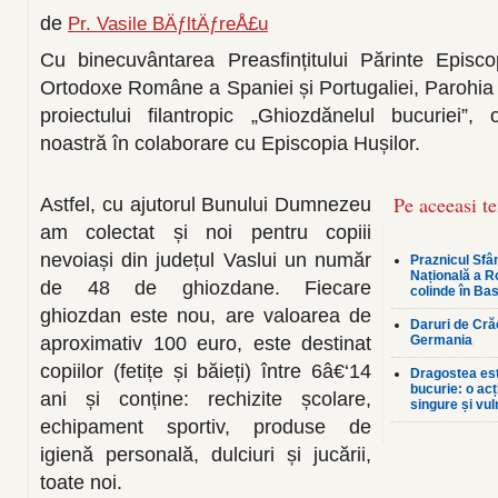
de
Pr. Vasile BÄƒltÄƒreÅ£u
Cu binecuvântarea Preasfințitului Părinte Episco
Ortodoxe Române a Spaniei și Portugaliei, Parohia 
proiectului filantropic „Ghiozdănelul bucuriei”,
noastră în colaborare cu Episcopia Hușilor.
Pe aceeasi t
Astfel, cu ajutorul Bunului Dumnezeu
am colectat și noi pentru copiii
nevoiași din județul Vaslui un număr
Praznicul Sfân
Națională a R
de 48 de ghiozdane. Fiecare
colinde în Bas
ghiozdan este nou, are valoarea de
Daruri de Crăc
aproximativ 100 euro, este destinat
Germania
copiilor (fetițe și băieți) între 6â€‘14
Dragostea est
bucurie: o ac
ani și conține: rechizite școlare,
singure și vul
echipament sportiv, produse de
igienă personală, dulciuri și jucării,
toate noi.