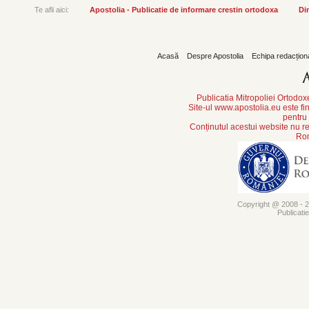
Te afli aici:
Apostolia - Publicatie de informare crestin ortodoxa
Din
Acasă
Despre Apostolia
Echipa redacțion
Publicatia Mitropoliei Ortodo
Site-ul www.apostolia.eu este
pentru
Conținutul acestui website nu re
Rom
Copyright @ 2008 - 20
Publicati