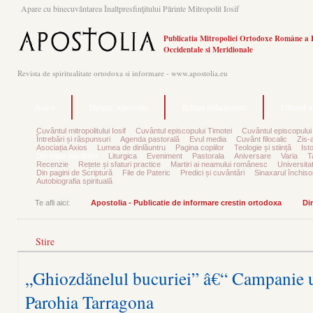
Apare cu binecuvântarea Înaltpresfinţitului Părinte Mitropolit Iosif
Publicatia Mitropoliei Ortodoxe Române a 
Occidentale si Meridionale
Revista de spiritualitate ortodoxa si informare - www.apostolia.eu
Acasă
Despre Apostolia
Echipa redacțională
Ultimul 
Cuvântul mitropolitului Iosif
Cuvântul episcopului Timotei
Cuvântul episcopului
Întrebări și răspunsuri
Agenda pastorală
Evul media
Cuvânt filocalic
Zis-
Asociația Axios
Lumea de dinlăuntru
Pagina copiilor
Teologie și stiință
Ist
Din viața parohiilor
Liturgica
Eveniment
Pastorala
Aniversare
Varia
T
Recenzie
Rețete și sfaturi practice
Martiri ai neamului românesc
Universita
Din pagini de Scriptură
File de Pateric
Predici și cuvântări
Sinaxarul închisor
Autobiografia spirituală
Te afli aici:
Apostolia - Publicatie de informare crestin ortodoxa
Din
Stire
„Ghiozdănelul bucuriei” â€“ Campanie 
Parohia Tarragona