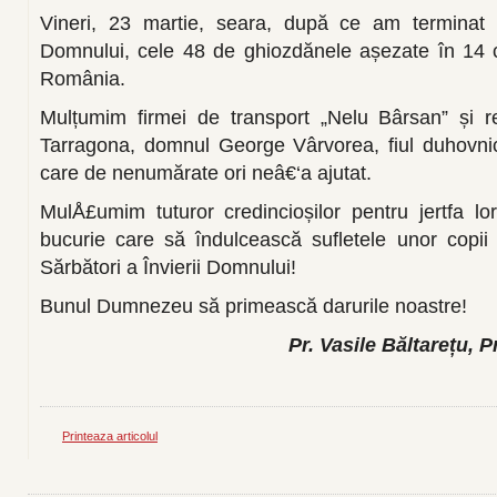
Vineri, 23 martie, seara, după ce am terminat D
Domnului, cele 48 de ghiozdănele așezate în 14 c
România.
Mulțumim firmei de transport „Nelu Bârsan” și re
Tarragona, domnul George Vârvorea, fiul duhovnic
care de nenumărate ori neâ€‘a ajutat.
MulÅ£umim tuturor credincioșilor pentru jertfa l
bucurie care să îndulcească sufletele unor copii
Sărbători a Învierii Domnului!
Bunul Dumnezeu să primească darurile noastre!
Pr. Vasile Băltarețu, 
Printeaza articolul