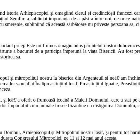
 istoria Arhiepiscopiei și omagiind clerul și credincioșii francezi ca
țitul Serafim a subliniat importanța de a păstra între noi, de orice națio
 cu smerenie, subliniind că această sărbătoare nu privește persoana sa, ci
tant prilej. Este un frumos omagiu adus părintelui nostru duhovnicesc M
turie a bucuriei de a participa împreună la viața Bisericii. Au fost pre
storirea sa.
pul și mitropolitul nostru la biserica din Argenteuil și neâ€‘am închina
rea lor s-au aflat Înaltpreasfințitul Iosif, Preasfințitul Ignatie, Preasfi
nceza.
i, și leâ€‘a oferit o frumoasă icoană a Maicii Domnului, care a stat pe al
idor împodobit cu minunate fresce bizantine cu răstignirea Domnului, cu
omnul, Arhiepiscopul și Mitropolitul nostru Iosif, și pentru tot harul r
e durata Congresului Mitropoliei, pe 11 și 12 mai anul acesta.