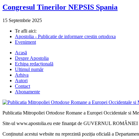
Congresul Tinerilor NEPSIS Spania
15 Septembrie 2025
Te afli aici:
Apostolia - Publicatie de informare crestin ortodoxa
Eveniment
Acasă
Despre Apostolia
Echipa redacțională
Ultimul număr
Arhiva
Autori
Contact
Abonamente
Publicatia Mitropoliei Ortodoxe Romane a Europei Occidentale si Me
Site-ul www.apostolia.eu este finanţat de GUVERNUL ROMÂNIEI - 
Conținutul acestui website nu reprezintă poziția oficială a Departame