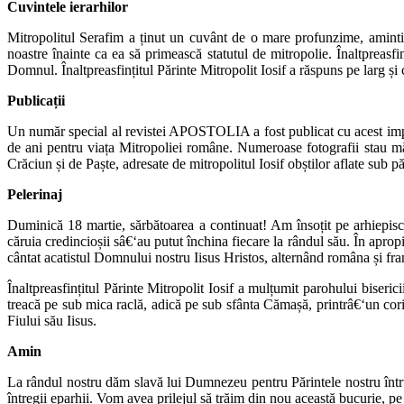
Cuvintele ierarhilor
Mitropolitul Serafim a ținut un cuvânt de o mare profunzime, amintind
noastre înainte ca ea să primească statutul de mitropolie. Înaltpreasfin
Domnul. Înaltpreasfințitul Părinte Mitropolit Iosif a răspuns pe larg și
Publicații
Un număr special al revistei APOSTOLIA a fost publicat cu acest impor
de ani pentru viața Mitropoliei române. Numeroase fotografii stau măr
Crăciun și de Paște, adresate de mitropolitul Iosif obștilor aflate sub pă
Pelerinaj
Duminică 18 martie, sărbătoarea a continuat! Am însoțit pe arhiepisco
căruia credincioșii sâ€‘au putut închina fiecare la rândul său. În apropie
cântat acatistul Domnului nostru Iisus Hristos, alternând româna și fra
Înaltpreasfințitul Părinte Mitropolit Iosif a mulțumit parohului biserici
treacă pe sub mica raclă, adică pe sub sfânta Cămașă, printrâ€‘un cor
Fiului său Iisus.
Amin
La rândul nostru dăm slavă lui Dumnezeu pentru Părintele nostru întru D
întregii eparhii. Vom avea prilejul să trăim din nou această bucurie, p