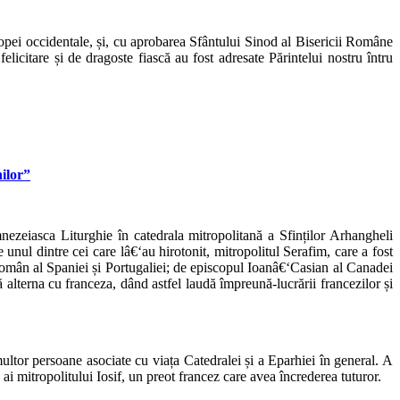
opei occidentale, și, cu aprobarea Sfântului Sinod al Bisericii Române
licitare și de dragoste fiască au fost adresate Părintelui nostru întru
nilor”
nezeiasca Liturghie în catedrala mitropolitană a Sfinților Arhangheli
 unul dintre cei care lâ€‘au hirotonit, mitropolitul Serafim, care a fost
 român al Spaniei și Portugaliei; de episcopul Ioanâ€‘Casian al Canadei
 alterna cu franceza, dând astfel laudă împreună-lucrării francezilor și
ltor persoane asociate cu viața Catedralei și a Eparhiei în general. A
ai mitropolitului Iosif, un preot francez care avea încrederea tuturor.