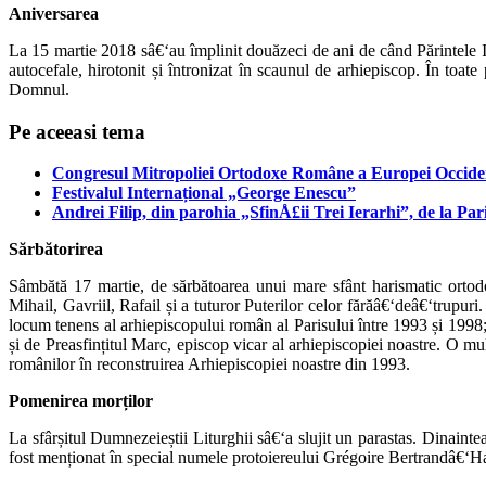
Aniversarea
La 15 martie 2018 sâ€‘au împlinit douăzeci de ani de când Părintele I
autocefale, hirotonit și întronizat în scaunul de arhiepiscop. În toat
Domnul.
Pe aceeasi tema
Congresul Mitropoliei Ortodoxe Române a Europei Occiden
Festivalul Internațional „George Enescu”
Andrei Filip, din parohia „SfinÅ£ii Trei Ierarhi”, de la Pa
Sărbătorirea
Sâmbătă 17 martie, de sărbătoarea unui mare sfânt harismatic ortodox
Mihail, Gavriil, Rafail și a tuturor Puterilor celor fărăâ€‘deâ€‘trupuri
locum tenens al arhiepiscopului român al Parisului între 1993 și 1998;
și de Preasfințitul Marc, episcop vicar al arhiepiscopiei noastre. O mu
românilor în reconstruirea Arhiepiscopiei noastre din 1993.
Pomenirea morților
La sfârșitul Dumnezeieștii Liturghii sâ€‘a slujit un parastas. Dinain
fost menționat în special numele protoiereului Grégoire Bertrandâ€‘Hardy