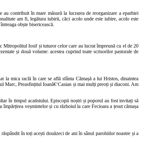
re au contribuit în mare măsură la lucrarea de reorganizare a eparhiei
nalitate am fi, legătura iubirii, căci acolo unde este iubire, acolo este
 întreaga obște bisericească.
itropolitul Iosif și tuturor celor care au lucrat împreună cu el de 20
zentate și două volume: acestea cuprind toate scrisorilor pastorale de
t la mica raclă în care se află sfânta Cămașă a lui Hristos, dinaintea
nțitul Marc, Preasfințitul Ioanâ€‘Casian și mai mulți preoți și diaconi. Am
tar în timpul acatistului. Episcopii noștri și poporul au fost invitați să
 împărțirea veșmintelor și cu războiul la care Fecioara a țesut cămașa
ăspândit în toți acești douăzeci de ani în sânul parohiilor noastre și a