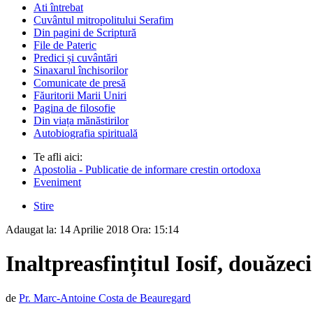
Ati întrebat
Cuvântul mitropolitului Serafim
Din pagini de Scriptură
File de Pateric
Predici și cuvântări
Sinaxarul închisorilor
Comunicate de presă
Făuritorii Marii Uniri
Pagina de filosofie
Din viața mănăstirilor
Autobiografia spirituală
Te afli aici:
Apostolia - Publicatie de informare crestin ortodoxa
Eveniment
Stire
Adaugat la:
14 Aprilie 2018
Ora:
15:14
Inaltpreasfințitul Iosif, douăzeci
de
Pr. Marc-Antoine Costa de Beauregard