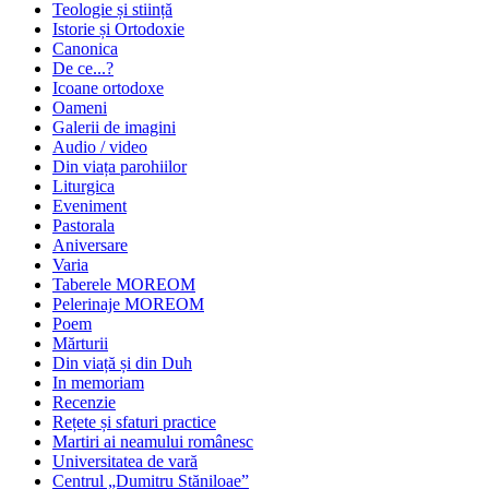
Teologie și stiință
Istorie și Ortodoxie
Canonica
De ce...?
Icoane ortodoxe
Oameni
Galerii de imagini
Audio / video
Din viața parohiilor
Liturgica
Eveniment
Pastorala
Aniversare
Varia
Taberele MOREOM
Pelerinaje MOREOM
Poem
Mărturii
Din viață și din Duh
In memoriam
Recenzie
Rețete și sfaturi practice
Martiri ai neamului românesc
Universitatea de vară
Centrul „Dumitru Stăniloae”