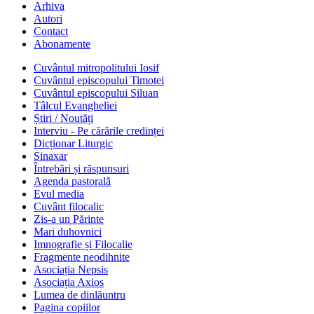
Arhiva
Autori
Contact
Abonamente
Cuvântul mitropolitului Iosif
Cuvântul episcopului Timotei
Cuvântul episcopului Siluan
Tâlcul Evangheliei
Știri / Noutăți
Interviu - Pe cărările credinței
Dicționar Liturgic
Sinaxar
Întrebări și răspunsuri
Agenda pastorală
Evul media
Cuvânt filocalic
Zis-a un Părinte
Mari duhovnici
Imnografie și Filocalie
Fragmente neodihnite
Asociația Nepsis
Asociația Axios
Lumea de dinlăuntru
Pagina copiilor