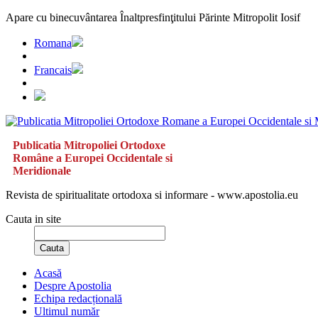
Apare cu binecuvântarea Înaltpresfinţitului Părinte Mitropolit Iosif
Romana
Francais
Publicatia Mitropoliei Ortodoxe
Române a Europei Occidentale si
Meridionale
Revista de spiritualitate ortodoxa si informare - www.apostolia.eu
Cauta in site
Cauta
Acasă
Despre Apostolia
Echipa redacțională
Ultimul număr