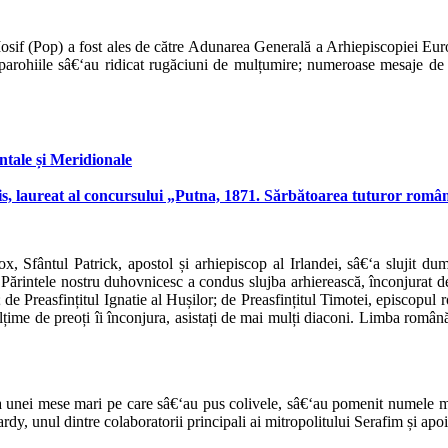
osif (Pop) a fost ales de către Adunarea Generală a Arhiepiscopiei Eur
e parohiile sâ€‘au ridicat rugăciuni de mulțumire; numeroase mesaje de fe
tale și Meridionale
ris, laureat al concursului „Putna, 1871. Sărbătoarea tuturor româ
, Sfântul Patrick, apostol și arhiepiscop al Irlandei, sâ€‘a slujit dum
. Părintele nostru duhovnicesc a condus slujba arhierească, înconjurat de
 de Preasfințitul Ignatie al Hușilor; de Preasfințitul Timotei, episcopul
lțime de preoți îi înconjura, asistați de mai mulți diaconi. Limba română
tea unei mese mari pe care sâ€‘au pus colivele, sâ€‘au pomenit numele mu
, unul dintre colaboratorii principali ai mitropolitului Serafim și apoi 