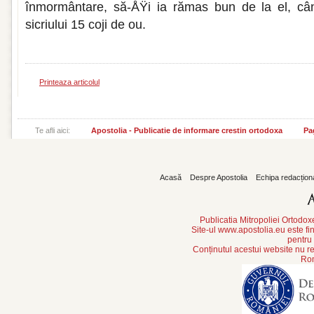
înmormântare, să-ÅŸi ia rămas bun de la el, câ
sicriului 15 coji de ou.
Printeaza articolul
Te afli aici:
Apostolia - Publicatie de informare crestin ortodoxa
Pa
Acasă
Despre Apostolia
Echipa redacțion
Publicatia Mitropoliei Ortodo
Site-ul www.apostolia.eu este
pentru
Conținutul acestui website nu re
Rom