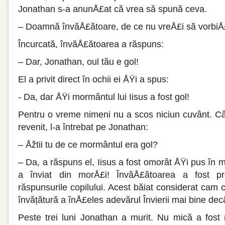
Jonathan s-a anunÅ£at că vrea să spună ceva.
– Doamnă învăÅ£ătoare, de ce nu vreÅ£i să vorbiÅ
Încurcată, învăÅ£ătoarea a răspuns:
– Dar, Jonathan, oul tău e gol!
El a privit direct în ochii ei ÅŸi a spus:
- Da, dar ÅŸi mormântul lui Iisus a fost gol!
Pentru o vreme nimeni nu a scos niciun cuvânt. C
revenit, l-a întrebat pe Jonathan:
– Åžtii tu de ce mormântul era gol?
– Da, a răspuns el, Iisus a fost omorât ÅŸi pus în 
a înviat din morÅ£i! ÎnvăÅ£ătoarea a fost pr
răspunsurile copilului. Acest băiat considerat cam c
învățătură a înÅ£eles adevărul Învierii mai bine decâ
Peste trei luni Jonathan a murit. Nu mică a fost 