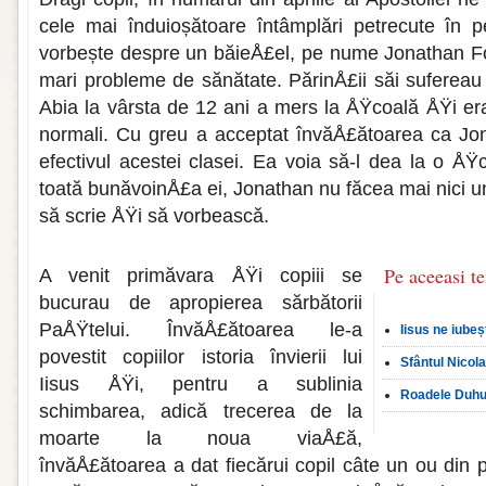
cele mai înduioșătoare întâmplări petrecute în 
vorbește despre un băieÅ£el, pe nume Jonathan Fo
mari probleme de sănătate. PărinÅ£ii săi sufereau
Abia la vârsta de 12 ani a mers la ÅŸcoală ÅŸi era
normali. Cu greu a acceptat învăÅ£ătoarea ca Jon
efectivul acestei clasei. Ea voia să-l dea la o ÅŸc
toată bunăvoinÅ£a ei, Jonathan nu făcea mai nici u
să scrie ÅŸi să vorbească.
Pe aceeasi t
A venit primăvara ÅŸi copiii se
bucurau de apropierea sărbătorii
PaÅŸtelui. ÎnvăÅ£ătoarea le-a
Iisus ne iubeș
povestit copiilor istoria învierii lui
Sfântul Nicola
Iisus ÅŸi, pentru a sublinia
Roadele Duhul
schimbarea, adică trecerea de la
moarte la noua viaÅ£ă,
învăÅ£ătoarea a dat fiecărui copil câte un ou din p