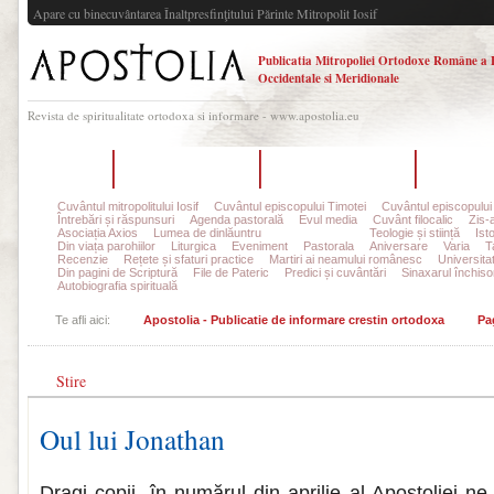
Apare cu binecuvântarea Înaltpresfinţitului Părinte Mitropolit Iosif
Publicatia Mitropoliei Ortodoxe Române a 
Occidentale si Meridionale
Revista de spiritualitate ortodoxa si informare - www.apostolia.eu
Acasă
Despre Apostolia
Echipa redacțională
Ultimul 
Cuvântul mitropolitului Iosif
Cuvântul episcopului Timotei
Cuvântul episcopului
Întrebări și răspunsuri
Agenda pastorală
Evul media
Cuvânt filocalic
Zis-
Asociația Axios
Lumea de dinlăuntru
Pagina copiilor
Teologie și stiință
Ist
Din viața parohiilor
Liturgica
Eveniment
Pastorala
Aniversare
Varia
T
Recenzie
Rețete și sfaturi practice
Martiri ai neamului românesc
Universita
Din pagini de Scriptură
File de Pateric
Predici și cuvântări
Sinaxarul închisor
Autobiografia spirituală
Te afli aici:
Apostolia - Publicatie de informare crestin ortodoxa
Pa
Stire
Oul lui Jonathan
Dragi copii, în numărul din aprilie al Apostoliei n