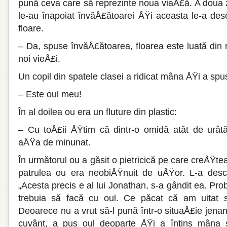
pună ceva care să reprezinte noua viaÅ£ă. A doua z
le-au înapoiat învăÅ£ătoarei ÅŸi aceasta le-a desc
floare.
– Da, spuse învăÅ£ătoarea, floarea este luată din 
noi vieÅ£i.
Un copil din spatele clasei a ridicat mâna ÅŸi a spu
– Este oul meu!
În al doilea ou era un fluture din plastic:
– Cu toÅ£ii ÅŸtim că dintr-o omidă atât de urâtă
aÅŸa de minunat.
În următorul ou a găsit o pietricică pe care creÅŸ
patrulea ou era neobiÅŸnuit de uÅŸor. L-a desc
„Acesta precis e al lui Jonathan, s-a gândit ea. Pro
trebuia să facă cu oul. Ce păcat că am uitat s
Deoarece nu a vrut să-l pună într-o situaÅ£ie jenan
cuvânt, a pus oul deoparte ÅŸi a întins mâna s