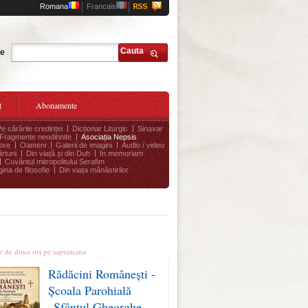
Romana
Francais
Cauta
te
t
Abonamente
Pe cărările credinței
Dicționar Liturgic
Sinaxar
Fragmente neodihnite
Asociația Nepsis
oxe
Oameni
Galerii de imagini
Audio / video
rturii
Din viață și din Duh
In memoriam
Cuvântul mitropolitului Serafim
ina de filosofie
Din viața mănăstirilor
le stiri
te de doua ori pe saptamana
Rădăcini Românești -
Școala Parohială
„Sfântul Gheorghe