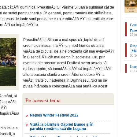
bătă cât ÅŸi duminică, PreasfinÅ£itul Părinte Siluan a subliniat cât de
 de suflet pentru tinerii și, în general, pentru românii din străinătate,
i presus de toate sunt persoane cu o credinÅ£ă ÅŸi o identitate care
Cont
re ÅŸi co-împărtăÅŸire.
Paro
29 Iu
PreasfinÅ£itul Siluan a mai spus că „faptul de a fi
O no
credincios înseamnă ÅŸi un mod frumos de a trăi
„Măn
viaÅ£a de zi cu zi, de a ne prezenta cât mai evlavioÅŸi
30 S
în Biserică ÅŸi cât mai demn în societate. Ori, prin
evenimente precum acest Festival avem ocazia să
Cong
redescoperim, să înmulÅ£im ÅŸi să împărtăÅŸim ÅŸi
15 S
altora bucuria sfântă a credinÅ£ei ortodoxe ÅŸi a
vieÅ£ii trăite cu nădejdea în Dumnezeu. Nici nu se
putea întâmpla o coincidenÅ£a mai bună, ca acest
 Români, al
Pe aceeasi tema
ă aparÅ£ii
 ÅŸi
n ÎmpărăÅ£ia
Nepsis Winter Festival 2022
Vizită la părintele Gabriel Bunge și în
din Italia a
parohia românească din Lugano
sericii, a