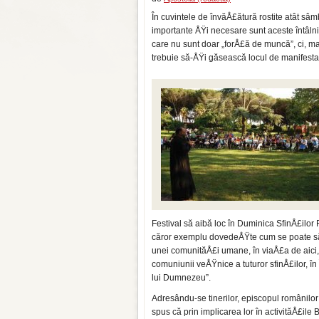
În cuvintele de învăÅ£ătură rostite atât sâm
importante ÅŸi necesare sunt aceste întâlniri
care nu sunt doar „forÅ£ă de muncă”, ci, ma
trebuie să-ÅŸi găsească locul de manifesta
Festival să aibă loc în Duminica SfinÅ£ilor
căror exemplu dovedeÅŸte cum se poate s
unei comunităÅ£i umane, în viaÅ£a de aici,
comuniunii veÅŸnice a tuturor sfinÅ£ilor, î
lui Dumnezeu”.
Adresându-se tinerilor, episcopul românilor 
spus că prin implicarea lor în activităÅ£ile Bi