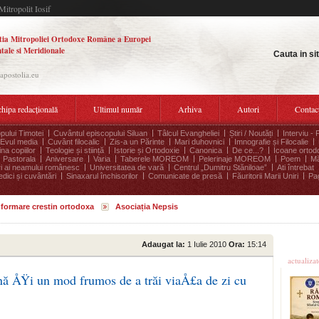
Mitropolit Iosif
tia Mitropoliei Ortodoxe Române a Europei
tale si Meridionale
Cauta in si
.apostolia.eu
hipa redacțională
Ultimul număr
Arhiva
Autori
Contac
pului Timotei
Cuvântul episcopului Siluan
Tâlcul Evangheliei
Știri / Noutăți
Interviu - 
Evul media
Cuvânt filocalic
Zis-a un Părinte
Mari duhovnici
Imnografie și Filocalie
na copiilor
Teologie și stiință
Istorie și Ortodoxie
Canonica
De ce...?
Icoane ortod
Pastorala
Aniversare
Varia
Taberele MOREOM
Pelerinaje MOREOM
Poem
Mă
ri ai neamului românesc
Universitatea de vară
Centrul „Dumitru Stăniloae”
Ati întrebat
edici și cuvântări
Sinaxarul închisorilor
Comunicate de presă
Făuritorii Marii Uniri
Pag
informare crestin ortodoxa
Asociația Nepsis
Ultime
Adaugat la:
1 Iulie 2010
Ora:
15:14
actualiza
mnă ÅŸi un mod frumos de a trăi viaÅ£a de zi cu