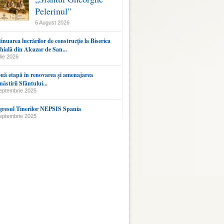
Pelerinul”
6 August 2026
inuarea lucrărilor de construcție la Biserica
hială din Alcazar de San...
lie 2026
uă etapă în renovarea și amenajarea
ăstirii Sfântului...
eptembrie 2025
resul Tinerilor NEPSIS Spania
eptembrie 2025