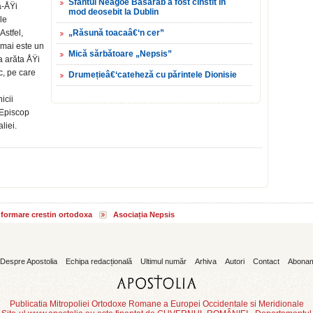
Sfântul Neagoe Basarab a fost cinstit în
ă-ÅŸi
mod deosebit la Dublin
le
Astfel,
„Răsună toacaâ€‘n cer”
u mai este un
Mică sărbătoare „Nepsis”
a arăta ÅŸi
c, pe care
Drumețieâ€‘cateheză cu părintele Dionisie
icii
 Episcop
liei.
informare crestin ortodoxa
Asociația Nepsis
Despre Apostolia
Echipa redacțională
Ultimul număr
Arhiva
Autori
Contact
Abona
Publicatia Mitropoliei Ortodoxe Romane a Europei Occidentale si Meridionale