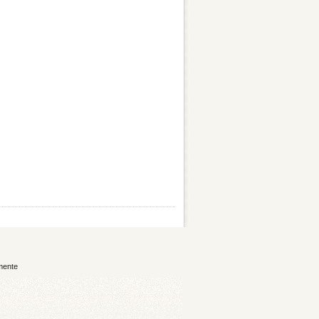
mente