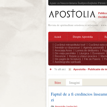
Apare cu binecuvântarea Înaltpresfinţitului Părinte 
Publica
Occiden
Revista de spiritualitate ortodoxa si informare - www
Acasă
Despre Apostolia
Ec
Cuvântul mitropolitului Iosif
Cuvântul episco
Întrebări și răspunsuri
Agenda pastorală
Asociația Axios
Lumea de dinlăuntru
Pagi
Din viața parohiilor
Liturgica
Eveniment
Recenzie
Rețete și sfaturi practice
Marti
Din pagini de Scriptură
File de Pateric
Pr
Autobiografia spirituală
Te afli aici:
Apostolia - Publicatie de 
Stire
Imagini
Faptul de a fi credincios însea
zi
de
Apostolia (redactia)