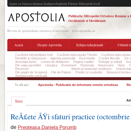
Apare cu binecuvântarea Înaltpresfinţitului Părinte Mitropolit Iosif
Publicatia Mitropoliei Ortodoxe Române a 
Occidentale si Meridionale
Revista de spiritualitate ortodoxa si informare - www.apostolia.eu
Acasă
Despre Apostolia
Echipa redacțională
Ultimul 
Cuvântul mitropolitului Iosif
Cuvântul episcopului Timotei
Cuvântul episcopului
Întrebări și răspunsuri
Agenda pastorală
Evul media
Cuvânt filocalic
Zis-
Asociația Axios
Lumea de dinlăuntru
Pagina copiilor
Teologie și stiință
Ist
Din viața parohiilor
Liturgica
Eveniment
Pastorala
Aniversare
Varia
T
Recenzie
Rețete și sfaturi practice
Martiri ai neamului românesc
Universita
Din pagini de Scriptură
File de Pateric
Predici și cuvântări
Sinaxarul închisor
Autobiografia spirituală
Te afli aici:
Apostolia - Publicatie de informare crestin ortodoxa
Reț
Stire
Ad
ReÅ£ete ÅŸi sfaturi practice (octombrie
de
Preoteasa Daniela Porumb