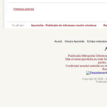
Printeaza articolul
Te afli aici:
Apostolia - Publicatie de informare crestin ortodoxa
Reț
Acasă
Despre Apostolia
Echipa redacțion
Publicatia Mitropoliei Ortodo
Site-ul www.apostolia.eu este
pentru
Conținutul acestui website nu re
Rom
Copyright @ 2008 - 20
Publicati