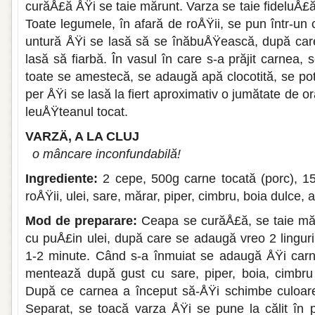
curăÅ£ă ÅŸi se taie mă­runt. Varza se taie fideluÅ£ă, i
Toate legumele, în afară de roÅŸii, se pun într-un
untură ÅŸi se lasă să se înăbuÅŸească, după ca
lasă să fiarbă. În vasul în care s-a prăjit carnea, 
toate se amestecă, se adaugă apă clocotită, se pot
per ÅŸi se lasă la fiert aproximativ o jumă­tate de 
leuÅŸteanul tocat.
VARZÄ‚ A LA CLUJ
o mâncare inconfundabilă!
Ingrediente:
2 cepe, 500g carne tocată (porc), 1
roÅŸii, ulei, sare, mărar, piper, cimbru, boia dulce,
Mod de preparare:
Ceapa se curăÅ£ă, se taie măr
cu puÅ£in ulei, după care se adaugă vreo 2 lingur
1-2 minute. Când s-a înmu­iat se adaugă ÅŸi carn
mentează după gust cu sare, piper, boia, cimbr
După ce car­nea a început să-ÅŸi schimbe culoare
Separat, se toacă varza ÅŸi se pune la călit în 