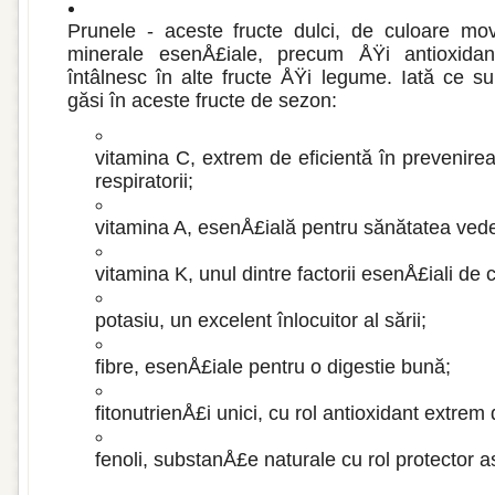
Prunele - aceste fructe dulci, de culoare mo
minerale esenÅ£iale, precum ÅŸi antioxida
întâlnesc în alte fructe ÅŸi legume. Iată ce 
găsi în aceste fructe de sezon:
vitamina C, extrem de eficientă în prevenirea 
respiratorii;
vitamina A, esenÅ£ială pentru sănătatea veder
vitamina K, unul dintre factorii esenÅ£iali de
potasiu, un excelent înlocuitor al sării;
fibre, esenÅ£iale pentru o digestie bună;
fitonutrienÅ£i unici, cu rol antioxidant extrem 
fenoli, substanÅ£e naturale cu rol protector a