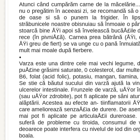
Atunci când cumpărăm carne de la măcelărie...
nu o pregătim în aceeasi zi, se recomandă să o
de oase si să o pu­nem la frigider. În lips
străbunicele noastre obisnuiau să în­moaie o pâ
stoarcă bine ÅŸi apoi să învelească bucăÅ£ile d
rece (în pivniÅ£ă). Carnea prea bătrâ­nă (ÅŸi, 
ÅŸi greu de fiert) se va unge cu o pană înmuiată 
mult mai moale după fierbere.
Varza este una din­tre cele mai vechi legume, 
puÅ£ine grăsimi saturate, 0 colesterol, dar multe f
B6, folat (acid folic), potasiu, mangan, tiamina,
Se stie că băutul sucului din varză ajută la vi
ulcerelor intestinale. Frunzele de varză, uÅŸor
(sau uÅŸor zdro­bite), pot fi aplicate pe sâni at
alăptării. Acestea au efecte an- tiinflamatorii 
care ameliorează senzaÅ£ia de durere. De asem
mai pot fi aplicate pe articulaÅ£ii dureroase
suferă de probleme cu tiroida, consumul de v
deoarece poate interfera cu nivelul de iod din 
boala.