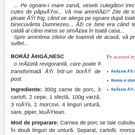
... Pe ogoare-i mare zarvă, veselii culegători tre
cules de păpuÅŸoi... Vă mai amintiÅ£i? Zile de t
ploaie ÅŸi frig, când se alerga pe ogoa­re după toa
binecuvânta Dumnezeu... Åži ce bine era când t
caldă al cărei miros se simÅ£ea în toată casa...
Spre amintirea zilelor de toamnă de acasă, vă p
suflet...
Pe aceeasi t
BORÅž Å¢IGÄ‚NESC
o reÅ£etă revigorantă, care poate fi
transforma­tă ÅŸi într-un borÅŸ de
ReÅ£ete ÅŸi s
post.
Retete si sfat
Ingrediente:
300g carne de porc, 3
ReÅ£ete ÅŸi sf
car­tofi, 2 cepe, 1 sfeclă, 100g varză,
3 roÅŸii, 2 morcovi, 4 linguri untură,
sare, piper, leuÅŸtean.
Mod de preparare:
Carnea de porc se taie cubuleÅ
în două linguri de untură. Separat, cartofii, mor­c