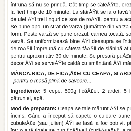
întruna să nu se prindă. Cât timp se căleÅŸte, ore
la fiert timp de 10 minute. La sfârÅŸit se ia o tavă î
de ulei ÅŸi trei linguri de sos de roÅŸii, pentru a ac
Se pune apoi un strat de varza (ju­mătate din varza c
form. Peste varză se pune orezul, carnea tocată, so
varză. Se uniformizează bine ÅŸi deasupra se înti
de roÅŸii împreună cu câteva fâÅŸii de slănină af
pentru aproximativ 30 de minute. Se presară puÅ£
decor ÅŸi se serveÅŸte caldă cu smântână ÅŸi mă
MÂNCÄ‚RICÄ‚ DE FICÄ‚Å¢EI CU CEAPÄ‚ SI ARD
pentru o masă plină de savoare...
Ingrediente:
5 cepe, 500g ficăÅ£ei, 2 ardei, 5 lin
pătrunjel, apă.
Mod de preparare:
Ceapa se taie mărunt ÅŸi se pun
încins. Când a început să capete o culoare aurie
cubuleÅ£e (sau julien) ÅŸi se lasă la foc potrivit
într-o altă tigaie se pun ficăÅ£eii (curăÅ£aÅ£i) la pr