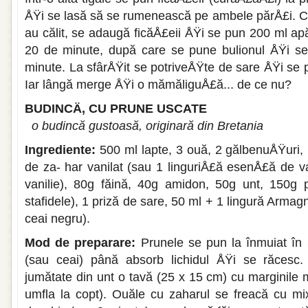
ÅŸi se lasă să se rumenească pe ambele părÅ£i. C
au călit, se adaugă ficăÅ£eii ÅŸi se pun 200 ml apă
20 de minute, după care se pune bulionul ÅŸi se 
minute. La sfârÅŸit se potriveÅŸte de sare ÅŸi se 
Iar lângă merge ÅŸi o mămăliguÅ£ă... de ce nu?
BUDINCÄ‚ CU PRUNE USCATE
o budincă gustoasă, originară din Bretania
Ingrediente:
500 ml lapte, 3 ouă, 2 gălbenuÅŸuri, 
de za- har vanilat (sau 1 linguriÅ£ă esenÅ£ă de va
vanilie), 80g făină, 40g amidon, 50g unt, 150g
stafidele), 1 priză de sare, 50 ml + 1 lin­gură Arm
ceai negru).
Mod de preparare:
Prunele se pun la înmu­iat în
(sau ceai) până absorb lichidul ÅŸi se răcesc.
jumătate din unt o tavă (25 x 15 cm) cu marginile 
umfla la copt). Ouăle cu zaharul se freacă cu mi