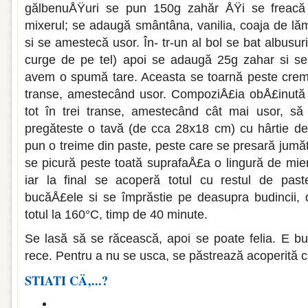
gălbenuÅŸuri se pun 150g zahăr ÅŸi se frea­că
mixerul; se adau­gă smântâna, vanilia, coaja de lă
si se amestecă usor. În- tr-un al bol se bat albusu
curge de pe tel) apoi se adaugă 25g zahar si se
avem o spumă tare. Aceasta se toarnă peste cre­ma
transe, ameste­când usor. CompoziÅ£ia obÅ£inută 
tot în trei transe, amestecând cât mai usor, s
pregăteste o tavă (de cca 28x18 cm) cu hârtie de
pun o tre­ime din paste, peste care se presară jumă­
se picură peste toată suprafaÅ£a o lingură de mier
iar la final se acoperă to­tul cu restul de pas
bucăÅ£ele si se împrăstie pe deasupra bu­dincii, 
totul la 160°C, timp de 40 minute.
Se lasă să se răcească, apoi se poate felia. E bu
rece. Pentru a nu se usca, se păstrează acoperită cu 
STIATI CÄ‚...?