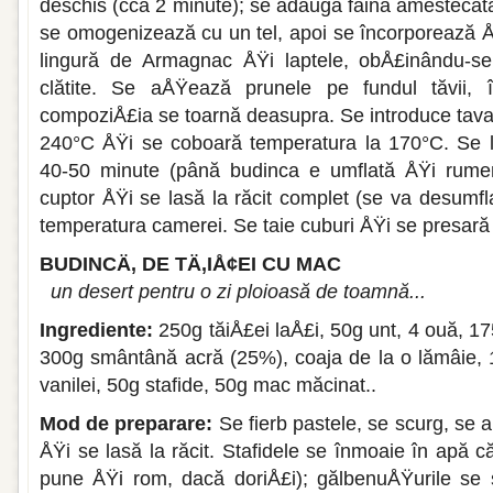
deschis (cca 2 minute); se adaugă făina amestecat
se omogenizează cu un tel, apoi se încor­porează ÅŸi
lingură de Armagnac ÅŸi laptele, obÅ£inându-s
clătite. Se aÅŸează prunele pe fun­dul tăvii, în
compoziÅ£ia se toarnă deasupra. Se introduce tava în
240°C ÅŸi se coboară tem­peratura la 170°C. Se 
40-50 minute (până budinca e umflată ÅŸi rumen
cuptor ÅŸi se lasă la răcit complet (se va desumfl
temperatura camerei. Se taie cuburi ÅŸi se presar
BUDINCÄ‚ DE TÄ‚IÅ¢EI CU MAC
un desert pentru o zi ploioasă de toamnă...
Ingrediente:
250g tăiÅ£ei laÅ£i, 50g unt, 4 ouă, 175
300g smântână acră (25%), coaja de la o lămâie, 
vanilei, 50g stafide, 50g mac mă­cinat..
Mod de preparare:
Se fierb pastele, se scurg, se 
ÅŸi se lasă la răcit. Stafidele se înmoaie în apă 
pune ÅŸi rom, dacă doriÅ£i); gălbenuÅŸurile se 