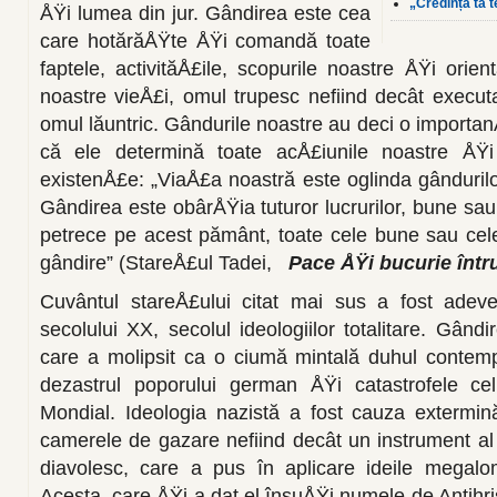
„Credința ta t
ÅŸi lu­mea din jur. Gândirea este cea
care hotărăÅŸte ÅŸi comandă toate
faptele, activităÅ£ile, scopu­rile noastre ÅŸi orien
noastre vieÅ£i, omul trupesc nefiind decât exe­cuta
omul lăuntric. Gândurile noastre au deci o importanÅ
că ele determină toate acÅ£iunile noastre ÅŸi 
existenÅ£e: „ViaÅ£a noastră este oglinda gândurilo
Gândirea este obârÅŸia tuturor lucrurilor, bune sau 
petrece pe acest pământ, toa­te cele bune sau cele
gândire” (StareÅ£ul Tadei,
Pace ÅŸi bucurie în­tr
Cuvântul stareÅ£ului citat mai sus a fost adever
secolului XX, secolul ideologiilor totalitare. Gândi
care a molipsit ca o ciu­mă mintală duhul contemp
dezastrul poporului german ÅŸi ca­tastrofele ce
Mondial. Ideologia nazistă a fost cauza extermină
camerele de gazare nefiind decât un instrument al 
diavolesc, care a pus în aplicare ideile megalo
Acesta, care ÅŸi-a dat el însuÅŸi numele de Antihris