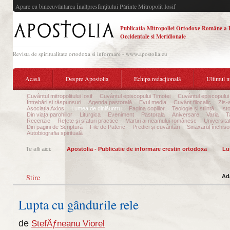
Apare cu binecuvântarea Înaltpresfinţitului Părinte Mitropolit Iosif
Publicatia Mitropoliei Ortodoxe Române a 
Occidentale si Meridionale
Revista de spiritualitate ortodoxa si informare - www.apostolia.eu
Acasă
Despre Apostolia
Echipa redacțională
Ultimul 
Cuvântul mitropolitului Iosif
Cuvântul episcopului Timotei
Cuvântul episcopului
Întrebări și răspunsuri
Agenda pastorală
Evul media
Cuvânt filocalic
Zis-
Asociația Axios
Lumea de dinlăuntru
Pagina copiilor
Teologie și stiință
Ist
Din viața parohiilor
Liturgica
Eveniment
Pastorala
Aniversare
Varia
T
Recenzie
Rețete și sfaturi practice
Martiri ai neamului românesc
Universita
Din pagini de Scriptură
File de Pateric
Predici și cuvântări
Sinaxarul închisor
Autobiografia spirituală
Te afli aici:
Apostolia - Publicatie de informare crestin ortodoxa
Lu
Stire
Ad
Lupta cu gândurile rele
de
StefÄƒneanu Viorel