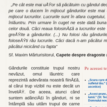
„Pe cât este mai uÅŸor să păcătuim cu gândul decâ
pe care o ducem în mijlocul gândurilor este mai 
mijlocul lucrurilor. Lucrurile sunt în afara cugetului
înlăuntru. Prin urmare în cuget ne este dată bun
celor două. Căci reaua folosinÅ£ă a lucrurilor est
greÅŸite a gândurilor. (...) Nu folosi rău gânduril
foloseÅŸti rău lucrurile. Căci dacă n-am păcătui m
păcătui nicicând cu fapta”
Sf. Maxim Mărturisitorul,
Capete despre dragoste
Pe aceeasi t
Gândurile constituie trupul nostru
nevăzut, omul lăuntric care
reprezintă adevă­rata noastră fiinÅ£ă,
„Scara care du
sufletul tău.” 
al cărui trup vizibil nu este decât un
ascetice)
înveliÅŸ. De aceea, atunci când
„Acest prunc,
suntem adânciÅ£i în gânduri, ni se
lumii.” (Sf. T
Domnului nost
întâmplă său uităm trupul de carne