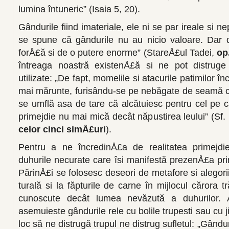
lumina întuneric” (Isaia 5, 20).
Gândurile fiind imateriale, ele ni se par ireale si 
se spu­ne că gândurile nu au nicio valoare. Dar 
forÅ£ă si de o putere enor­me” (StareÅ£ul Tadei,
op.
întreaga noastră existenÅ£ă si ne pot dis­truge
utilizate: „De fapt, momelile si atacurile patimilor în
mai mărunte, furisându-se pe nebăgate de seamă ca o
se umflă asa de tare că al­cătuiesc pentru cel pe ca
primejdie nu mai mică decât năpustirea leului” (Sf.
celor cinci simÅ£uri
).
Pentru a ne încredinÅ£a de realitatea pri­mejdi
duhurile necu­rate care îsi manifestă prezenÅ£a prin
PărinÅ£i se folosesc deseori de metafore si alegorii
turală si la făpturile de carne în mijlocul că­rora 
cunoscute de­cât lumea nevăzută a duhurilor. A
asemuieste gândurile rele cu bolile trupesti sau cu ji
loc să ne distrugă trupul ne distrug sufletul: „Gându