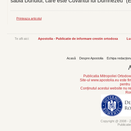
sabia Duhului, care este Cuvântul lui Dumnezeu” (E
Printeaza articolul
Te afli aici:
Apostolia - Publicatie de informare crestin ortodoxa
Lu
Acasă
Despre Apostolia
Echipa redacțion
Publicatia Mitropoliei Ortodo
Site-ul www.apostolia.eu este
pentru
Conținutul acestui website nu re
Rom
Copyright @ 2008 - 20
Publicati