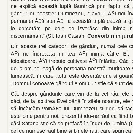
ne explică această luptă lăuntrică prin faptul că „ 
gândurilor noastre: Dumnezeu, diavolul ÅŸi noi în
permanenÅ£ă atenÅ£i la această triplă cauză a gâ
le cercetăm pe cele ce izvorăsc din inima n
discernământ” (Sf. Ioan Casian,
Convorbiri în juru
Din aceste trei categorii de gânduri, nu­mai cele
ÅŸi ne în­dreaptă mintea ÅŸi inima către El, s
folositoare, ÅŸi trebuie cultivate ÅŸi întărite. Căc
de la om ne leagă de persoana noastră muritoa­re 
lumească, în care „totul este desertăciune si goană
„Domnul conoaste gândurile omului: stie că sunt des
Cât despre gândurile care vin de la cel rău, ele
căci, de la ispitirea Evei până în zilele noastre, e
să încălcăm voinÅ£a lui Dumnezeu si deci să fac
este bine pentru noi, prezentându-ne răul ca fiind bi
căci Satana stie să se prefacă în înger de lumină (C
cei ce numesc răul bine si binele rău, care spun că 