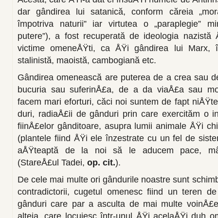
dar gândirea lui sata­nică, conform căreia „mor
împotriva naturii” iar virtutea o „paraplegie” m
putere”), a fost recuperată de ideologia nazistă 
victime omeneÅŸti, ca ÅŸi gân­direa lui Marx, în
stalinistă, maoistă, cambogiană etc.
Gândirea omenească are puterea de a crea sau de
bucuria sau suferinÅ£a, de a da viaÅ£a sau moa
facem mari eforturi, căci noi suntem de fapt niÅŸt
duri, radiaÅ£ii de gân­duri prin care exerci­tăm o 
fiinÅ£elor gân­ditoare, asupra lumii animale ÅŸi ch
(plante­le fiind ÅŸi ele înzestra­te cu un fel de sis
aÅŸteaptă de la noi să le aducem pace, mân
(StareÅ£ul Tadei,
op. cit.
).
De cele mai multe ori gândurile noastre sunt schim
contra­dictorii, cugetul omenesc fiind un teren d
gânduri care par a asculta de mai multe voinÅ£e 
alteia, care locuiesc într-unul ÅŸi acelaÅŸi duh 