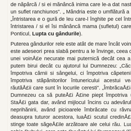
de năpârcă / si ei mănâncă inima care le-a dat naste
un suflet ranchiunos”. „ Mândria este o umflătură a s
„Întristarea e o gură de leu care-l înghite pe cel într
întristarea / si el îsi mă­nâncă mama (sufletul) car
Ponticul,
Lupta cu gândurile
).
Puterea gândurilor rele este atât de mare încât v
este adeseori prea slabă pentru a le învinge, ceea
unei voinÅ£e necurate mai puternică decât cea a
putem bi­rui decât cu ajutorul lui Dumnezeu: „Că
împotriva cărnii si sânge­lui, ci împotriva căpetenii
împotriva stăpânitorilor întunericului acestui v
răutăÅ£ii care sunt în locurile ceresti”. „ÎmbrăcaÅ£i
Dumnezeu ca să puteÅ£i Å£ine piept împotriva unelt
StaÅ£i gata dar, având mijlocul încins cu adevă­ru
neprihănirii, având picioarele îmbrăcate cu râvn
deasupra tuturor acestora, luaÅ£i scutul credinÅ
stinge toate săgeÅ£ile arzătoare ale celui rău. LuaÅ