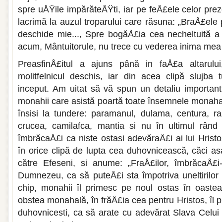
spre uÅŸile impărăteÅŸti, iar pe feÅ£ele celor pre
lacrimă la auzul troparului care răsuna: „BraÅ£ele p
deschi­de mie..., Spre bogăÅ£ia cea necheltuită a 
acum, Mântuitorule, nu trece cu vederea inima mea c
PreasfinÅ£itul a ajuns până in faÅ£a altaru­l
molitfelnicul deschis, iar din acea clipă slujba t
inceput. Am uitat să vă spun un detaliu important,
monahii care asistă poartă toate însemnele monahal
însisi la tundere: paramanul, dulama, centura, ras
crucea, camilafca, mantia si nu în ulti­mul rând
îmbrăcaÅ£i ca niste ostasi adevăraÅ£i ai lui Hristo
în orice clipă de lupta cea du­hovnicească, căci as
către Efeseni, si anume: „FraÅ£ilor, îmbrăcaÅ£i
Dumnezeu, ca să puteÅ£i sta împotriva uneltirilor d
chip, monahii îl primesc pe noul ostas în oaste
obstea monahală, în frăÅ£ia cea pentru Hristos, îl p
duhovnicesti, ca să arate cu adevă­rat Slava Celu