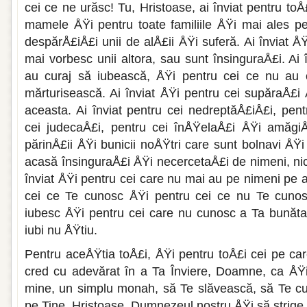
cei ce ne urăsc! Tu, Hristoase, ai înviat pentru toÅ£
mamele ÅŸi pentru toate familiile ÅŸi mai ales pe
despărÅ£iÅ£i unii de alÅ£ii ÅŸi suferă. Ai înviat Å
mai vorbesc unii alto­ra, sau sunt însinguraÅ£i. Ai 
au curaj să iubească, ÅŸi pentru cei ce nu au 
mărturisească. Ai înviat ÅŸi pentru cei supăraÅ£i 
aceasta. Ai înviat pentru cei nedreptăÅ£iÅ£i, pent
cei judecaÅ£i, pentru cei înÅŸelaÅ£i ÅŸi amăgiÅ£
părinÅ£ii ÅŸi bunicii noÅŸtri care sunt bolnavi ÅŸ
acasă însinguraÅ£i ÅŸi necercetaÅ£i de nimeni, nici 
înviat ÅŸi pentru cei care nu mai au pe nimeni pe 
cei ce Te cunosc ÅŸi pentru cei ce nu Te cunos
iubesc ÅŸi pentru cei care nu cunosc a Ta bunătate
iubi nu ÅŸtiu.
Pentru aceÅŸtia toÅ£i, ÅŸi pentru toÅ£i cei pe car
cred cu adevă­rat în a Ta Înviere, Doamne, ca ÅŸ
mine, un simplu monah, să Te slăvească, să Te c
pe Tine, Hristoase, Dumnezeul nostru ÅŸi să strige c