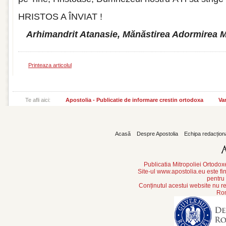
HRISTOS A ÎNVIAT !
Arhimandrit Atanasie, Mănăstirea Adormirea 
Printeaza articolul
Te afli aici:
Apostolia - Publicatie de informare crestin ortodoxa
Var
Acasă
Despre Apostolia
Echipa redacțion
Publicatia Mitropoliei Ortodo
Site-ul www.apostolia.eu este
pentru
Conținutul acestui website nu re
Rom