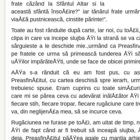
frate căzând la Sfântul Altar si la
această sfântă însoÅ£ire?” iar tânărul frate urm
viaÅ£ă pust­nicească, cinstite părinte!”.
Toate au fost rânduite după carte, iar noi, cu toÅ
clipa in care va incepe slujba ÅŸi la strană se va c
sârguieste a le deschide mie.,urmând ca PreasfinÅ
pe fratele ce urma să primească tun­derea ÅŸi s
uÅŸilor impărăteÅŸti, unde se face de obicei primi­r
AÅŸa s-a rânduit că eu am fost pus, cu as­c
PreasfinÅ£itul, cu cartea deschisă spre ierarh, ur
trebuiesc spuse. Eram cuprins cu toate simÅ£uril
care mi se pă­rea ceva cu adevărat inălÅ£ător ÅŸ
fiecare stih, fiecare tropar, fie­care rugăciune care 
va, din neglijenÅ£a mea, să se incurce ceva.
Rugăciunea ne furase pe toÅ£i, am uitat de timp, 
ÅŸi de fapt când ar fi trebuit să inceapă slujba, 
deja, PreasfinÅ£itul păÅŸea agale cu mantia arhi