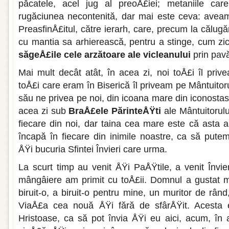
păcatele, acel jug al preoÅ£iei; metaniile car
rugăciunea necontenită, dar mai este ceva: aveam
PreasfinÅ£itul, către ierarh, care, precum la că­lug
cu mantia sa ar­hierească, pentru a stinge, cum zi
săgeÅ£ile cele arzătoare ale viclea­nului
prin pav
Mai mult decât atât, în acea zi, noi toÅ£i îl priv
toÅ£i care eram în Biserică îl priveam pe Mântuitoru
său ne privea pe noi, din icoa­na mare din iconosta
acea zi sub
BraÅ£ele PărinteÅŸti
ale Mântuitorulu
fieca­re din noi, dar taina cea mare este că asta
încapă în fiecare din inimile noastre, ca să pute
ÅŸi bucuria Sfintei Învieri care urma.
La scurt timp au venit ÅŸi PaÅŸtile, a venit Înv
mângâiere am primit cu toÅ£ii. Domnul a gustat m
biruit-o, a biruit-o pentru mine, un muritor de rând
ViaÅ£a cea nouă ÅŸi fără de sfârÅŸit. Acesta est
Hristoase, ca să pot învia ÅŸi eu aici, acum, în 