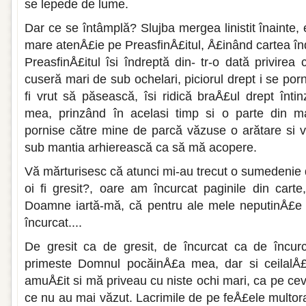
se le­pede de lume.
Dar ce se întâmplă? Slujba mergea linistit înainte,
mare atenÅ£ie pe PreasfinÅ£itul, Å£inând cartea îndr
PreasfinÅ£itul îsi îndreptă din- tr-o dată privirea 
cuseră mari de sub ochelari, piciorul drept i se por
fi vrut să păsească, îsi ridică braÅ£ul drept înt
mea, prinzând în acelasi timp si o parte din ma
pornise către mine de parcă văzuse o ară­tare si 
sub mantia arhierească ca să mă acopere.
Vă mărturisesc că atunci mi-au trecut o sumedenie 
oi fi gresit?, oare am încurcat paginile din cart
Doamne iartă-mă, că pentru ale mele neputinÅ£e
încurcat....
De gresit ca de gresit, de încurcat ca de încur
primeste Domnul pocăinÅ£a mea, dar si ceilalÅ£i
amuÅ£it si mă priveau cu niste ochi mari, ca pe ce
ce nu au mai văzut. Lacrimile de pe feÅ£ele multor