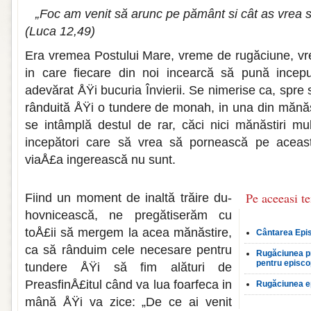
„Foc am venit să arunc pe pământ si cât as vrea s
(Luca 12,49)
Era vremea Postului Mare, vreme de rugăciune, vr
in care fiecare din noi incearcă să pună incepu
adevărat ÅŸi bucuria Învierii. Se nimerise ca, spre s
rânduită ÅŸi o tundere de monah, in una din mănăst
se intâmplă destul de rar, căci nici mănăstiri mu
incepători care să vrea să pornească pe aceas
viaÅ£a ingerească nu sunt.
Pe aceeasi t
Fiind un moment de inaltă trăire du­
hovnicească, ne pregătiserăm cu
toÅ£ii să mer­gem la acea mănăstire,
Cântarea Epi
ca să rânduim cele necesare pentru
Rugăciunea pr
pentru episco
tundere ÅŸi să fim alături de
PreasfinÅ£itul când va lua foarfeca in
Rugăciunea e
mână ÅŸi va zice: „De ce ai venit