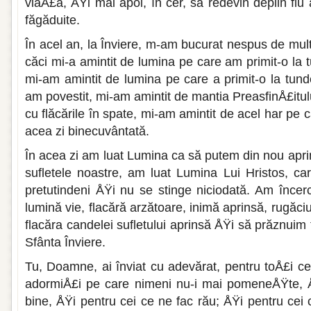
viaÅ£ă, ÅŸi mai apoi, în cer, să redevin de­plin fiu
făgăduite.
În acel an, la Înviere, m-am bucurat ne­spus de mu
căci mi-a amintit de lumina pe care am primit-o l
mi-am amintit de lumina pe care a primit-o la tund
am povestit, mi-am amintit de mantia PreasfinÅ£itul
cu flăcările în spate, mi-am amintit de acel har pe ca
acea zi binecuvântată.
În acea zi am luat Lumina ca să putem din nou apri
sufle­tele noastre, am luat Lumina Lui Hristos, ca
pretutindeni ÅŸi nu se stinge niciodată. Am înce
lumină vie, flacără arzătoare, inimă aprinsă, rugăc
flacăra candelei sufletului aprinsă ÅŸi să prăznuim 
Sfânta Înviere.
Tu, Doamne, ai înviat cu adevărat, pen­tru toÅ£i cei
adormiÅ£i pe care nimeni nu-i mai pomeneÅŸte, Å
bine, ÅŸi pentru cei ce ne fac rău; ÅŸi pentru cei