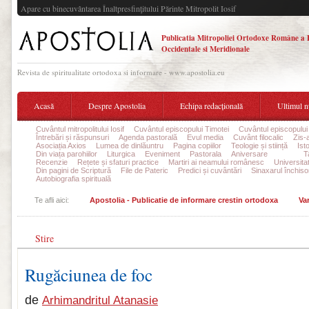
Apare cu binecuvântarea Înaltpresfinţitului Părinte Mitropolit Iosif
Publicatia Mitropoliei Ortodoxe Române a 
Occidentale si Meridionale
Revista de spiritualitate ortodoxa si informare - www.apostolia.eu
Acasă
Despre Apostolia
Echipa redacțională
Ultimul 
Cuvântul mitropolitului Iosif
Cuvântul episcopului Timotei
Cuvântul episcopului
Întrebări și răspunsuri
Agenda pastorală
Evul media
Cuvânt filocalic
Zis-
Asociația Axios
Lumea de dinlăuntru
Pagina copiilor
Teologie și stiință
Ist
Din viața parohiilor
Liturgica
Eveniment
Pastorala
Aniversare
Varia
T
Recenzie
Rețete și sfaturi practice
Martiri ai neamului românesc
Universita
Din pagini de Scriptură
File de Pateric
Predici și cuvântări
Sinaxarul închisor
Autobiografia spirituală
Te afli aici:
Apostolia - Publicatie de informare crestin ortodoxa
Var
Stire
Rugăciunea de foc
de
Arhimandritul Atanasie