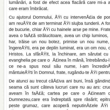
lumânări, a fost de efect acea fla­cără care mi-a
care eram îmbrăcat.
Cu ajutorul Domnului, ÅŸi cu intervenÅ£ia de pom
am reuÅŸit de am terminat ÅŸi slujba tunderii. A f
de bucurie, chiar ÅŸi cu haine­le arse pe mine. Fra
avea o faÅ£ă strălucitoare, avea un chip luminos,
har, trăise un nou botez, primise un nou nume,
îngereÅŸti, era pe deplin lu­minat, era un om nou,
Hristos. La sfârÅŸit, la închinare, am săru­tat cu
evanghelia pe care o Å£inea în mână, întrebându-l 
ce ne-a spus noul său nume, l-am încredinÅ
mântuieÅŸti în Domnul, frate, rugându-te ÅŸi pentru
De atunci au trecut câÅ£iva ani buni, însă gândin
seama că sunt câteva lucruri care nu au ars: cruc
aveam în faÅ£ă; cartea pe care o Å£ineam de
Dumnezeu,care era îndreptată spre răsărit; epitr
peste grumaz, care acoperă neputinÅ£ele ÅŸi 