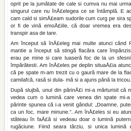
oprit pe la jumătate de cale si cumva nu mai urmau
singurul care nu înÅ£elegea ce se întâmplă. E a
cam cald si simÅ£eam sudorile cum curg pe sira spi
or fi de vină emoÅ£iile, că doar vremea era de
transpir asa de tare.
Am început să înÅ£eleg mai multe atunci când Pr
mantie a înce­put să stingă flacăra care împânzi
erau pe mine si care luase­ră foc de la un sfesn
împărătesti. Am înÅ£eles pe deplin situaÅ£ia atu
că pe spate m-am trezit cu o gaură mare de la flac
camilafcă, rasă si dula- mă si a ajuns până la tricou
După slujbă, unul din părinÅ£i mi-a măr­turisit că 
vedea cum o lumină care venea din spate mi-a c
părinte spunea că i-a venit gândul: „Doamne, puter
ca un foc, mare minune.”. Am înÅ£eles si eu atunc
stă­teau în faÅ£ă si vedeau doar o lumină puter­
rugăciune. Fiind seara târziu, si unica lumină d