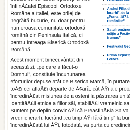
Festivalul In
înfiinÅ£atei Episcopii Ortodoxe
Andrei Filip, d
Române a Italiei, este prilej de
Ierarhi”, de l
„Putna, 1871.
negrăită bucurie, nu doar pentru
românilor”
numeroasa comunitate ortodoxă
Satul românes
ediție a Festi
română din Peninsula Italică, ci
frumos”
pentru întreaga Biserică Ortodoxă
Festivalul Ge
Română.
Prima expoziț
Acest moment binecuvântat din
Louvre
această zi, „pe care a făcut-o
Domnul”, constituie încununarea
eforturilor depuse atât de Biserica Mamă, în purtare
toÅ£i cei aflaÅ£i departe de Å¢ară, cât ÅŸi ale preo
încredinÅ£at misiunea de a osteni la păstrarea unită
identităÅ£ii etnice a fiilor săi, stabiliÅ£i vremelnic sau
Suntem pe deplin convinÅŸi că PreasfinÅ£ia Sa va 
vrednic ierarh, lucrând „cu timp ÅŸi fără timp” la bu
încredinÅ£ată lui ÅŸi, totodată, va purta cu credinci