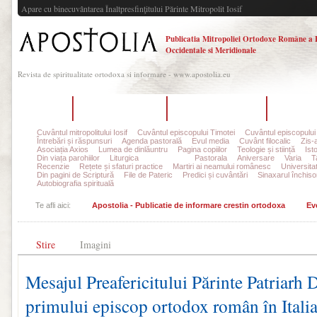
Apare cu binecuvântarea Înaltpresfinţitului Părinte Mitropolit Iosif
Publicatia Mitropoliei Ortodoxe Române a 
Occidentale si Meridionale
Revista de spiritualitate ortodoxa si informare - www.apostolia.eu
Acasă
Despre Apostolia
Echipa redacțională
Ultimul 
Cuvântul mitropolitului Iosif
Cuvântul episcopului Timotei
Cuvântul episcopului
Întrebări și răspunsuri
Agenda pastorală
Evul media
Cuvânt filocalic
Zis-
Asociația Axios
Lumea de dinlăuntru
Pagina copiilor
Teologie și stiință
Ist
Din viața parohiilor
Liturgica
Eveniment
Pastorala
Aniversare
Varia
T
Recenzie
Rețete și sfaturi practice
Martiri ai neamului românesc
Universita
Din pagini de Scriptură
File de Pateric
Predici și cuvântări
Sinaxarul închisor
Autobiografia spirituală
Te afli aici:
Apostolia - Publicatie de informare crestin ortodoxa
Ev
Stire
Imagini
Mesajul Preafericitului Părinte Patriarh D
primului episcop ortodox român în Itali