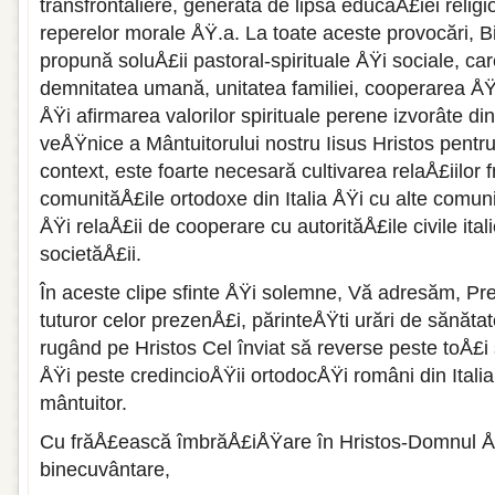
transfrontaliere, generată de lipsa educaÅ£iei relig
reperelor morale ÅŸ.a. La toate aceste provocări, Bi
propună soluÅ£ii pastoral-spirituale ÅŸi sociale, ca
demnitatea umană, unitatea familiei, cooperarea ÅŸ
ÅŸi afirmarea valorilor spirituale perene izvorâte din
veÅŸnice a Mântuitorului nostru Iisus Hristos pentru
context, este foarte necesară cultivarea relaÅ£iilor 
comunităÅ£ile ortodoxe din Italia ÅŸi cu alte comu
ÅŸi relaÅ£ii de cooperare cu autorităÅ£ile civile ital
societăÅ£ii.
În aceste clipe sfinte ÅŸi solemne, Vă adresăm, Pr
tuturor celor prezenÅ£i, părinteÅŸti urări de sănăta
rugând pe Hristos Cel înviat să reverse peste toÅ£i slu
ÅŸi peste credincioÅŸii ortodocÅŸi români din Italia
mântuitor.
Cu frăÅ£ească îmbrăÅ£iÅŸare în Hristos-Domnul Å
binecuvântare,