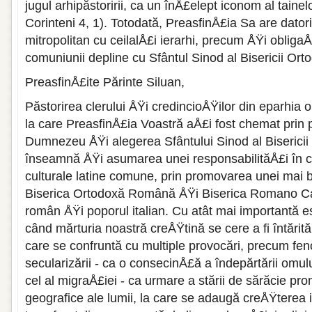
jugul arhipăstoririi, ca un înÅ£elept iconom al taine
Corinteni 4, 1). Totodată, PreasfinÅ£ia Sa are datori
mitropolitan cu ceilalÅ£i ierarhi, precum ÅŸi obliga
comuniunii depline cu Sfântul Sinod al Bisericii O
PreasfinÅ£ite Părinte Siluan,
Păstorirea clerului ÅŸi credincioÅŸilor din eparhia o
la care PreasfinÅ£ia Voastră aÅ£i fost chemat prin pu
Dumnezeu ÅŸi alegerea Sfântului Sinod al Biseric
înseamnă ÅŸi asumarea unei responsabilităÅ£i în c
culturale latine comune, prin promovarea unei mai b
Biserica Ortodoxă Română ÅŸi Biserica Romano Cat
român ÅŸi poporul italian. Cu atât mai importantă es
când mărturia noastră creÅŸtină se cere a fi întărit
care se confruntă cu multiple provocări, precum fe
secularizării - ca o consecinÅ£ă a îndepărtării om
cel al migraÅ£iei - ca urmare a stării de sărăcie p
geografice ale lumii, la care se adaugă creÅŸterea i