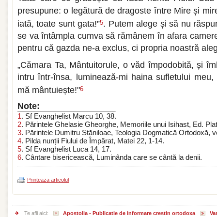
presupune: o legătură de dragoste între Mire și mir
iată, toate sunt gata!”
. Putem alege și să nu răspun
5
se va întâmpla cumva să rămânem în afara camer
pentru că gazda ne-a exclus, ci propria noastră ale
„Cămara Ta, Mântuitorule, o văd împodobită, și î
intru într-însa, luminează-mi haina sufletului meu,
mă mântuiește!"
6
Note:
1
. Sf Evanghelist Marcu 10, 38.
2
. Părintele Ghelasie Gheorghe, Memoriile unui Isihast, Ed. Platyt
3
. Părintele Dumitru Stăniloae, Teologia Dogmatică Ortodoxă, vo
4
. Pilda nunții Fiului de Împărat, Matei 22, 1-14.
5
. Sf Evanghelist Luca 14, 17.
6
. Cântare bisericească, Luminânda care se cântă la denii.
Printeaza articolul
Te afli aici:
Apostolia - Publicatie de informare crestin ortodoxa
Var