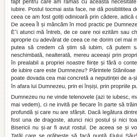
fapt pentru care am rămas cu această necesitat
Iubire. Postul tocmai asta face, ne dă posiblititea
ceea ce am fost goliți odinioară prin cădere, adică
De aceea Îl și mâncăm în mod practic pe Dumnezeu
È˜i atunci mă întreb, de ce oare noi ezităm sau c
aproprie cu adevărat de ceea ce ne dorim cel mai
putea să credem că știm să iubim, că putem s
neschimbată, nealterată, mereu aceeași prin propriil
în prealabil a propriei noastre ființe și fără o cont
de iubire care este Dumnezeu? Părintele Stăniloae
poate dovada cea mai concretă a neputinței de a-și
în afara lui Dumnezeu, prin ei înșiși, prin propriile pu
Dumnezeu nu ne vinde telenovele (azi te iubesc, mâ
mai vedem), ci ne invită pe fiecare în parte să tră
profundă și care nu are sfârșit. Dacă legătura dint
fost una de dragoste, atunci nici postul și nici toa
Bisericii nu și-ar fi avut rostul. De aceea se și 
Tatăl care se grăbește să facă nuntă Fiului Său