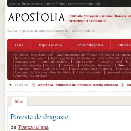
Apare cu binecuvântarea Înaltpresfinţitului Părinte Mitropolit Iosif
Publicatia Mitropoliei Ortodoxe Române a 
Occidentale si Meridionale
Revista de spiritualitate ortodoxa si informare - www.apostolia.eu
Acasă
Despre Apostolia
Echipa redacțională
Ultimul 
Cuvântul mitropolitului Iosif
Cuvântul episcopului Timotei
Cuvântul episcopului
Întrebări și răspunsuri
Agenda pastorală
Evul media
Cuvânt filocalic
Zis-
Asociația Axios
Lumea de dinlăuntru
Pagina copiilor
Teologie și stiință
Ist
Din viața parohiilor
Liturgica
Eveniment
Pastorala
Aniversare
Varia
T
Recenzie
Rețete și sfaturi practice
Martiri ai neamului românesc
Universita
Din pagini de Scriptură
File de Pateric
Predici și cuvântări
Sinaxarul închisor
Autobiografia spirituală
Te afli aici:
Apostolia - Publicatie de informare crestin ortodoxa
Var
Stire
Poveste de dragoste
de
Tranca Iuliana