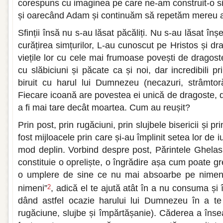
corespuns cu imaginea pe care ne-am construit-o sin
și oarecând Adam și continuăm să repetăm mereu a
Sfinții însă nu s-au lăsat păcăliți. Nu s-au lăsat înșe
curățirea simțurilor, L-au cunoscut pe Hristos și 
viețile lor cu cele mai frumoase povești de dragost
cu slăbiciuni și păcate ca și noi, dar incredibili p
biruit cu harul lui Dumnezeu (necazuri, strâmtorăr
Fiecare icoană are povestea ei unică de dragoste, 
a fi mai tare decât moartea. Cum au reușit?
Prin post, prin rugăciuni, prin slujbele bisericii și 
fost mijloacele prin care și-au împlinit setea lor de i
mod deplin. Vorbind despre post, Părintele Ghela
constituie o opreliște, o îngrădire așa cum poate gr
o umplere de sine ce nu mai absoarbe pe nimeni
nimeni”
, adică el te ajută atât în a nu consuma și
2
dând astfel ocazie harului lui Dumnezeu în a te
rugăciune, slujbe și împărtășanie). Căderea a înse