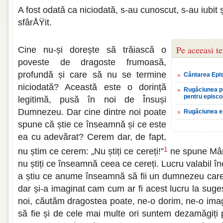
A fost odată ca niciodată, s-au cunoscut, s-au iubit 
sfârÅŸit.
Pe aceeasi t
Cine nu-și dorește să trăiască o
poveste de dragoste frumoasă,
profundă și care să nu se termine
Cântarea Epi
niciodată? Această este o dorință
Rugăciunea pr
pentru episco
legitimă, pusă în noi de Însuși
Dumnezeu. Dar cine dintre noi poate
Rugăciunea e
spune că știe ce înseamnă și ce este
ea cu adevărat? Cerem dar, de fapt,
1
nu știm ce cerem: „Nu știți ce cereți!”
ne spune Mânt
nu știți ce înseamnă ceea ce cereți. Lucru valabil î
a știu ce anume înseamnă să fii un dumnezeu care 
dar și-a imaginat cam cum ar fi acest lucru la suges
noi, căutăm dragostea poate, ne-o dorim, ne-o im
să fie și de cele mai multe ori suntem dezamăgiți 