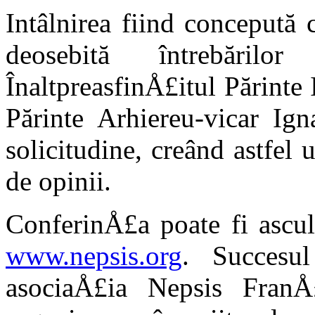
Intâlnirea fiind concepută 
deosebită întrebărilo
ÎnaltpreasfinÅ£itul Părinte
Părinte Arhiereu-vicar Ig
solicitudine, creând astfe
de opinii.
ConferinÅ£a poate fi ascul
www.nepsis.org
. Succesul
asociaÅ£ia Nepsis FranÅ