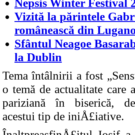
Nepsis Winter Festival 
Vizită la părintele Gabr
românească din Lugan
Sfântul Neagoe Basarab 
la Dublin
Tema întâlnirii a fost „Sen
o temă de actualitate care 
pariziană în biserică, d
acestui tip de iniÅ£iative.
ÎnaltpreasfinÅ£itul Iosif 