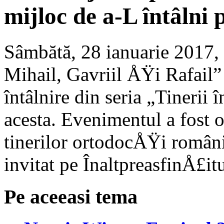
mijloc de a-L întâln
Sâmbătă, 28 ianuarie 2017,
Mihail, Gavriil ÅŸi Rafail”
întâlnire din seria „Tinerii 
acesta. Evenimentul a fost 
tinerilor ortodocÅŸi român
invitat pe ÎnaltpreasfinÅ£itu
Pe aceeasi tema