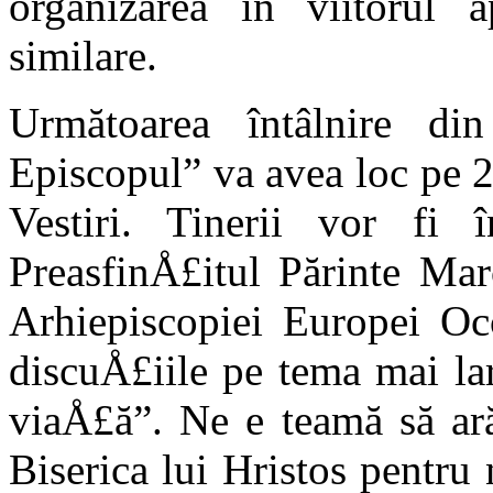
organizarea în viitorul 
similare.
Următoarea întâlnire di
Episcopul” va avea loc pe 
Vestiri. Tinerii vor fi
PreasfinÅ£itul Părinte Ma
Arhiepiscopiei Europei Occ
discuÅ£iile pe tema mai la
viaÅ£ă”. Ne e teamă să ar
Biserica lui Hristos pentru