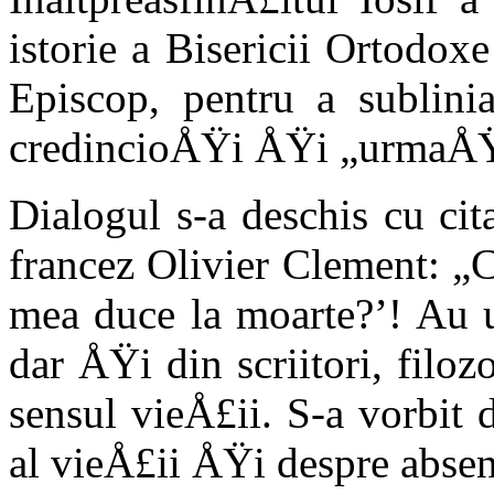
istorie a Bisericii Ortodox
Episcop, pentru a sublini
credincioÅŸi ÅŸi „urmaÅŸi
Dialogul s-a deschis cu cit
francez Olivier Clement: „C
mea duce la moarte?’! Au u
dar ÅŸi din scriitori, filoz
sensul vieÅ£ii. S-a vorbit 
al vieÅ£ii ÅŸi despre absenÅ