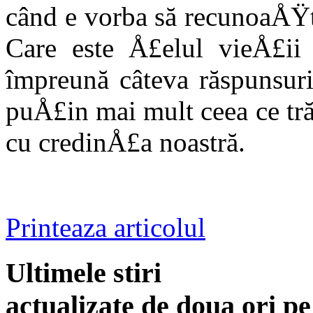
când e vorba să recunoaÅŸ
Care este Å£elul vieÅ£ii
împreună câteva răspunsuri
puÅ£in mai mult ceea ce tră
cu credinÅ£a noastră.
Printeaza articolul
Ultimele stiri
actualizate de doua ori p