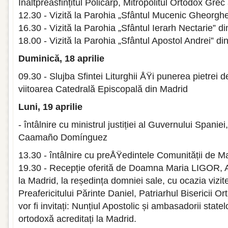
Înaltpreasfințitul Policarp, Mitropolitul Ortodox Grec 
12.30 - Vizită la Parohia „Sfântul Mucenic Gheorgh
16.30 - Vizită la Parohia „Sfântul Ierarh Nectarie” d
18.00 - Vizită la Parohia „Sfântul Apostol Andrei” d
Duminică, 18 aprilie
09.30 - Slujba Sfintei Liturghii ÅŸi punerea pietrei 
viitoarea Catedrală Episcopală din Madrid
Luni, 19 aprilie
- întâlnire cu ministrul justiției al Guvernului Spani
Caamaño Domínguez
13.30 - întâlnire cu preÅŸedintele Comunității de M
19.30 - Recepție oferită de Doamna Maria LIGOR,
la Madrid, la reședința domniei sale, cu ocazia vizit
Preafericitului Părinte Daniel, Patriarhul Bisericii 
vor fi invitați: Nunțiul Apostolic și ambasadorii state
ortodoxă acreditați la Madrid.