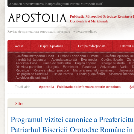
Apare cu binecuvântarea Înaltpresfinţitului Părinte Mitropolit Iosif
Publicatia Mitropoliei Ortodoxe Române a 
Occidentale si Meridionale
Revista de spiritualitate ortodoxa si informare - www.apostolia.eu
Acasă
Despre Apostolia
Echipa redacțională
Ultimul 
Cuvântul mitropolitului Iosif
Cuvântul episcopului Timotei
Cuvântul episcopului
Întrebări și răspunsuri
Agenda pastorală
Evul media
Cuvânt filocalic
Zis-
Asociația Axios
Lumea de dinlăuntru
Pagina copiilor
Teologie și stiință
Ist
Din viața parohiilor
Liturgica
Eveniment
Pastorala
Aniversare
Varia
T
Recenzie
Rețete și sfaturi practice
Martiri ai neamului românesc
Universita
Din pagini de Scriptură
File de Pateric
Predici și cuvântări
Sinaxarul închisor
Autobiografia spirituală
Te afli aici:
Apostolia - Publicatie de informare crestin ortodoxa
Ști
Stire
Programul vizitei canonice a Preafericitu
Patriarhul Bisericii Orotodxe Române în