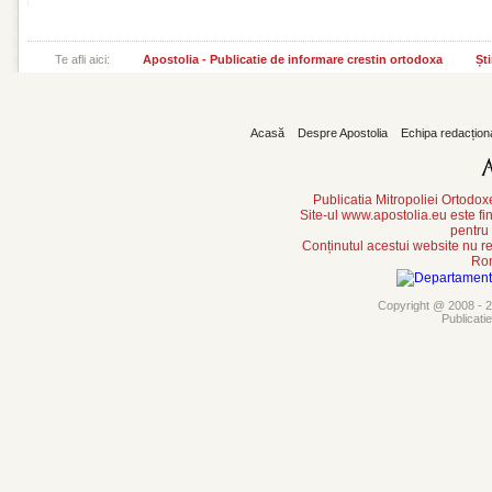
Te afli aici:
Apostolia - Publicatie de informare crestin ortodoxa
Ști
Acasă
Despre Apostolia
Echipa redacțion
Publicatia Mitropoliei Ortodo
Site-ul www.apostolia.eu este
pentru
Conținutul acestui website nu re
Rom
Copyright @ 2008 - 20
Publicati