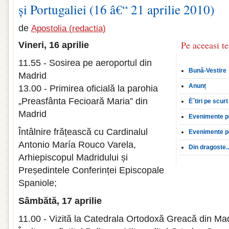
și Portugaliei (16 â€“ 21 aprilie 2010)
de
Apostolia (redactia)
Pe aceeasi t
Vineri, 16 aprilie
11.55 - Sosirea pe aeroportul din
Bună-Vestire
Madrid
Anunț
13.00 - Primirea oficială la parohia
„Preasfânta Fecioară Maria” din
È˜tiri pe scurt
Madrid
Evenimente p
Întâlnire frățească cu Cardinalul
Evenimente p
Antonio María Rouco Varela,
Din dragoste..
Arhiepiscopul Madridului și
Președintele Conferinței Episcopale
Spaniole;
Sâmbătă, 17 aprilie
11.00 - Vizită la Catedrala Ortodoxă Greacă din Mad