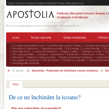
Apare cu binecuvântarea Înaltpresfinţitului Părinte Mitropolit Iosif
Publicatia Mitropoliei Ortodoxe Române a 
Occidentale si Meridionale
Revista de spiritualitate ortodoxa si informare - www.apostolia.eu
Acasă
Despre Apostolia
Echipa redacțională
Ultimul 
Cuvântul mitropolitului Iosif
Cuvântul episcopului Timotei
Cuvântul episcopului
Întrebări și răspunsuri
Agenda pastorală
Evul media
Cuvânt filocalic
Zis-
Asociația Axios
Lumea de dinlăuntru
Pagina copiilor
Teologie și stiință
Ist
Din viața parohiilor
Liturgica
Eveniment
Pastorala
Aniversare
Varia
T
Recenzie
Rețete și sfaturi practice
Martiri ai neamului românesc
Universita
Din pagini de Scriptură
File de Pateric
Predici și cuvântări
Sinaxarul închisor
Autobiografia spirituală
Te afli aici:
Apostolia - Publicatie de informare crestin ortodoxa
De 
Stire
De ce ne închinăm la icoane?
De ce cinstim icoanele?