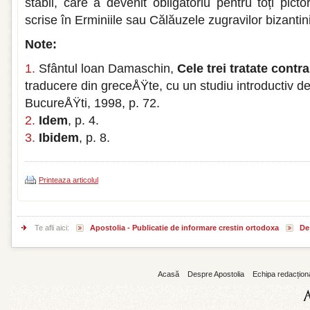
stabil, care a devenit obligatoriu pentru toți picto
scrise în Erminiile sau Călăuzele zugravilor bizantini
Note:
1.
Sfântul loan Damaschin,
Cele trei tratate contr
traducere din greceÅŸte, cu un studiu introductiv de
BucureÅŸti, 1998, p. 72.
2.
Idem
, p. 4.
3.
Ibidem
, p. 8.
Printeaza articolul
Te afli aici:
Apostolia - Publicatie de informare crestin ortodoxa
De 
Acasă
Despre Apostolia
Echipa redacțion