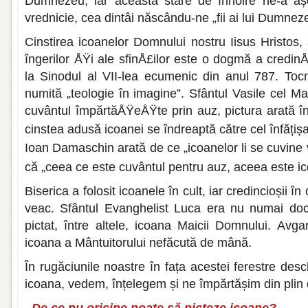
Dumnezeu, iar această stare de înnoire ne-a aș
vrednicie, cea dintâi născându-ne „fii ai lui Dumneze
Cinstirea icoanelor Domnului nostru Iisus Hristos,
îngerilor ÅŸi ale sfinÅ£ilor este o dogmă a credin
la Sinodul al VII-lea ecumenic din anul 787. Toc
numită „teologie în imagine”. Sfântul Vasile cel M
cuvântul împărtăÅŸeÅŸte prin auz, pictura arată în
cinstea adusă icoanei se îndreaptă către cel înfățișa
Ioan Damaschin arată de ce „icoanelor li se cuvine 
că „ceea ce este cuvântul pentru auz, aceea este i
Biserica a folosit icoanele în cult, iar credincioșii în
veac. Sfântul Evanghelist Luca era nu numai doct
pictat, între altele, icoana Maicii Domnului. Avg
icoana a Mântuitorului nefăcută de mână.
În rugăciunile noastre în fața acestei ferestre desc
icoana, vedem, înțelegem și ne împărtășim din plin
De ce nu oricine poate să picteze icoane?