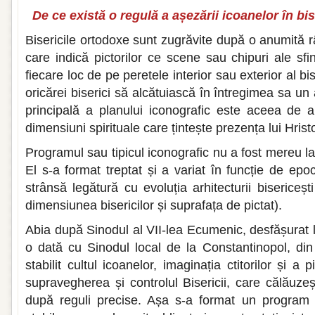
De ce există o regulă a așezării icoanelor în bi
Bisericile ortodoxe sunt zugrăvite după o anumită r
care indică pictorilor ce scene sau chipuri ale sf
fiecare loc de pe peretele interior sau exterior al bise
oricărei biserici să alcătuiască în întregimea sa un
principală a planului iconografic este aceea de 
dimensiuni spirituale care țintește prezența lui Hristos
Programul sau tipicul iconografic nu a fost mereu la 
El s-a format treptat și a variat în funcție de epoc
strânsă legătură cu evoluția arhitecturii bisericești 
dimensiunea bisericilor și suprafața de pictat).
Abia după Sinodul al VII-lea Ecumenic, desfășurat l
o dată cu Sinodul local de la Constantinopol, din
stabilit cultul icoanelor, imaginația ctitorilor și a 
supravegherea și controlul Bisericii, care călăuzeș
după reguli precise. Așa s-a format un program s