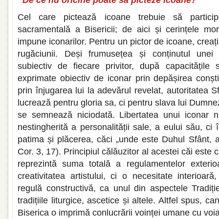
Cel care pictează icoane trebuie să partici
sacramentală a Bisericii; de aici și cerințele mo
impune iconarilor. Pentru un pictor de icoane, creaț
rugăciunii. Deși frumusețea și conținutul unei
subiectiv de fiecare privitor, după capacitățile s
exprimate obiectiv de iconar prin depășirea conști
prin înjugarea lui la adevărul revelat, autoritatea Sf
lucrează pentru gloria sa, ci pentru slava lui Dum
se semnează niciodată. Libertatea unui iconar 
nestingherită a personalității sale, a eului său, ci 
patima și plăcerea, căci „unde este Duhul Sfânt, aco
Cor. 3, 17). Principiul călăuzitor al acestei căi este
reprezintă suma totală a regulamentelor exterioa
creativitatea artistului, ci o necesitate interioar
regulă constructivă, ca unul din aspectele Tradiției
tradițiile liturgice, ascetice și altele. Altfel spus,
Biserica o imprimă conlucrării voinței umane cu vo