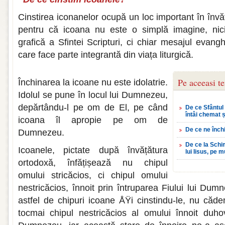
Cinstirea iconanelor ocupă un loc important în înv
pentru că icoana nu este o simplă imagine, nic
grafică a Sfintei Scripturi, ci chiar mesajul evangh
care face parte integrantă din viața liturgică.
Pe aceeasi t
Închinarea la icoane nu este idolatrie.
Idolul se pune în locul lui Dumnezeu,
depărtându-l pe om de El, pe când
De ce Sfântul
întâi chemat 
icoana îl apropie pe om de
De ce ne înc
Dumnezeu.
De ce la Schim
Icoanele, pictate după învățătura
lui Iisus, pe m
ortodoxă, înfățișează nu chipul
omului stricăcios, ci chipul omului
nestricăcios, înnoit prin întruparea Fiului lui Du
astfel de chipuri icoane ÅŸi cinstindu-le, nu căde
tocmai chipul nestricăcios al omului înnoit duh