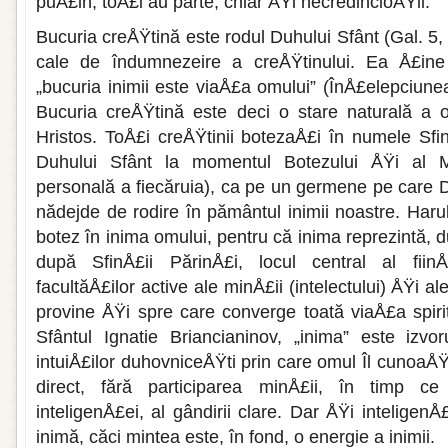
puÅ£in, toÅ£i au parte, chiar ÅŸi necredincioÅŸii.
Bucuria creÅŸtină este rodul Duhului Sfânt (Gal. 5,
cale de îndumnezeire a creÅŸtinului. Ea Å£ine
„bucuria inimii este viaÅ£a omului” (ÎnÅ£elepciunea
Bucuria creÅŸtină este deci o stare naturală a o
Hristos. ToÅ£i creÅŸtinii botezaÅ£i în numele Sfin
Duhului Sfânt la momentul Botezului ÅŸi al Mi
personală a fiecăruia), ca pe un germene pe care
nădejde de rodire în pământul inimii noastre. Haru
botez în inima omului, pentru că inima reprezintă, 
după SfinÅ£ii PărinÅ£i, locul central al fiinÅ
facultăÅ£ilor active ale minÅ£ii (intelectului) ÅŸi a
provine ÅŸi spre care converge toată viaÅ£a spiri
Sfântul Ignatie Briancianinov, „inima” este izvo
intuiÅ£ilor duhovniceÅŸti prin care omul Îl cuno
direct, fără participarea minÅ£ii, în timp ce
inteligenÅ£ei, al gândirii clare. Dar ÅŸi inteligenÅ
inimă, căci mintea este, în fond, o energie a inimii.