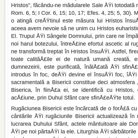
Hristos”, făcându-ne mădularele Sale ÅŸi totodată m
Rom. 6, 5; I Cor. 6, 15; 10, 17; Efes. 4, 25; 5, 30).
o atingă creÅŸtinul este măsura lui Hristos însuÅ
aceea avem nevoie să ne unim cu Hristos euharist
El. Trupul ÅŸi Sângele Domnului, prin care ne împă
noi harul botezului, întreÅ£ine efortul ascetic al rug
ne transformă treptat în Hristos însuÅŸi. Astfel, fi
toate calităÅ£ile ei de natură umană creată, e
dumnezeirii, este purificată, înălÅ£ată ÅŸi sfinÅ£
introdus în foc, deÅŸi devine el însuÅŸi foc, îÅŸi
sacramentală a Bisericii constitue deci atmosfera „
Biserica, în fiinÅ£a ei, se identifică cu Hristos,
acÅ£iune, prin Duhul Sfânt care sfinÅ£eÅŸte totul.
Rugăciunea Bisericii este încărcată de o forÅ£ă cu t
cântările ÅŸi rugăciunile Bisericii actualizează în
lucrarea Duhului Sfânt, actele mântuitoare ale Do
ÅŸi pe noi părtaÅŸi la ele. Liturghia ÅŸi sărbătorile