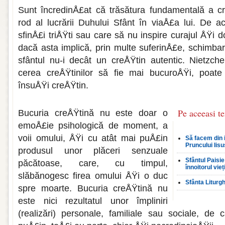
Sunt încredinÅ£at că trăsătura fundamentală a cr
rod al lucrării Duhului Sfânt în viaÅ£a lui. De 
sfinÅ£i triÅŸti sau care să nu inspire curajul ÅŸi 
dacă asta implică, prin multe suferinÅ£e, schimbare
sfântul nu-i decât un creÅŸtin autentic. Nietzch
cerea creÅŸtinilor să fie mai bucuroÅŸi, poate
însuÅŸi creÅŸtin.
Pe aceeasi t
Bucuria creÅŸtină nu este doar o
emoÅ£ie psihologică de moment, a
voii omului, ÅŸi cu atât mai puÅ£in
Să facem din 
Pruncului Iisu
produsul unor plăceri senzuale
Sfântul Paisie
păcătoase, care, cu timpul,
înnoitorul vieț
slăbănogesc firea omului ÅŸi o duc
Sfânta Liturgh
spre moarte. Bucuria creÅŸtină nu
este nici rezultatul unor împliniri
(realizări) personale, familiale sau sociale, de