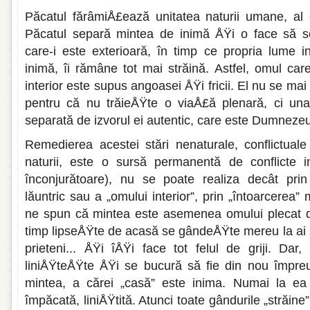
Păcatul fărâmiÅ£ează unitatea naturii umane, al 
Păcatul separă mintea de inimă ÅŸi o face să se
care-i este exterioară, în timp ce propria lume in
inimă, îi rămâne tot mai străină. Astfel, omul care
interior este supus angoasei ÅŸi fricii. El nu se ma
pentru că nu trăieÅŸte o viaÅ£ă plenară, ci una 
separată de izvorul ei autentic, care este Dumnezeu
Remedierea acestei stări nenaturale, conflictuale
naturii, este o sursă permanentă de conflicte 
înconjurătoare), nu se poate realiza decât prin 
lăuntric sau a „omului interior”, prin „întoarcerea” 
ne spun că mintea este asemenea omului plecat de
timp lipseÅŸte de acasă se gândeÅŸte mereu la ai săi
prieteni... ÅŸi îÅŸi face tot felul de griji. Dar
liniÅŸteÅŸte ÅŸi se bucură să fie din nou împreu
mintea, a cărei „casă” este inima. Numai la ea
împăcată, liniÅŸtită. Atunci toate gândurile „străin