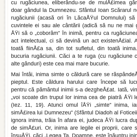
cu rugăciunea, eliberându-se de mulÅ£imea gân
doar gândul la Dumnezeu. Sfântul Ioan Scărarul n
rugăciunii (acasă ori în LăcaÅŸul Domnului) să
cuvintele ei sau ale cântării (adică să nu ne mai 
ÅŸi să o „coborâm” în inimă, pentru ca rugăciun
act intelectual, ci să devină un act existenÅ£ial.
toată fiinÅ£a sa, din tot sufletul, din toată inim
bucuria rugăciunii. Căci a te ruga (cu rugăciune
alte gânduri) este cea mai mare bucurie.
Mai întâi, inima simte o căldură care se răspândeÅŸ
pieptul. Este căldura harului care începe să luc
pentru că pământul inimii s-a dezgheÅ£at. Iată, vi
„voi scoate din trupul lor inima cea de piatră ÅŸi 
(Iez. 11, 19). Atunci omul îÅŸi „simte” inima, ia
simÅ£irea lui Dumnezeu” (Sfântul Diadoh al Foticei
ignora inima, trăia în afara ei, judeca ÅŸi lucra 
de simÅ£uri. Or, inima are legile ei proprii, care
însuÅŸi, căci „Legea Ta, Doamne, este înăuntru inim