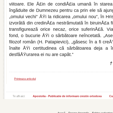
viitoare. Ele Å£in de condiÅ£ia umană în stare
îngăduite de Dumnezeu pentru ca prin ele să ajun
„omului vechi” ÅŸi la ridicarea „omului nou”, în Hris
izvorâtă din credinÅ£a nestrămutată în biruinÅ£a 
transfigurează orice necaz, orice suferinÅ£ă. Vi
fond, o bucurie ÅŸi o sărbătoare neîncetată. „Ase
filozof român (H. Patapievici), „găsesc în a fi creÅ
înalte ÅŸi certitudinea că sărbătoarea deja a 
desfăÅŸurarea ei nu are capăt.”
†
Printeaza articolul
Te afli aici:
Apostolia - Publicatie de informare crestin ortodoxa
Cu