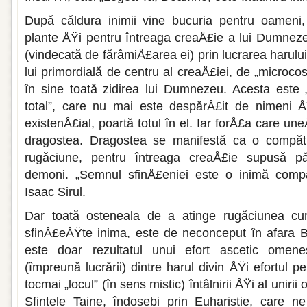
După căldura inimii vine bucuria pentru oameni,
plante ÅŸi pentru întreaga creaÅ£ie a lui Dumneze
(vindecată de fărâmiÅ£area ei) prin lucrarea harului
lui primordială de centru al creaÅ£iei, de „microc
în sine toată zidirea lui Dumnezeu. Acesta este 
total”, care nu mai este despărÅ£it de nimeni Å
existenÅ£ial, poartă totul în el. Iar forÅ£a care une
dragostea. Dragostea se manifestă ca o compătim
rugăciune, pentru întreaga creaÅ£ie supusă păc
demoni. „Semnul sfinÅ£eniei este o inimă compăt
Isaac Sirul.
Dar toată osteneala de a atinge rugăciunea cu
sfinÅ£eÅŸte inima, este de neconceput în afara Bi
este doar rezultatul unui efort ascetic omenes
(împreună lucrării) dintre harul divin ÅŸi efortul p
tocmai „locul” (în sens mistic) întâlnirii ÅŸi al unir
Sfintele Taine, îndosebi prin Euharistie, care ne 