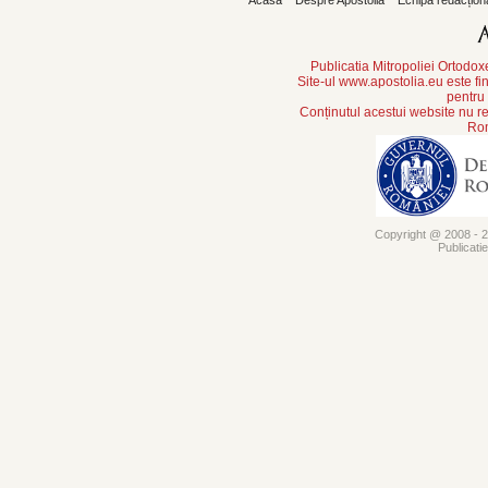
Acasă
Despre Apostolia
Echipa redacțion
Publicatia Mitropoliei Ortodo
Site-ul www.apostolia.eu este
pentru
Conținutul acestui website nu re
Rom
Copyright @ 2008 - 20
Publicati