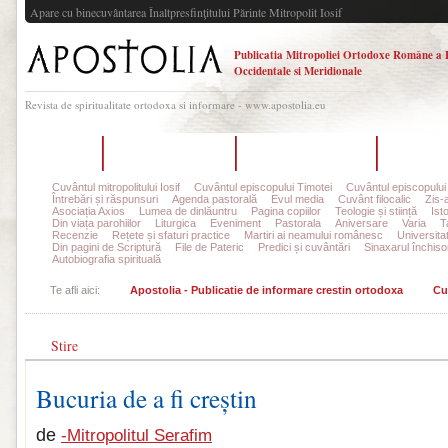
Apare cu binecuvântarea Înaltpresfinţitului Părinte Mitropolit Iosif
Publicatia Mitropoliei Ortodoxe Române a 
Occidentale si Meridionale
Revista de spiritualitate ortodoxa si informare - www.apostolia.eu
Acasă
Despre Apostolia
Echipa redacțională
Ultimul 
Cuvântul mitropolitului Iosif
Cuvântul episcopului Timotei
Cuvântul episcopului
Întrebări și răspunsuri
Agenda pastorală
Evul media
Cuvânt filocalic
Zis-
Asociația Axios
Lumea de dinlăuntru
Pagina copiilor
Teologie și stiință
Ist
Din viața parohiilor
Liturgica
Eveniment
Pastorala
Aniversare
Varia
T
Recenzie
Rețete și sfaturi practice
Martiri ai neamului românesc
Universita
Din pagini de Scriptură
File de Pateric
Predici și cuvântări
Sinaxarul închisor
Autobiografia spirituală
Te afli aici:
Apostolia - Publicatie de informare crestin ortodoxa
Cu
Stire
Bucuria de a fi creștin
de
-Mitropolitul Serafim