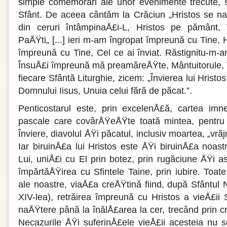
simple comemorări ale unor evenimente trecute, s
Sfânt. De aceea cântăm la Crăciun „Hristos se na
din ceruri întâmpinaÅ£i-L, Hristos pe pământ, în
PaÅŸti„ [...] ieri m-am îngropat împreună cu Tine, H
împreună cu Tine, Cel ce ai înviat. Răstignitu-m-a
ÎnsuÅ£i împreună mă preamăreÅŸte, Mântuitorule, în
fiecare Sfântă Liturghie, zicem: „Învierea lui Hrist
Domnului Iisus, Unuia celui fără de păcat.”.
Penticostarul este, prin excelenÅ£ă, cartea imne
pascale care covârÅŸeÅŸte toată mintea, pentru c
Înviere, diavolul ÅŸi păcatul, inclusiv moartea, „vr
Iar biruinÅ£a lui Hristos este ÅŸi biruinÅ£a noast
Lui, uniÅ£i cu El prin botez, prin rugăciune ÅŸi a
împărtăÅŸirea cu Sfintele Taine, prin iubire. Toate
ale noastre, viaÅ£a creÅŸtină fiind, după Sfântul 
XIV-lea), retrăirea împreună cu Hristos a vieÅ£ii
naÅŸtere până la înălÅ£area la cer, trecând prin c
Necazurile ÅŸi suferinÅ£ele vieÅ£ii acesteia nu 