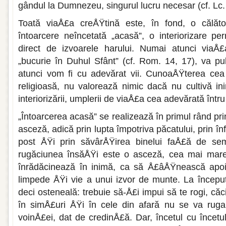
gândul la Dumnezeu, singurul lucru necesar (cf. Lc.
Toată viaÅ£a creÅŸtină este, în fond, o călător
întoarcere neîncetată „acasă”, o interiorizare p
direct de izvoarele harului. Numai atunci viaÅ
„bucurie în Duhul Sfânt” (cf. Rom. 14, 17), va pu
atunci vom fi cu adevărat vii. CunoaÅŸterea cea 
religioasă, nu valorează nimic dacă nu cultivă i
interiorizării, umplerii de viaÅ£a cea adevărată într
„Întoarcerea acasă” se realizează în primul rând pr
asceză, adică prin lupta împotriva păcatului, prin în
post ÅŸi prin săvârÅŸirea binelui faÅ£ă de seme
rugăciunea însăÅŸi este o asceză, cea mai mar
înrădăcinează în inimă, ca să Å£âÅŸnească apoi
limpede ÅŸi vie a unui izvor de munte. La începu
deci osteneală: trebuie să-Å£i impui să te rogi, căc
în simÅ£uri ÅŸi în cele din afară nu se va ruga 
voinÅ£ei, dat de credinÅ£ă. Dar, încetul cu încetu