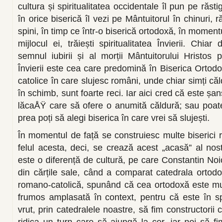
cultura și spiritualitatea occidentale îl pun pe răsti
în orice biserică îl vezi pe Mântuitorul în chinuri, 
spini, în timp ce într-o biserică ortodoxă, în momentul
mijlocul ei, trăiești spiritualitatea Învierii. Chi
semnul iubirii și al morții Mântuitorului Hristos pe
Învierii este cea care predomină în Biserica Ortodox
catolice în care slujesc români, unde chiar simți căl
în schimb, sunt foarte reci. Iar aici cred că este șa
lăcaÅŸ care să ofere o anumită căldură; sau poat
prea poți să alegi biserica în care vrei să slujești.
În momentul de față se construiesc multe biserici 
felul acesta, deci, se crează acest „acasă” al nostr
este o diferență de cultură, pe care Constantin Noi
din cărțile sale, când a comparat catedrala ortodo
romano-catolică, spunând că cea ortodoxă este mu
frumos amplasată în context, pentru că este în sp
vrut, prin catedralele noastre, să fim constructori