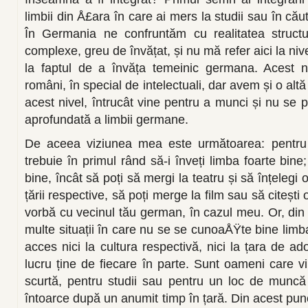
limbii din Å£ara în care ai mers la studii sau în că
În Germania ne confruntăm cu realitatea structur
complexe, greu de învățat, și nu mă refer aici la nive
la faptul de a învăța temeinic germana. Acest ni
români, în special de intelectuali, dar avem și o alt
acest nivel, întrucât vine pentru a munci și nu se
aprofundată a limbii germane.
De aceea viziunea mea este următoarea: pentru a
trebuie în primul rând să-i înveți limba foarte bine;
bine, încât să poți să mergi la teatru și să înțelegi 
țării respective, să poți merge la film sau să citești 
vorbă cu vecinul tău german, în cazul meu. Or, din
multe situații în care nu se se cunoaÅŸte bine limba
acces nici la cultura respectivă, nici la țara de a
lucru ține de fiecare în parte. Sunt oameni care v
scurtă, pentru studii sau pentru un loc de munc
întoarce după un anumit timp în țară. Din acest pun