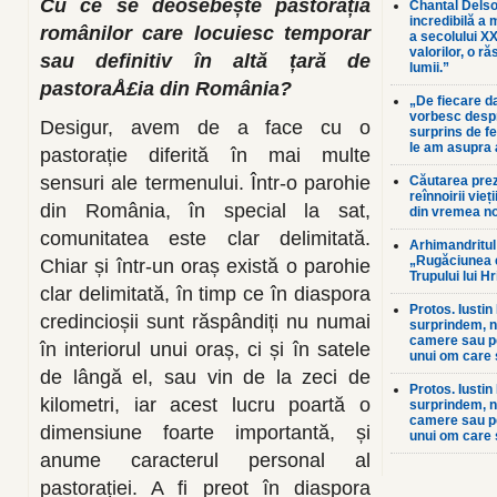
Cu ce se deosebește pastorația
Chantal Delso
incredibilă a 
românilor care locuiesc temporar
a secolului XX
valorilor, o r
sau definitiv în altă țară de
lumii.”
pastoraÅ£ia din România?
„De fiecare d
vorbesc desp
Desigur, avem de a face cu o
surprins de f
le am asupra 
pastorație diferită în mai multe
sensuri ale termenului. Într-o parohie
Căutarea prez
reînnoirii vieți
din România, în special la sat,
din vremea n
comunitatea este clar delimitată.
Arhimandritul
„Rugăciunea 
Chiar și într-un oraș există o parohie
Trupului lui H
clar delimitată, în timp ce în diaspora
Protos. Iustin
credincioșii sunt răspândiți nu numai
surprindem, nic
camere sau pe
în interiorul unui oraș, ci și în satele
unui om care 
de lângă el, sau vin de la zeci de
Protos. Iustin
kilometri, iar acest lucru poartă o
surprindem, nic
camere sau pe
dimensiune foarte importantă, și
unui om care 
anume caracterul personal al
pastorației. A fi preot în diaspora