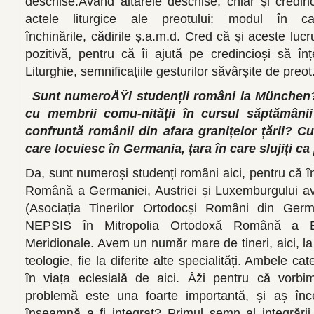
deschise.Având altarele deschise, chiar și credinc
actele liturgice ale preotului: modul în c
închinările, cădirile ș.a.m.d. Cred că și aceste luc
pozitivă, pentru că îi ajută pe credincioși să î
Liturghie, semnificațiile gesturilor săvârșite de preot
Sunt numeroÅŸi studenții români la München? I
cu membrii comu-nității în cursul săptămân
confruntă românii din afara granițelor țării? C
care locuiesc în Germania, țara în care slujiți ca
Da, sunt numeroși studenți români aici, pentru că 
Română a Germaniei, Austriei și Luxemburgului 
(Asociația Tinerilor Ortodocși Români din Germ
NEPSIS în Mitropolia Ortodoxă Română a Eu
Meridionale. Avem un număr mare de tineri, aici, la
teologie, fie la diferite alte specialități. Ambele ca
în viața eclesială de aici. Åži pentru că vorbi
problemă este una foarte importantă, și aș înc
înseamnă a fi integrat? Primul semn al integrării 