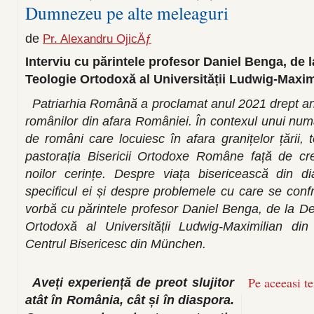
Dumnezeu pe alte meleaguri
de
Pr. Alexandru OjicÄƒ
Interviu cu părintele profesor Daniel Benga, de
Teologie Ortodoxă al Universității Ludwig-Maxi
Patriarhia Română a proclamat anul 2021 drept an
românilor din afara României. În contexul unui num
de români care locuiesc în afara granițelor țării, t
pastorația Bisericii Ortodoxe Române față de cre
noilor cerințe. Despre viața bisericească din 
specificul ei și despre problemele cu care se conf
vorbă cu părintele profesor Daniel Benga, de la D
Ortodoxă al Universității Ludwig-Maximilian din
Centrul Bisericesc din München.
Pe aceeasi t
Aveți experiență de preot slujitor
atât în România, cât și în diaspora.