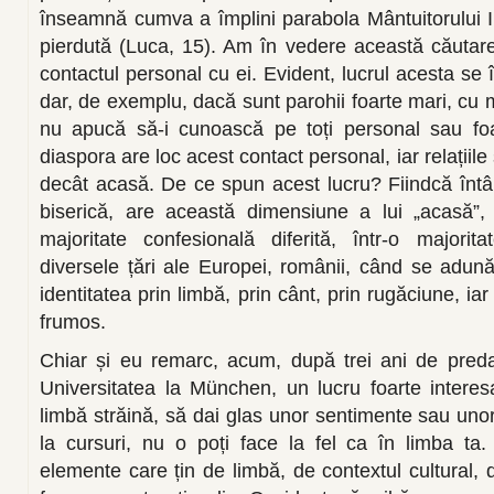
înseamnă cumva a împlini parabola Mântuitorului I
pierdută (Luca, 15). Am în vedere această căutar
contactul personal cu ei. Evident, lucrul acesta se î
dar, de exemplu, dacă sunt parohii foarte mari, cu m
nu apucă să-i cunoască pe toți personal sau foa
diaspora are loc acest contact personal, iar relațiil
decât acasă. De ce spun acest lucru? Fiindcă întâl
biserică, are această dimensiune a lui „acasă”, pe
majoritate confesională diferită, într-o majoritat
diversele țări ale Europei, românii, când se adun
identitatea prin limbă, prin cânt, prin rugăciune, ia
frumos.
Chiar și eu remarc, acum, după trei ani de pred
Universitatea la München, un lucru foarte interesan
limbă străină, să dai glas unor sentimente sau unor 
la cursuri, nu o poți face la fel ca în limba ta.
elemente care țin de limbă, de contextul cultural, 