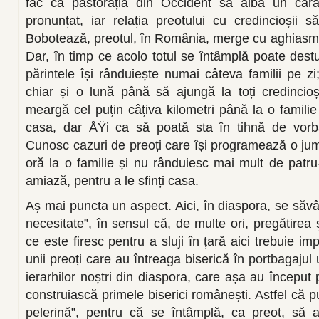
fac ca pastorația din Occident să aibă un cara
pronunțat, iar relația preotului cu credincioșii s
Bobotează, preotul, în România, merge cu aghiasm
Dar, în timp ce acolo totul se întâmplă poate destu
părintele își rânduiește numai câteva familii pe zi
chiar și o lună până să ajungă la toți credincioș
meargă cel puțin câțiva kilometri până la o familie
casa, dar ÅŸi ca să poată sta în tihnă de vorbă
Cunosc cazuri de preoți care își programează o jum
oră la o familie și nu rânduiesc mai mult de patru-c
amiază, pentru a le sfinți casa.
Aș mai puncta un aspect. Aici, în diaspora, se săvâr
necesitate”, în sensul că, de multe ori, pregătirea
ce este firesc pentru a sluji în țară aici trebuie i
unii preoți care au întreaga biserică în portbagajul
ierarhilor noștri din diaspora, care așa au început 
construiască primele biserici românești. Astfel că p
pelerină”, pentru că se întâmplă, ca preot, să aj