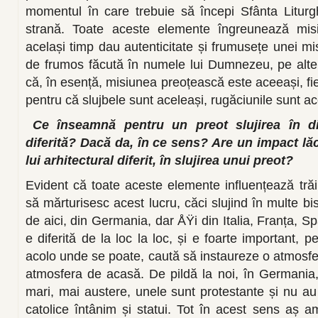
momentul în care trebuie să începi Sfânta Liturg
strană. Toate aceste elemente îngreunează misi
același timp dau autenticitate și frumusețe unei mi
de frumos făcută în numele lui Dumnezeu, pe alte
că, în esență, misiunea preoțească este aceeași, fie 
pentru că slujbele sunt aceleași, rugăciunile sunt ac
Ce înseamnă pentru un preot slujirea în di
diferită? Dacă da, în ce sens? Are un impact lăca
lui arhitectural diferit, în slujirea unui preot?
Evident că toate aceste elemente influențează trăi
să mărturisesc acest lucru, căci slujind în multe bi
de aici, din Germania, dar ÅŸi din Italia, Franța, S
e diferită de la loc la loc, și e foarte important, pe
acolo unde se poate, caută să instaureze o atmosfe
atmosfera de acasă. De pildă la noi, în Germania, 
mari, mai austere, unele sunt protestante și nu au p
catolice întânim și statui. Tot în acest sens aș a