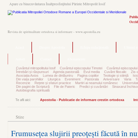
Apare cu binecuvântarea Înaltpresfinţitului Părinte Mitropolit Iosif
Publi
Occid
Revista de spiritualitate ortodoxa si informare - www.apostolia.eu
Acasă
Despre Apostolia
Echipa redacțională
Ultimul 
Autori
Contact
Abonamente
Cuvântul mitropolitului Iosif
Cuvântul episcopului Timotei
Cuvântul episcopului
Întrebări și răspunsuri
Agenda pastorală
Evul media
Cuvânt filocalic
Zis-
Asociația Axios
Lumea de dinlăuntru
Pagina copiilor
Teologie și stiință
Ist
Din viața parohiilor
Liturgica
Eveniment
Pastorala
Aniversare
Varia
T
Recenzie
Rețete și sfaturi practice
Martiri ai neamului românesc
Universita
Din pagini de Scriptură
File de Pateric
Predici și cuvântări
Sinaxarul închisor
Autobiografia spirituală
Te afli aici:
Apostolia - Publicatie de informare crestin ortodoxa
Int
Stire
Frumusețea slujirii preoțești făcută în n