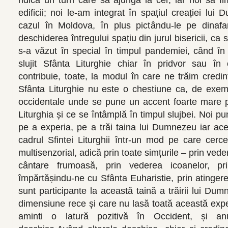
ridica un turn care să ajungă la cer, iar noi să f
edificii; noi le-am integrat în spațiul creației l
cazul în Moldova, în plus pictându-le pe dinafar
deschiderea întregului spațiu din jurul bisericii, ca s
s-a văzut în special în timpul pandemiei, când în 
slujit Sfânta Liturghie chiar în pridvor sau în
contribuie, toate, la modul în care ne trăim credin
Sfânta Liturghie nu este o chestiune ca, de exempl
occidentale unde se pune un accent foarte mare p
Liturghia și ce se întâmplă în timpul slujbei. Noi p
pe a experia, pe a trăi taina lui Dumnezeu iar ac
cadrul Sfintei Liturghii într-un mod pe care cerce
multisenzorial, adică prin toate simțurile – prin vede
cântare frumoasă, prin vederea icoanelor, pr
împărtășindu-ne cu Sfânta Euharistie, prin atingere
sunt participante la această taină a trăirii lui D
dimensiune rece și care nu lasă toată această exper
aminti o latură pozitivă în Occident, și a