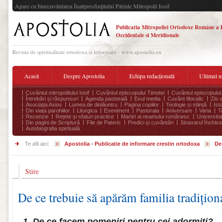
Apare cu binecuvântarea Înaltpresfinţitului Părinte Mitropolit Iosif
Publicatia Mitropoliei Ortodoxe Române a 
Occidentale si Meridionale
Revista de spiritualitate ortodoxa si informare - www.apostolia.eu
Acasă
Despre Apostolia
Echipa redacțională
Ultimul 
Cuvântul mitropolitului Iosif
Cuvântul episcopului Timotei
Cuvântul episcopului
Întrebări și răspunsuri
Agenda pastorală
Evul media
Cuvânt filocalic
Zis-
Asociația Axios
Lumea de dinlăuntru
Pagina copiilor
Teologie și stiință
Ist
Din viața parohiilor
Liturgica
Eveniment
Pastorala
Aniversare
Varia
T
Recenzie
Rețete și sfaturi practice
Martiri ai neamului românesc
Universita
Din pagini de Scriptură
File de Pateric
Predici și cuvântări
Sinaxarul închisor
Autobiografia spirituală
Te afli aici:
Apostolia - Publicatie de informare crestin ortodoxa
De 
Stire
De ce trebuie să apărăm familia tradițion
1. De ce facem pomeniri pentru cei adormiți?