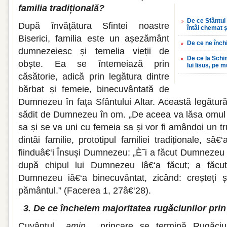
familia tradițională?
De ce Sfântul
După învățătura Sfintei noastre
întâi chemat 
Biserici, familia este un așezământ
De ce ne înc
dumnezeiesc și temelia vieții de
De ce la Schim
obște. Ea se întemeiază prin
lui Iisus, pe m
căsătorie, adică prin legătura dintre
bărbat și femeie, binecuvântată de
Dumnezeu în fața Sfântului Altar. Această legătură
sădit de Dumnezeu în om. „De aceea va lăsa omul 
sa și se va uni cu femeia sa și vor fi amândoi un tr
dintâi familie, prototipul familiei tradiționale, sâ€
fiinduâ€‘i Însuși Dumnezeu: „È˜i a făcut Dumnezeu
după chipul lui Dumnezeu lâ€‘a făcut; a făcut
Dumnezeu iâ€‘a binecuvântat, zicând: creșteți și
pământul.” (Facerea 1, 27â€‘28).
3. De ce încheiem majoritatea rugăciunilor pri
Cuvântul
amin
, princare se termină Rugăci