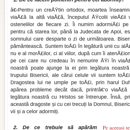
â€‹Pentru un creÅŸtin ortodox, moartea înseamn
viaÅ£ă la altă viaÅ£ă, începutul ÅŸcolii vieÅ£ii
ostenelilor de fiecare zi. Îi numim adormiÅ£i pe
pentru că starea lor, până la Judecata de Apoi, e
somnului care desparte o zi de următoarea. Biser
pământească. Suntem toÅ£i în legătură unii cu alÅ£
nu e al morÅ£ilor, ci al viilor, după cum îi atenÅ£io
pe cei care nu credeau în nemurire ÅŸi în viaÅ
noastră poate ajunge la ei prin legătura noastră
trupului Bisericii, ale cărui celule vii suntem toÅ£
Dragostea lui ne umple pe toÅ£i, prin harul Duh
apărea probleme decât dacă, printrâ€‘o viaÅ£ă n
legătura noastră cu Hristos se întrerupe. Însă, p
această dragoste și cu cei trecuți la Domnul, Biseric
vii și a celor adormiți.
Pe aceeasi t
2. De ce trebuie să apărăm