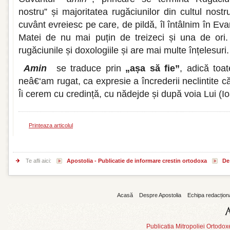
nostru” și majoritatea rugăciunilor din cultul nost
cuvânt evreiesc pe care, de pildă, îl întâlnim în Ev
Matei de nu mai puțin de treizeci și una de ori.
rugăciunile și doxologiile și are mai multe înțelesuri.
Amin
se traduce prin
„așa să fie”
, adică to
neâ€‘am rugat, ca expresie a încrederii neclintite
Îi cerem cu credință, cu nădejde și după voia Lui (I
Printeaza articolul
Te afli aici:
Apostolia - Publicatie de informare crestin ortodoxa
De 
Acasă
Despre Apostolia
Echipa redacțion
Publicatia Mitropoliei Ortodo