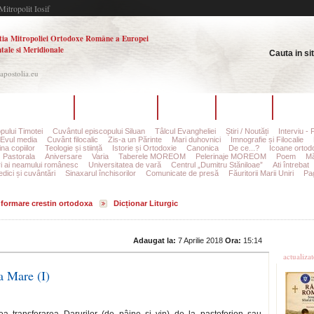
Mitropolit Iosif
tia Mitropoliei Ortodoxe Române a Europei
tale si Meridionale
Cauta in si
.apostolia.eu
hipa redacțională
Ultimul număr
Arhiva
Autori
Contac
pului Timotei
Cuvântul episcopului Siluan
Tâlcul Evangheliei
Știri / Noutăți
Interviu - 
Evul media
Cuvânt filocalic
Zis-a un Părinte
Mari duhovnici
Imnografie și Filocalie
na copiilor
Teologie și stiință
Istorie și Ortodoxie
Canonica
De ce...?
Icoane ortod
Pastorala
Aniversare
Varia
Taberele MOREOM
Pelerinaje MOREOM
Poem
Mă
ri ai neamului românesc
Universitatea de vară
Centrul „Dumitru Stăniloae”
Ati întrebat
edici și cuvântări
Sinaxarul închisorilor
Comunicate de presă
Făuritorii Marii Uniri
Pag
informare crestin ortodoxa
Dicționar Liturgic
Ultime
Adaugat la:
7 Aprilie 2018
Ora:
15:14
actualiza
a Mare (I)