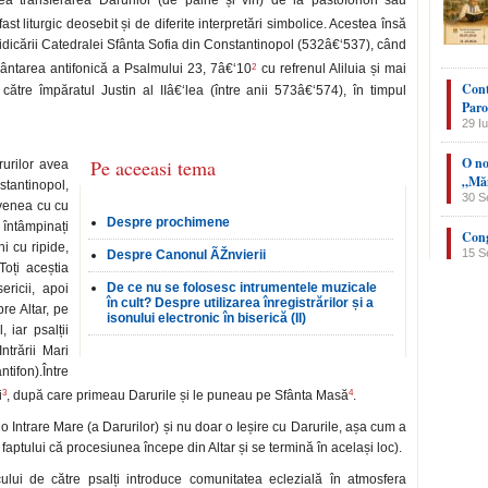
lea transferarea Darurilor (de pâine și vin) de la pastoforion sau
fast liturgic deosebit și de diferite interpretări simbolice. Acestea însă
idicării Catedralei Sfânta Sofia din Constantinopol (532â€‘537), când
2
 cântarea antifonică a Psalmului 23, 7â€‘10
cu refrenul Aliluia și mai
Cont
ătre împăratul Justin al IIâ€‘lea (între anii 573â€‘574), în timpul
Paro
29 Iu
O no
Pe aceeasi tema
urilor avea
„Măn
tantinopol,
30 S
 venea cu cu
Despre prochimene
 întâmpinați
Cong
i cu ripide,
15 S
Despre Canonul ÃŽnvierii
Toți aceștia
De ce nu se folosesc intrumentele muzicale
ricii, apoi
în cult? Despre utilizarea înregistrărilor și a
re Altar, pe
isonului electronic în biserică (II)
iar psalții
ntrării Mari
tifon).Între
3
4
i
, după care primeau Darurile și le puneau pe Sfânta Masă
.
 Intrare Mare (a Darurilor) și nu doar o Ieșire cu Darurile, așa cum a
 faptului că procesiunea începe din Altar și se termină în același loc).
ului de către psalți introduce comunitatea eclezială în atmosfera