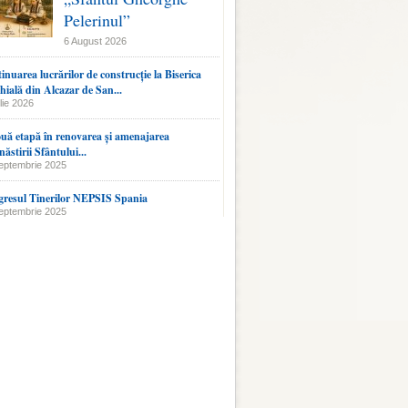
Pelerinul”
6 August 2026
inuarea lucrărilor de construcție la Biserica
hială din Alcazar de San...
lie 2026
uă etapă în renovarea și amenajarea
ăstirii Sfântului...
eptembrie 2025
resul Tinerilor NEPSIS Spania
eptembrie 2025