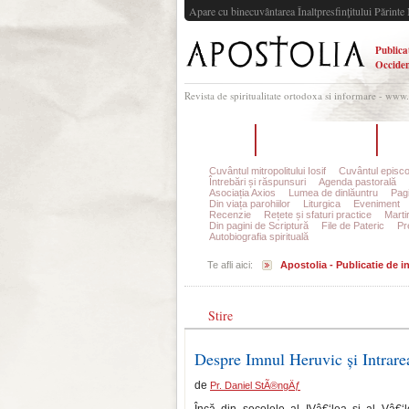
Apare cu binecuvântarea Înaltpresfinţitului Părinte 
Publica
Occiden
Revista de spiritualitate ortodoxa si informare - www
Acasă
Despre Apostolia
Ec
Cuvântul mitropolitului Iosif
Cuvântul episco
Întrebări și răspunsuri
Agenda pastorală
Asociația Axios
Lumea de dinlăuntru
Pagi
Din viața parohiilor
Liturgica
Eveniment
Recenzie
Rețete și sfaturi practice
Marti
Din pagini de Scriptură
File de Pateric
Pr
Autobiografia spirituală
Te afli aici:
Apostolia - Publicatie de 
Stire
Despre Imnul Heruvic și Intrare
de
Pr. Daniel StÃ®ngÄƒ