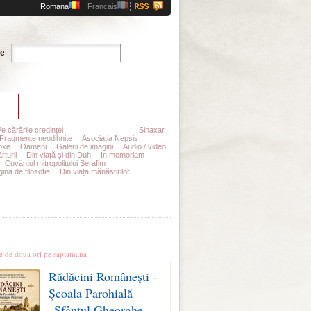
Romana
Francais
Cauta
te
t
Abonamente
Pe cărările credinței
Dicționar Liturgic
Sinaxar
Fragmente neodihnite
Asociația Nepsis
oxe
Oameni
Galerii de imagini
Audio / video
rturii
Din viață și din Duh
In memoriam
Cuvântul mitropolitului Serafim
ina de filosofie
Din viața mănăstirilor
le stiri
te de doua ori pe saptamana
Rădăcini Românești -
Școala Parohială
„Sfântul Gheorghe