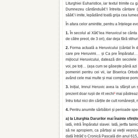
Liturghiei Euharistice, iar textul trimite cu
Dumnezeu cântânduâ€‘I întreita cântare (S
săâ€‘i imite, lepădând toată grija cea lumeas
În afara celor amintite, pentru a înțelege evo
1.
În secolul al Xâ€‘lea Heruvicul se cânta d
de către preot, de 3 ori), dar deja fără stihu
2.
Forma actuală a Heruvicului (cântat în 
care pre Heruvimi… și Ca pre Împăratul…, u
mijlocul Heruvicului, datează din secolele 
voi, pe toți… (așa cum se găsește până azi 
pomeniri pentru cei vii, iar Biserica Ort
având cele mai multe și mai complexe pomeni
3.
Inițial, Imnul Heruvic avea la sfârșit un
6
prezent doar rușii de rit vechi
mai păstreaz
întru totul nici din cărțile de cult românești
4.
Pentru anumite sărbători și perioade speci
a) la Liturghia Darurilor mai
înainte sfin
ț
it
iată, intră Împăratul slavei. Iată, jertfa ta
să ne apropiem, ca părtași ai vieții veșnice
dată întrâ€‘o Cronică Pascală din anul 615,