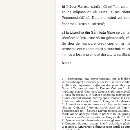
b) în
Joia Mare
se cântă: „Cinei Tale celei
spune vrăjmașilor Tăi Taina Ta, nici sărut
Pomeneșteâ€‘mă, Doamne, când vei veni înt
8
împăratul Justin al IIâ€‘lea
;
c) la Liturghia din Sâmbăta Mare
se cântă:
pământesc întru sine să nu gândească, căc
Se dea de mâncare credincioșilor; și mer
heruvimii cei cu ochi mulți și serafimii cei 
imn ce a fost împrumutat din Liturghia Sfântu
Note:
1
. Pastoforionul sau skevofylakionul era o încăpe
Constantinopol) a bisericii și era locul în care cred
2
. „Ridicați, căpetenii, porțile voastre și vă ridicaț
Domnul Cel tare și puternic, Domnul Cel tare în război
Împăratul slavei. Cine este acesta Împăratul slavei
3
. Abia în secolul al XIVâ€‘lea spălarea mâinilor 
numai ierarhul rămâne săâ€‘și spele mâinile la Heru
4
. Ieromonah Petru Pruteanu, Liturghia Ortodoxă – I
5
. Pomenirea aceasta venea ca răspuns la cererea c
Nicolae Cabasila îndemna credincioșii să îngenu
pomenească (cf. Tâlcuirea Dumnezeieștii Liturghii, 
rânduială se găsește până în prezent în Liturghia 
6
. Cei care sâ€‘au opus reformei liturgice din 1660.
7
. Spre exemplu, Heruvicele care se găsesc în Litu
8
. Despre utilizarea acestui imn în Joia Mare găsim
O istorie a Liturghiei Sfântului Ioan Gură de Au
2012, p. 137).