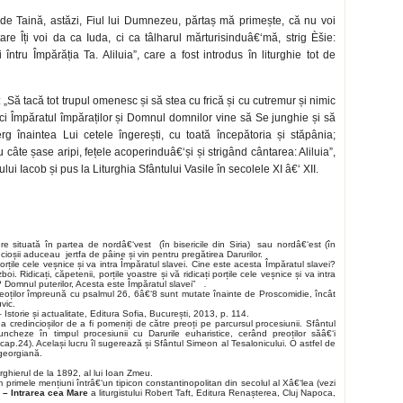
 de Taină, astăzi, Fiul lui Dumnezeu, părtaș mă primește, că nu voi
are Îți voi da ca Iuda, ci ca tâlharul mărturisinduâ€‘mă, strig Èšie:
ru Împărăția Ta. Aliluia”, care a fost introdus în liturghie tot de
 „Să tacă tot trupul omenesc și să stea cu frică și cu cutremur și nimic
i Împăratul împăraților și Domnul domnilor vine să Se junghie și să
g înaintea Lui cetele îngerești, cu toată începătoria și stăpânia;
cu câte șase aripi, fețele acoperinduâ€‘și și strigând cântarea: Aliluia”,
lui Iacob și pus la Liturghia Sfântului Vasile în secolele XI â€‘ XII.
re situată în partea de nordâ€‘vest (în bisericile din Siria) sau nordâ€‘est (în
incioșii aduceau jertfa de pâine și vin pentru pregătirea Darurilor.
i porțile cele veșnice și va intra Împăratul slavei. Cine este acesta Împăratul slavei?
. Ridicați, căpetenii, porțile voastre și vă ridicați porțile cele veșnice și va intra
? Domnul puterilor, Acesta este Împăratul slavei”
.
preoților împreună cu psalmul 26, 6â€‘8 sunt mutate înainte de Proscomidie, încât
vic.
storie și actualitate, Editura Sofia, București, 2013, p. 114.
redincioșilor de a fi pomeniți de către preoți pe parcursul procesiunii. Sfântul
ncheze în timpul procesiunii cu Darurile euharistice, cerând preoților săâ€‘i
cap.24). Același lucru îl sugerează și Sfântul Simeon al Tesalonicului. O astfel de
georgiană.
rghierul de la 1892, al lui Ioan Zmeu.
 primele mențiuni întrâ€‘un tipicon constantinopolitan din secolul al Xâ€‘lea (vezi
r – Intrarea cea Mare
a liturgistului Robert Taft, Editura Renașterea, Cluj Napoca,