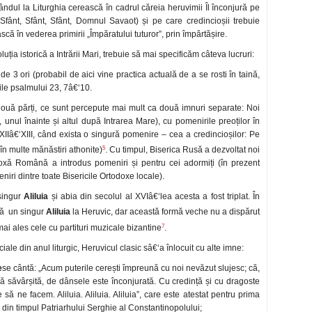
 gândul la Liturghia cerească în cadrul căreia heruvimii Îl înconjură pe
fânt, Sfânt, Sfânt, Domnul Savaot) și pe care credincioșii trebuie
că în vederea primirii „Împăratului tuturor”, prin împărtășire.
luția istorică a Intrării Mari, trebuie să mai specificăm câteva lucruri:
e 3 ori (probabil de aici vine practica actuală de a se rosti în taină,
rile psalmului 23, 7â€‘10.
două părți, ce sunt percepute mai mult ca două imnuri separate: Noi
nul înainte și altul după Intrarea Mare), cu pomenirile preoților în
XIIâ€‘XIII, când exista o singură pomenire – cea a credincioșilor: Pe
5
în multe mănăstiri athonite)
. Cu timpul, Biserica Rusă a dezvoltat noi
odoxă Română a introdus pomeniri și pentru cei adormiți (în prezent
ri dintre toate Bisericile Ortodoxe locale).
 singur
Aliluia
și abia din secolul al XVIâ€‘lea acesta a fost triplat. În
ă un singur
Aliluia
la Heruvic, dar această formă veche nu a dispărut
7
, mai ales cele cu partituri muzicale bizantine
.
ale din anul liturgic, Heruvicul clasic sâ€‘a înlocuit cu alte imne:
e
se cântă: „Acum puterile cerești împreună cu noi nevăzut slujesc; că,
inică săvârșită, de dânsele este înconjurată. Cu credință și cu dragoste
 să ne facem. Aliluia. Aliluia. Aliluia”, care este atestat pentru prima
 din timpul Patriarhului Serghie al Constantinopolului;