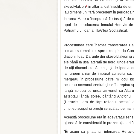
Încă din secolele al IVâ€‘lea și al Vâ€‘
1
skevofylakion
în altar a fost însoțită de un 
iau dimensiuni fără precedent în perioada r
Intrarea Mare a început să fie însoțită de
apoi de introducerea imnului Heruvic de c
Patriarhului Ioan al IIIâ€‘lea Scolasticul.
Procesiunea care însoțea transferarea Dar
o mare solemnitate: spre exemplu, la Cons
diaconii luau Darurile din skevofylakion și
ele până la ușa laterală de nord, unde erau
de alți diaconi cu cădelnițe și de ipodiacon
iar uneori chiar de împărat cu suita sa. 
mergeau în procesiune către mijlocul bise
ocoleau amvonul central și se îndreptau sp
lângă soleea ce unea amvonul cu Altarul, 
așteptau lângă solee, cântând Antifonul I
(Heruvicul era de fapt refrenul acestui an
timp, episcopul și preoții se sp
ă
lau pe mâin
Această procesiune era în adevăratul sens o
ajuns să fie considerată în prezent (datorită
È˜
i acum ca și atunci, intonarea Heruvic