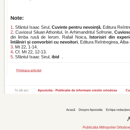
Note:
1
. Sfântul Isaac Sirul,
Cuvinte pentru nevoință
, Editura Reîntr
2
. Cuviosul Siluan Athonitul, în Arhimandritul Sofronie,
Cuviosu
din limba rusă de Ierom. Rafail Noica,
Istorisiri din exper
întâlniri și convorbiri cu nevoitori
, Editura Reîntregirea, Alba
3
. Mt 22, 1-14.
4
. Cf. Mt 22, 12-13.
5
. Sfântul Isaac Sirul,
ibid
.
Printeaza articolul
Te afli aici:
Apostolia - Publicatie de informare crestin ortodoxa
Cu
Acasă
Despre Apostolia
Echipa redacțion
Publicatia Mitropoliei Ortodo