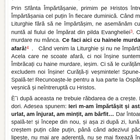
Prin Sfânta Împărtășanie, primim pe Hristos într
Împărtășania cel puțin în fiecare duminică. Când
Liturghie fără să ne împărtășim, ne asemănăm cu c
nuntă al fiului de împărat din pilda Evangheliei
. 
3
murdare nu mânca.
Ce faci aici cu hainele murdar
afară!
.
Când venim la Liturghie și nu ne împăr
4
Acela care ne scoate afară, ci noi înșine sunte
Îmbrăcați cu haine murdare, ieșim. Ci să le curățăm
excludem noi înșine! Curăță-ți veșmintele! Spune-ț
Spală-te! Recunoaște-le pentru a lua parte la Ospă
veșnică și neîntreruptă cu Hristos.
È˜i după aceasta ne trebuie răbdarea de a crește
dori. Adesea spunem:
Ieri m-am împărtășit și as
urlat, am înjurat, am mințit, am bârfit…
Dar întoar
spală-te! și începe din nou, și așa zi după zi, lu
creștem puțin câte puțin, până când adezivul păc
lipește, nu mai are aderență, nu se mai fixează în