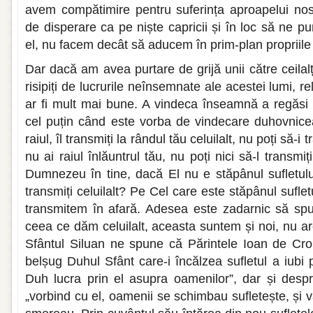
avem compătimire pentru suferința aproapelui nost
de disperare ca pe niște capricii și în loc să ne 
el, nu facem decât să aducem în prim-plan propriil
Dar dacă am avea purtare de grijă unii către ceilalț
risipiți de lucrurile neînsemnate ale acestei lumi, rela
ar fi mult mai bune. A vindeca înseamnă a regăsi s
cel puțin când este vorba de vindecare duhovnicea
raiul, îl transmiți la rândul tău celuilalt, nu poți să-i
nu ai raiul înlăuntrul tău, nu poți nici să-l transmiț
Dumnezeu în tine, dacă El nu e stăpânul sufletulu
transmiți celuilalt? Pe Cel care este stăpânul sufletu
transmitem în afară. Adesea este zadarnic să spu
ceea ce dăm celuilalt, aceasta suntem și noi, nu are
Sfântul Siluan ne spune că Părintele Ioan de Cro
belșug Duhul Sfânt care-i încălzea sufletul a iubi
Duh lucra prin el asupra oamenilor”, dar și despr
„vorbind cu el, oamenii se schimbau sufletește, și v