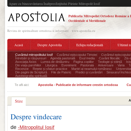
Apare cu binecuvântarea Înaltpresfinţitului Părinte Mitropolit Iosif
Publicatia Mitropoliei Ortodoxe Române a 
Occidentale si Meridionale
Revista de spiritualitate ortodoxa si informare - www.apostolia.eu
Acasă
Despre Apostolia
Echipa redacțională
Ultimul 
Cuvântul mitropolitului Iosif
Cuvântul episcopului Timotei
Cuvântul episcopului
Întrebări și răspunsuri
Agenda pastorală
Evul media
Cuvânt filocalic
Zis-
Asociația Axios
Lumea de dinlăuntru
Pagina copiilor
Teologie și stiință
Ist
Din viața parohiilor
Liturgica
Eveniment
Pastorala
Aniversare
Varia
T
Recenzie
Rețete și sfaturi practice
Martiri ai neamului românesc
Universita
Din pagini de Scriptură
File de Pateric
Predici și cuvântări
Sinaxarul închisor
Autobiografia spirituală
Te afli aici:
Apostolia - Publicatie de informare crestin ortodoxa
Cu
Stire
A
Despre vindecare
de
-Mitropolitul Iosif