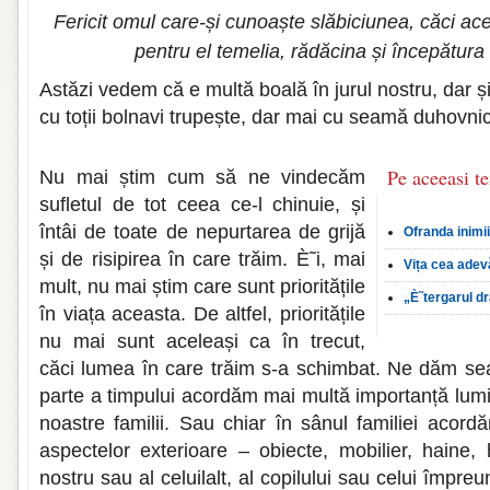
Fericit omul care-și cunoaște slăbiciunea, căci a
pentru el temelia, rădăcina și începătura 
Astăzi vedem că e multă boală în jurul nostru, dar 
cu toții bolnavi trupește, dar mai cu seamă duhovni
Pe aceeasi t
Nu mai știm cum să ne vindecăm
sufletul de tot ceea ce-l chinuie, și
întâi de toate de nepurtarea de grijă
Ofranda inimi
și de risipirea în care trăim. È˜i, mai
Vița cea adev
mult, nu mai știm care sunt prioritățile
„È˜tergarul d
în viața aceasta. De altfel, prioritățile
nu mai sunt aceleași ca în trecut,
căci lumea în care trăim s-a schimbat. Ne dăm s
parte a timpului acordăm mai multă importanță lumii
noastre familii. Sau chiar în sânul familiei acor
aspectelor exterioare – obiecte, mobilier, haine, 
nostru sau al celuilalt, al copilului sau celui împr