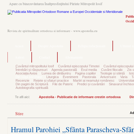
Apare cu binecuvântarea Înaltpresfinţitului Părinte Mitropolit Iosif
Publi
Occid
Revista de spiritualitate ortodoxa si informare - www.apostolia.eu
Acasă
Despre Apostolia
Echipa redacțională
Ultimul 
Autori
Contact
Abonamente
Cuvântul mitropolitului Iosif
Cuvântul episcopului Timotei
Cuvântul episcopului
Întrebări și răspunsuri
Agenda pastorală
Evul media
Cuvânt filocalic
Zis-
Asociația Axios
Lumea de dinlăuntru
Pagina copiilor
Teologie și stiință
Ist
Din viața parohiilor
Liturgica
Eveniment
Pastorala
Aniversare
Varia
T
Recenzie
Rețete și sfaturi practice
Martiri ai neamului românesc
Universita
Din pagini de Scriptură
File de Pateric
Predici și cuvântări
Sinaxarul închisor
Autobiografia spirituală
Te afli aici:
Apostolia - Publicatie de informare crestin ortodoxa
Din
Stire
Ad
Hramul Parohiei „Sfânta Parascheva-Sfâ