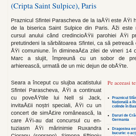
(Cripta Saint Sulpice), Paris
Praznicul Sfintei Parascheva de la IaÅŸi este ÅŸi h
de la bi­serica Saint Sulpice din Paris. Åži este 
cursul anului când credincioÅŸii parohiei ÅŸi p
pretutindeni la sărbătoa­rea Sfintei, ca să petreacă
ÅŸi comuniune. În dimineaÅ£a zilei de vineri 14 o
Marc a slujit, împreună cu un sobor de preoÅ
arhierească, urmată de un mic dejun de obÅŸte.
Pe aceeasi t
Seara a început cu slujba acatistului
Sfintei Parascheva, ÅŸi a continuat
cu poveÅŸtile lui Nell si Jack,
Praznicul Sfân
Națională a R
invitaÅ£ii noștri speciali, ÅŸi cu un
colinde în Bas
concert de simÅ£ire românească, la
Daruri de Crăc
care ÅŸi-au dat concursul cu en­
Germania
tuziasm ÅŸi mărinimie Ruxandra
Dragostea est
bucurie: o ac
Cioranu (soprano), Simona Eftinoiu