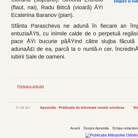
singure și vul
(flaut, nai), Radu Bitică (vioară) ÅŸi
Ecaterina Baranov (pian).
Sfânta Parascheva ne adună în fiecare an îm
entuziaÅŸti, cu inimile calde de o perpetuă regăs
pace ÅŸi bucurie păÅŸind către slujba făcută d
adunaÅ£i de ea, parcă la o nuntă-n cer, încredin
iubirii Sale de oameni.
Printeaza articolul
Te afli aici:
Apostolia - Publicatie de informare crestin ortodoxa
Din
Acasă
Despre Apostolia
Echipa redacțion