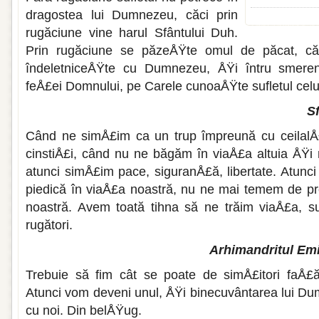
dragostea lui Dumnezeu, căci prin
rugăciune vine harul Sfântului Duh.
Prin rugăciune se păzeÅŸte omul de păcat, că
îndeletniceÅŸte cu Dumnezeu, ÅŸi întru smereni
feÅ£ei Domnului, pe Carele cunoaÅŸte sufletul celu
Sf
Când ne simÅ£im ca un trup împreună cu ceilalÅ£i
cinstiÅ£i, când nu ne bă­găm în viaÅ£a altuia ÅŸi n
atunci simÅ£im pace, siguranÅ£ă, libertate. Atunci
piedică în viaÅ£a noastră, nu ne mai temem de pre
noastră. Avem toată tihna să ne trăim viaÅ£a, su
rugători.
Arhimandritul Emi
Trebuie să fim cât se poate de simÅ£itori faÅ£ă 
Atunci vom deveni unul, ÅŸi binecuvântarea lui Dum
cu noi. Din belÅŸug.