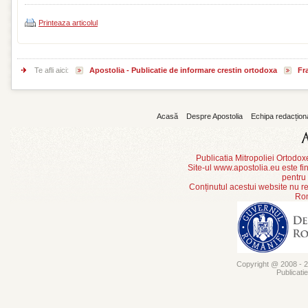
Printeaza articolul
Te afli aici:
Apostolia - Publicatie de informare crestin ortodoxa
Fr
Acasă
Despre Apostolia
Echipa redacțion
Publicatia Mitropoliei Ortodo
Site-ul www.apostolia.eu este
pentru
Conținutul acestui website nu re
Rom
Copyright @ 2008 - 20
Publicati