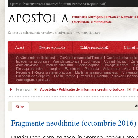
Apare cu binecuvântarea Înaltpresfinţitului Părinte Mitropolit Iosif
Publicatia Mitropoliei Ortodoxe Române a 
Occidentale si Meridionale
Revista de spiritualitate ortodoxa si informare - www.apostolia.eu
Acasă
Despre Apostolia
Echipa redacțională
Ultimul 
Cuvântul mitropolitului Iosif
Cuvântul episcopului Timotei
Cuvântul episcopului
Întrebări și răspunsuri
Agenda pastorală
Evul media
Cuvânt filocalic
Zis-
Asociația Axios
Lumea de dinlăuntru
Pagina copiilor
Teologie și stiință
Ist
Din viața parohiilor
Liturgica
Eveniment
Pastorala
Aniversare
Varia
T
Recenzie
Rețete și sfaturi practice
Martiri ai neamului românesc
Universita
Din pagini de Scriptură
File de Pateric
Predici și cuvântări
Sinaxarul închisor
Autobiografia spirituală
Te afli aici:
Apostolia - Publicatie de informare crestin ortodoxa
Fr
Stire
A
Fragmente neodihnite (octombrie 2016)
Rugăciunea care se face în vremea nopÅ£ii are 