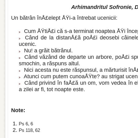
Arhimandritul Sofronie, 
Un bătrân înÅ£elept ÅŸi-a întrebat ucenicii:
Cum ÅŸtiÅ£i că s-a terminat noaptea ÅŸi în­ce
Când de la distanÅ£ă poÅ£i deosebi câine­l
ucenic.
Nu! a grăit bătrânul.
Când văzând de departe un arbore, poÅ£i spun
smochin, a răspuns altul.
Nici acesta nu este răspunsul, a mărtu­risit înÅ
Atunci cum putem cunoaÅŸte? au strigat ucenic
Când privind în faÅ£ă un om, vom vedea în el u
a zilei ar fi, tot noapte este.
Note:
Ps 6, 6
Ps 118, 62