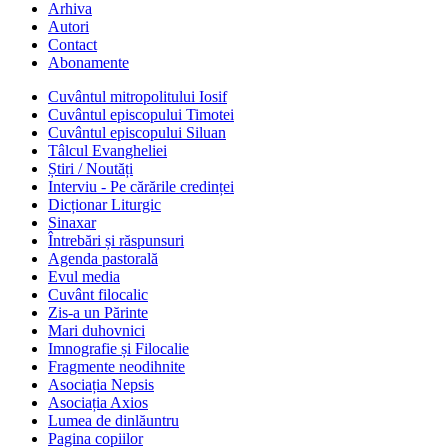
Arhiva
Autori
Contact
Abonamente
Cuvântul mitropolitului Iosif
Cuvântul episcopului Timotei
Cuvântul episcopului Siluan
Tâlcul Evangheliei
Știri / Noutăți
Interviu - Pe cărările credinței
Dicționar Liturgic
Sinaxar
Întrebări și răspunsuri
Agenda pastorală
Evul media
Cuvânt filocalic
Zis-a un Părinte
Mari duhovnici
Imnografie și Filocalie
Fragmente neodihnite
Asociația Nepsis
Asociația Axios
Lumea de dinlăuntru
Pagina copiilor