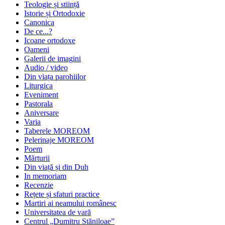
Teologie și stiință
Istorie și Ortodoxie
Canonica
De ce...?
Icoane ortodoxe
Oameni
Galerii de imagini
Audio / video
Din viața parohiilor
Liturgica
Eveniment
Pastorala
Aniversare
Varia
Taberele MOREOM
Pelerinaje MOREOM
Poem
Mărturii
Din viață și din Duh
In memoriam
Recenzie
Rețete și sfaturi practice
Martiri ai neamului românesc
Universitatea de vară
Centrul „Dumitru Stăniloae”