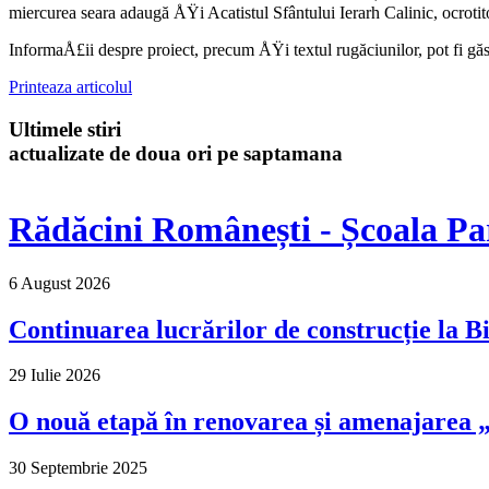
miercurea seara adaugă ÅŸi Acatistul Sfântului Ierarh Calinic, ocrotit
InformaÅ£ii despre proiect, precum ÅŸi tex­tul rugăciunilor, pot fi găs
Printeaza articolul
Ultimele stiri
actualizate de doua ori pe saptamana
Rădăcini Românești - Școala Pa
6 August 2026
Continuarea lucrărilor de construcție la Bi
29 Iulie 2026
O nouă etapă în renovarea și amenajarea „M
30 Septembrie 2025