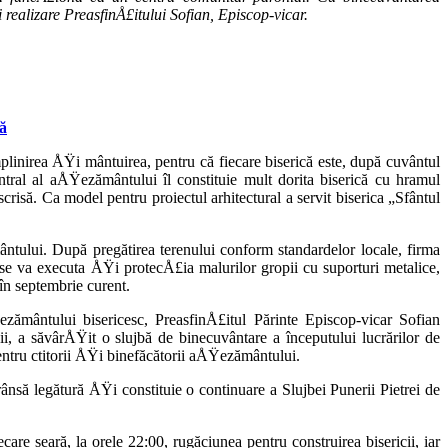
re­alizare PreasfinÅ£itului Sofian, Episcop-vicar.
nă
inirea ÅŸi mântuirea, pentru că fiecare biseri­că este, după cuvântul
ntral al aÅŸezământului îl constituie mult dorita biserică cu hramul
isă. Ca model pentru proiectul arhitec­tural a servit biserica „Sfântul
ntului. După pregătirea terenului conform standardelor locale, firma
se va executa ÅŸi pro­tecÅ£ia malurilor gropii cu suporturi metalice,
 în septembrie curent.
zământului bisericesc, PreasfinÅ£itul Părinte Episcop-vicar Sofian
 a săvârÅŸit o slujbă de binecuvântare a începutului lucrărilor de
ntru ctitorii ÅŸi bi­nefăcătorii aÅŸezământului.
trânsă legătură ÅŸi constituie o continuare a Slujbei Punerii Pietrei de
are seară, la orele 22:00, rugăciunea pentru construirea bisericii, iar