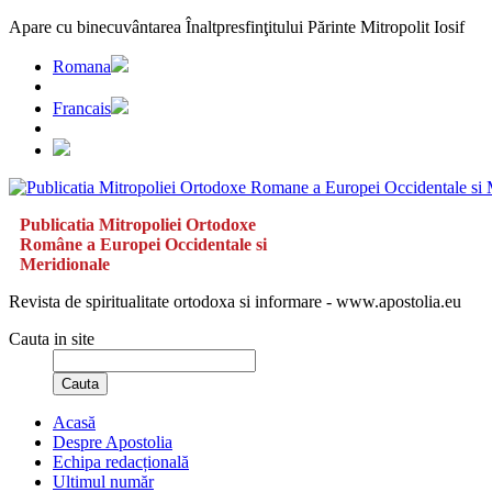
Apare cu binecuvântarea Înaltpresfinţitului Părinte Mitropolit Iosif
Romana
Francais
Publicatia Mitropoliei Ortodoxe
Române a Europei Occidentale si
Meridionale
Revista de spiritualitate ortodoxa si informare - www.apostolia.eu
Cauta in site
Cauta
Acasă
Despre Apostolia
Echipa redacțională
Ultimul număr