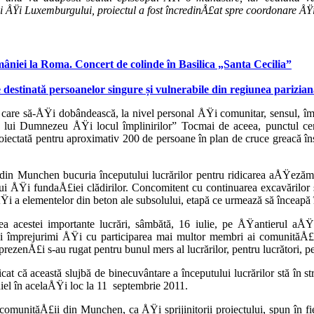
i ÅŸi Luxemburgului, proiectul a fost încredinÅ£at spre coordonare ÅŸi 
âniei la Roma. Concert de colinde în Basilica „Santa Cecilia”
 destinată persoanelor singure și vulnerabile din regiunea parizia
are să-ÅŸi dobândească, la nivel personal ÅŸi comunitar, sensul, împl
asa lui Dumnezeu ÅŸi locul împlinirilor” Tocmai de aceea, punctul ce
iectată pentru aproxima­tiv 200 de persoane în plan de cruce greacă înscr
in Munchen bucuria începutului lucrărilor pentru ridicarea aÅŸeză­mâ
ului ÅŸi fundaÅ£iei clădirilor. Concomitent cu continuarea excavărilor 
ÅŸi a elementelor din be­ton ale subsolului, etapă ce urmează să încea­pă
 acestei impor­tante lucrări, sâmbătă, 16 iulie, pe ÅŸantierul aÅŸe
mprejurimi ÅŸi cu participarea mai multor membri ai comu­nităÅ£ii,
enÅ£i s-au rugat pentru bunul mers al lucrărilor, pentru lu­crători, pe
at că această slujbă de binecuvântare a începutului lucră­rilor stă în s
niel în acelaÅŸi loc la 11 septembrie 2011.
omunităÅ£ii din Munchen, ca ÅŸi sprijinitorii proiectului, spun în fiec