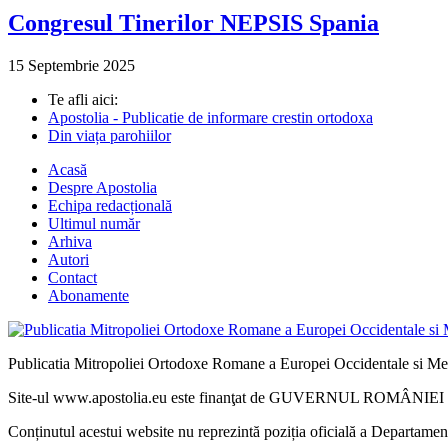
Congresul Tinerilor NEPSIS Spania
15 Septembrie 2025
Te afli aici:
Apostolia - Publicatie de informare crestin ortodoxa
Din viața parohiilor
Acasă
Despre Apostolia
Echipa redacțională
Ultimul număr
Arhiva
Autori
Contact
Abonamente
Publicatia Mitropoliei Ortodoxe Romane a Europei Occidentale si Me
Site-ul www.apostolia.eu este finanţat de GUVERNUL ROMÂNIEI - 
Conținutul acestui website nu reprezintă poziția oficială a Departame