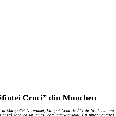
Sfintei Cruci” din Munchen
 al Mitropoliei Germaniei, Europei Centrale ÅŸi de Nord, care va
 va funcÅ£iona ca un centru comunitar-parohial. Cu binecuvântarea