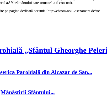
orul aÅŸezământului care ur­mează a fi construit.
ite pe pagina de­dicată acestuia: http://cbrom-noul-asezamant.de/ro/.
rohială „Sfântul Gheorghe Peler
serica Parohială din Alcazar de San...
ănăstirii Sfântului...