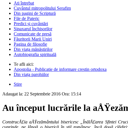
Ati întrebat
Cuvântul mitropolitului Serafim
Din pagini de Scriptură
File de Pateric
Predici și cuvântări
Sinaxarul închisorilor
Comunicate de presă
Făuritorii Marii Uniri
Pagina de filosofie
Din viața mănăstirilor
Autobiografia spirituală
Te afli aici:
Apostolia - Publicatie de informare crestin ortodoxa
Din viața parohiilor
Stire
Adaugat la:
22 Septembrie 2016
Ora:
15:14
Au început lucrările la aÅŸeză
ConstrucÅ£ia aÅŸezământului bisericesc „ÎnălÅ£area Sfintei Cruc
cuprinde, pe lângă o biserică în stil românesc, încă două clădir