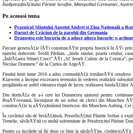
ÎnaltpreasfinÅ£itului Părinte Serafim, Mitropolitul Germaniei, Austrie
Pe aceeasi tema
Praznicul Sfântului Apostol Andrei și Ziua Națională a Rom
Daruri de Crăciun de la parohii din Germania
Dragostea este bucuria de a aduce altora bucurie: o acțiune
Fiecare generaÅ£ie îÅŸi construieÅŸte propria biserică în ÅŸi prin c
marelui duhovnic Teofil Părăian, „tinda raiului, poarta ceru­lui, c
„ÎnălÅ£area Sfintei Cruci” ÅŸi „Sf. Ierarh Calinic de la Cernica”, pro
Nicolae Dom­nesc” de la Curtea de ArgeÅŸ.
Finalul lunii iunie 2016 a adus comunită­Å£ii româneÅŸti ortodoxe d
Klarwein a început excavarea terenului în vederea realizării sub­sol
pregătindu-se astfel viitoarea etapă de lucru: realizarea fundaÅ£iilor 
Din dorinÅ£a de a-i cere lui Dumnezeu ajutorul pentru continuarea
BraÅŸoveanul, înconjurat de un sobor de clerici din Munchen ÅŸi î
construcÅ£ie la aÅŸezământul bisericesc din Munchen-Aubing. Cei pre­z
În cuvântul său de învă­Å£ătură, PreasfinÅ£itul Părinte Sofian a explic
Temelie, săvârÅŸită cu multă solemnitate de Preafericitul Părinte Da
Pentru ca lucrările să fie duse cu bine la săvârÅŸire, credincioÅŸii c