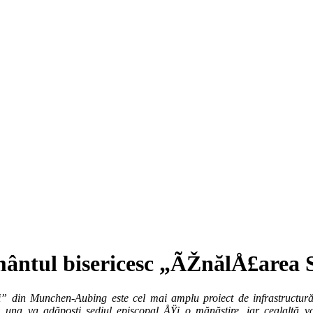
mântul bisericesc „ÃŽnălÅ£area 
i” din Munchen-Aubing este cel mai amplu proiect de infrastructură
i: una va adăposti sediul episcopal ÅŸi o mănăstire, iar cealaltă