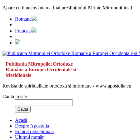
Apare cu binecuvântarea Înaltpresfinţitului Părinte Mitropolit Iosif
Romana
Francais
Publicatia Mitropoliei Ortodoxe
Române a Europei Occidentale si
Meridionale
Revista de spiritualitate ortodoxa si informare - www.apostolia.eu
Cauta in site
Cauta
Acasă
Despre Apostolia
Echipa redacțională
Ultimul număr