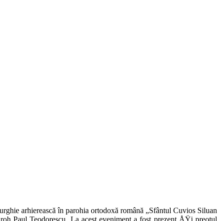
turghie arhierească în parohia ortodoxă română „Sfântul Cuvios Siluan
aroh Paul Teodorescu. La acest eveniment a fost prezent ÅŸi preotul