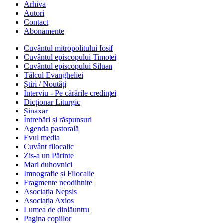
Arhiva
Autori
Contact
Abonamente
Cuvântul mitropolitului Iosif
Cuvântul episcopului Timotei
Cuvântul episcopului Siluan
Tâlcul Evangheliei
Știri / Noutăți
Interviu - Pe cărările credinței
Dicționar Liturgic
Sinaxar
Întrebări și răspunsuri
Agenda pastorală
Evul media
Cuvânt filocalic
Zis-a un Părinte
Mari duhovnici
Imnografie și Filocalie
Fragmente neodihnite
Asociația Nepsis
Asociația Axios
Lumea de dinlăuntru
Pagina copiilor