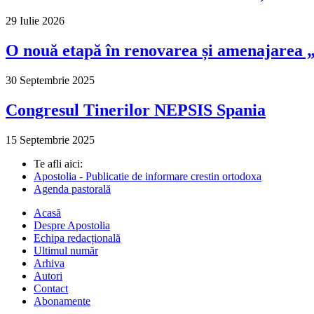
29 Iulie 2026
O nouă etapă în renovarea și amenajarea „M
30 Septembrie 2025
Congresul Tinerilor NEPSIS Spania
15 Septembrie 2025
Te afli aici:
Apostolia - Publicatie de informare crestin ortodoxa
Agenda pastorală
Acasă
Despre Apostolia
Echipa redacțională
Ultimul număr
Arhiva
Autori
Contact
Abonamente