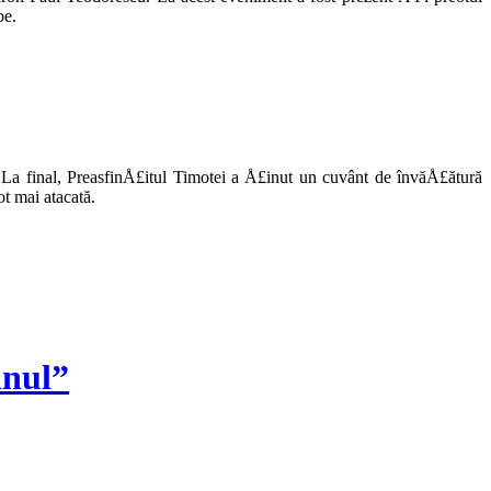
be.
u. La final, PreasfinÅ£itul Timotei a Å£inut un cuvânt de învăÅ£ătură
t mai atacată.
inul”