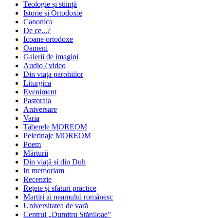
Teologie și stiință
Istorie și Ortodoxie
Canonica
De ce...?
Icoane ortodoxe
Oameni
Galerii de imagini
Audio / video
Din viața parohiilor
Liturgica
Eveniment
Pastorala
Aniversare
Varia
Taberele MOREOM
Pelerinaje MOREOM
Poem
Mărturii
Din viață și din Duh
In memoriam
Recenzie
Rețete și sfaturi practice
Martiri ai neamului românesc
Universitatea de vară
Centrul „Dumitru Stăniloae”