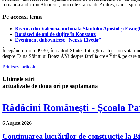
romano-catolic din Alcorcon, Inocente Garcia de Andres, care a sprijin
Pe aceeasi tema
Biserica din Valencia, închinată Sfântului Apostol și Evanghe
Douăzeci de ani de slujire în Konstanz
Eveniment duhovnicesc „Nepsis Elveția”
Începând cu ora 09:30, în cadrul Sfintei Liturghii a fost botezată m
despre Taina Sfântului Botez ÅŸi despre familia creÅŸtină, pe care tre
Printeaza articolul
Ultimele stiri
actualizate de doua ori pe saptamana
Rădăcini Românești - Școala Pa
6 August 2026
Continuarea lucrărilor de construcție la Bi