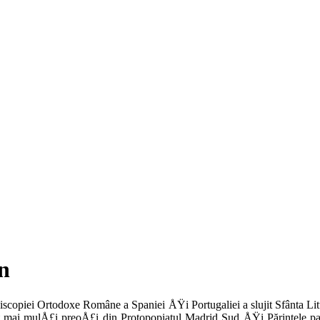
n
piscopiei Or­todoxe Române a Spaniei ÅŸi Portugaliei a slujit Sfânta Li
ujit mai mulÅ£i preoÅ£i din Protopopiatul Madrid Sud ÅŸi Părintele p