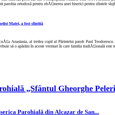
it parohia ortodoxă pentru obÅ£inerea unei biserici pentru sfintele sluj
list Matei, a fost sfințită
icuÅ£a Anastasia, al treilea copil al Părintelui paroh Paul Teodoresc
buie să o apărăm în aceste vremuri în care familia tradiÅ£ională este to
rohială „Sfântul Gheorghe Peler
serica Parohială din Alcazar de San...