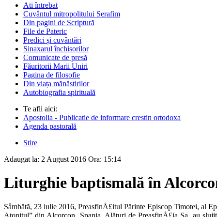
Ati întrebat
Cuvântul mitropolitului Serafim
Din pagini de Scriptură
File de Pateric
Predici și cuvântări
Sinaxarul închisorilor
Comunicate de presă
Făuritorii Marii Uniri
Pagina de filosofie
Din viața mănăstirilor
Autobiografia spirituală
Te afli aici:
Apostolia - Publicatie de informare crestin ortodoxa
Agenda pastorală
Stire
Adaugat la:
2 August 2016
Ora:
15:14
Liturghie baptismală în Alcorco
Sâmbătă, 23 iulie 2016, PreasfinÅ£itul Părinte Episcop Timotei, al E
Atonitul” din Alcorcon, Spa­nia. Alături de PreasfinÅ£ia Sa, au sl