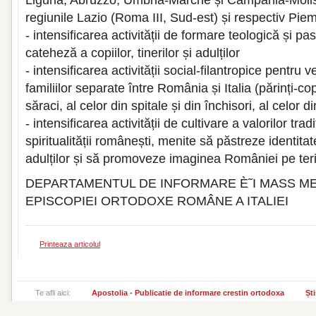
Liguria, Abruzzo, Umbria-Marche și Campania-Molise,
regiunile Lazio (Roma III, Sud-est) și respectiv Piem
- intensificarea activității de formare teologică și pas
cateheză a copiilor, tinerilor și adulților
- intensificarea activității social-filantropice pentru v
familiilor separate între România și Italia (părinți-copii
săraci, al celor din spitale și din închisori, al celor
- intensificarea activității de cultivare a valorilor tradi
spiritualității românești, menite să păstreze identitatea
adulților și să promoveze imaginea României pe terito
DEPARTAMENTUL DE INFORMARE È˜I MASS ME
EPISCOPIEI ORTODOXE ROMÂNE A ITALIEI
Printeaza articolul
Te afli aici:
Apostolia - Publicatie de informare crestin ortodoxa
Ști