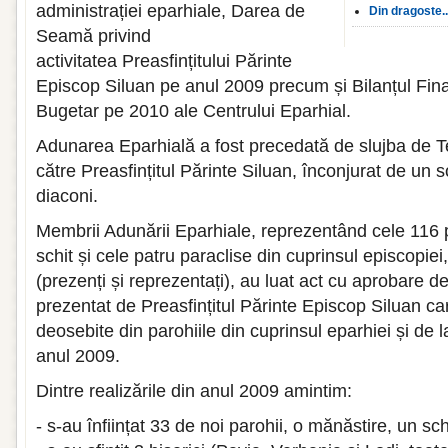
administrației eparhiale, Darea de
Din dragoste..
Seamă privind
activitatea Preasfințitului Părinte
Episcop Siluan pe anul 2009 precum și Bilanțul Fina
Bugetar pe 2010 ale Centrului Eparhial.
Adunarea Eparhială a fost precedată de slujba de 
către Preasfințitul Părinte Siluan, înconjurat de un 
diaconi.
Membrii Adunării Eparhiale, reprezentând cele 116 p
schit și cele patru paraclise din cuprinsul episcopie
(prezenți și reprezentați), au luat act cu aprobare d
prezentat de Preasfințitul Părinte Episcop Siluan car
deosebite din parohiile din cuprinsul eparhiei și de l
anul 2009.
Dintre realizările din anul 2009 amintim:
- s-au înființat 33 de noi parohii, o mănăstire, un sc