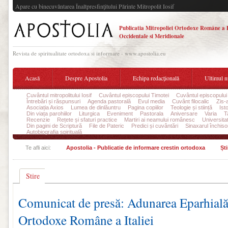
Apare cu binecuvântarea Înaltpresfinţitului Părinte Mitropolit Iosif
Publicatia Mitropoliei Ortodoxe Române a 
Occidentale si Meridionale
Revista de spiritualitate ortodoxa si informare - www.apostolia.eu
Acasă
Despre Apostolia
Echipa redacțională
Ultimul 
Cuvântul mitropolitului Iosif
Cuvântul episcopului Timotei
Cuvântul episcopului
Întrebări și răspunsuri
Agenda pastorală
Evul media
Cuvânt filocalic
Zis-
Asociația Axios
Lumea de dinlăuntru
Pagina copiilor
Teologie și stiință
Ist
Din viața parohiilor
Liturgica
Eveniment
Pastorala
Aniversare
Varia
T
Recenzie
Rețete și sfaturi practice
Martiri ai neamului românesc
Universita
Din pagini de Scriptură
File de Pateric
Predici și cuvântări
Sinaxarul închisor
Autobiografia spirituală
Te afli aici:
Apostolia - Publicatie de informare crestin ortodoxa
Ști
Stire
Comunicat de presă: Adunarea Eparhială
Ortodoxe Române a Italiei