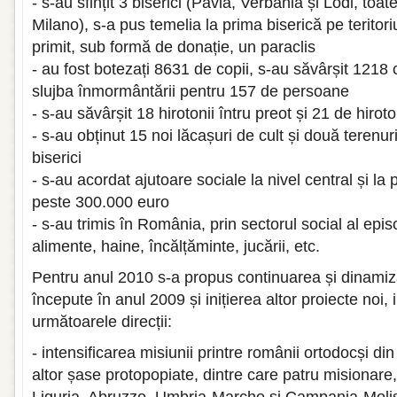
- s-au sfințit 3 biserici (Pavia, Verbania și Lodi, toa
Milano), s-a pus temelia la prima biserică pe teritoriul
primit, sub formă de donație, un paraclis
- au fost botezați 8631 de copii, s-au săvârșit 1218 c
slujba înmormântării pentru 157 de persoane
- s-au săvârșit 18 hirotonii întru preot și 21 de hiroto
- s-au obținut 15 noi lăcașuri de cult și două terenur
biserici
- s-au acordat ajutoare sociale la nivel central și la 
peste 300.000 euro
- s-au trimis în România, prin sectorul social al epis
alimente, haine, încălțăminte, jucării, etc.
Pentru anul 2010 s-a propus continuarea și dinamiz
începute în anul 2009 și inițierea altor proiecte noi,
următoarele direcții:
- intensificarea misiunii printre românii ortodocși din I
altor șase protopopiate, dintre care patru misionare,