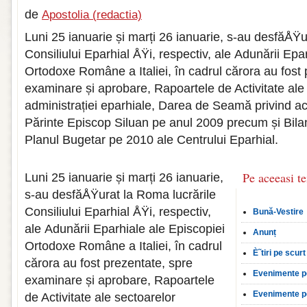
de
Apostolia (redactia)
Luni 25 ianuarie și marți 26 ianuarie, s-au desfăÅŸu
Consiliului Eparhial ÅŸi, respectiv, ale Adunării Epa
Ortodoxe Române a Italiei, în cadrul cărora au fost 
examinare și aprobare, Rapoartele de Activitate ale
administrației eparhiale, Darea de Seamă privind acti
Părinte Episcop Siluan pe anul 2009 precum și Bilan
Planul Bugetar pe 2010 ale Centrului Eparhial.
Pe aceeasi t
Luni 25 ianuarie și marți 26 ianuarie,
s-au desfăÅŸurat la Roma lucrările
Consiliului Eparhial ÅŸi, respectiv,
Bună-Vestire
ale Adunării Eparhiale ale Episcopiei
Anunț
Ortodoxe Române a Italiei, în cadrul
È˜tiri pe scurt
cărora au fost prezentate, spre
Evenimente p
examinare și aprobare, Rapoartele
Evenimente p
de Activitate ale sectoarelor