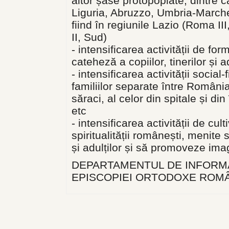
altor șase protopopiate, dintre c
Liguria, Abruzzo, Umbria-March
fiind în regiunile Lazio (Roma II
II, Sud)
- intensificarea activității de fo
cateheză a copiilor, tinerilor și ad
- intensificarea activității social
familiilor separate între România și
săraci, al celor din spitale și di
etc
- intensificarea activității de cult
spiritualității românești, menite s
și adulților și să promoveze imag
DEPARTAMENTUL DE INFORMA
EPISCOPIEI ORTODOXE ROMÂN