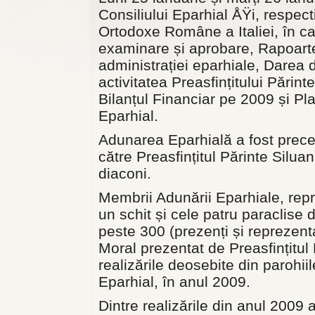
Consiliului Eparhial ÅŸi, respect
Ortodoxe Române a Italiei, în ca
examinare și aprobare, Rapoartel
administrației eparhiale, Darea
activitatea Preasfințitului Pări
Bilanțul Financiar pe 2009 și Pl
Eparhial.
Adunarea Eparhială a fost prec
către Preasfințitul Părinte Silua
diaconi.
Membrii Adunării Eparhiale, repr
un schit și cele patru paraclise 
peste 300 (prezenți și reprezent
Moral prezentat de Preasfințitul
realizările deosebite din parohiil
Eparhial, în anul 2009.
Dintre realizările din anul 2009