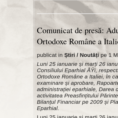
Comunicat de presă: Adu
Ortodoxe Române a Itali
publicat in
Știri / Noutăți
pe 1 Ma
Luni 25 ianuarie și marți 26 ian
Consiliului Eparhial ÅŸi, respect
Ortodoxe Române a Italiei, în ca
examinare și aprobare, Rapoartel
administrației eparhiale, Darea
activitatea Preasfințitului Pări
Bilanțul Financiar pe 2009 și Pl
Eparhial.
Luni 25 ianuarie și marți 26 ian