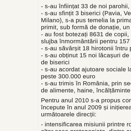
- s-au înființat 33 de noi parohii
- s-au sfințit 3 biserici (Pavia, 
Milano), s-a pus temelia la prima b
primit, sub formă de donație, un
- au fost botezați 8631 de copii,
slujba înmormântării pentru 15
- s-au săvârșit 18 hirotonii întru
- s-au obținut 15 noi lăcașuri de
de biserici
- s-au acordat ajutoare sociale la
peste 300.000 euro
- s-au trimis în România, prin se
de alimente, haine, încălțăminte,
Pentru anul 2010 s-a propus con
începute în anul 2009 și inițiere
următoarele direcții:
- intensificarea misiunii printre r