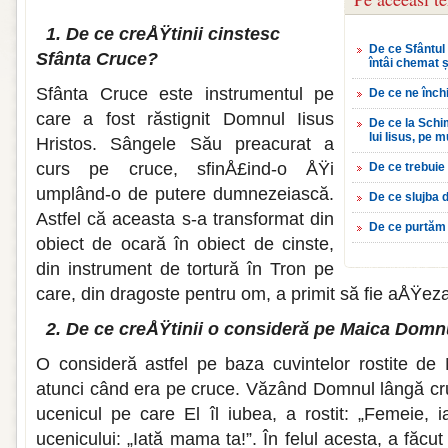
1. De ce creÅŸtinii cinstesc
De ce Sfântul
Sfânta Cruce?
întâi chemat 
Sfânta Cruce este instrumentul pe
De ce ne înc
care a fost răstignit Domnul Iisus
De ce la Schim
lui Iisus, pe m
Hristos. Sângele Său preacurat a
curs pe cruce, sfinÅ£ind-o ÅŸi
De ce trebui
umplând-o de putere dum­nezeiască.
De ce slujba 
Astfel că aceasta s-a transformat din
De ce purtăm
obiect de ocară în obiect de cin­ste,
din instrument de tortură în Tron pe
care, din dragoste pentru om, a pri­mit să fie aÅŸeza
2. De ce creÅŸtinii o consideră pe Maica Dom
O consideră astfel pe baza cuvintelor rostite de M
atunci când era pe cruce. Văzând Domnul lângă c
uce­nicul pe care El îl iubea, a rostit: „Femeie, ia
ucenicului: „Iată mama ta!”. În felul acesta, a făcut