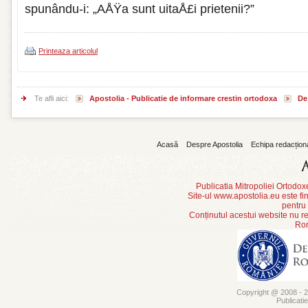
spunându-i: „AÅŸa sunt uitaÅ£i prietenii?”
Printeaza articolul
Te afli aici:
Apostolia - Publicatie de informare crestin ortodoxa
De 
Acasă
Despre Apostolia
Echipa redacțion
Publicatia Mitropoliei Ortodo
Site-ul www.apostolia.eu este
pentru
Conținutul acestui website nu re
Rom
Copyright @ 2008 - 20
Publicati