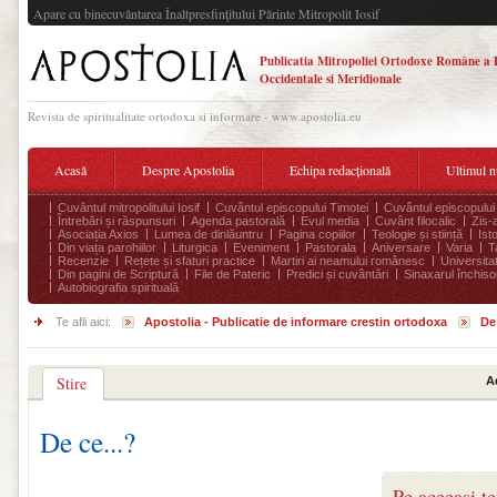
Apare cu binecuvântarea Înaltpresfinţitului Părinte Mitropolit Iosif
Publicatia Mitropoliei Ortodoxe Române a 
Occidentale si Meridionale
Revista de spiritualitate ortodoxa si informare - www.apostolia.eu
Acasă
Despre Apostolia
Echipa redacțională
Ultimul 
Cuvântul mitropolitului Iosif
Cuvântul episcopului Timotei
Cuvântul episcopului
Întrebări și răspunsuri
Agenda pastorală
Evul media
Cuvânt filocalic
Zis-
Asociația Axios
Lumea de dinlăuntru
Pagina copiilor
Teologie și stiință
Ist
Din viața parohiilor
Liturgica
Eveniment
Pastorala
Aniversare
Varia
T
Recenzie
Rețete și sfaturi practice
Martiri ai neamului românesc
Universita
Din pagini de Scriptură
File de Pateric
Predici și cuvântări
Sinaxarul închisor
Autobiografia spirituală
Te afli aici:
Apostolia - Publicatie de informare crestin ortodoxa
De 
Stire
A
De ce...?
Pe aceeasi t