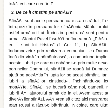
toÅ£i cei care cred în El.
3. De ce îi cinstim pe sfinÅ£i?
SfinÅ£ii sunt acele persoane care s-au străduit, î
întru­peze în persoana lor sfinÅ£enia Mântuitorulu
astfel ur­mători Lui. Îi cinstim pentru că sunt pe
urmat. Sfântul Pavel însuÅŸi ne îndeamnă: „FiÅ£i 
eu Îi sunt lui Hristos” (1 Cor. 11, 1). SfinÅ£i
îndumnezeire prin realiza­rea comuniunii cu Dumn
încă din viaÅ£a pământească, o comuniune împlinită
acestei iubiri pe care au dobân­dit-o prin multe nev
poruncilor Domnului, sfinÅ£ii se roa­gă lui Dumne
ajută pe aceÅŸtia în lupta lor pe acest pământ. Ia
iubiri a sfinÅ£ilor cinstindu-i, închinându-se i
moaÅŸte. SfinÅ£ii se bucură când noi, oamenii, r
iubirii ÅŸi ajutorului primit de la ei. Avem acest 
diverÅŸilor sfinÅ£i. AÅŸ vrea să citez aici mustrare
Ioan Rusul a făcut-o bătrânului Nicolae, care uitas