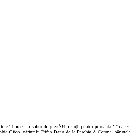
nte Timotei un sobor de preoÅ£i a slujit pentru prima dată în acest
ohia Gijon, părintele Trifan Danu de la Pa­rohia A Coruna, părintele