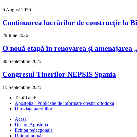
6 August 2026
Continuarea lucrărilor de construcție la Bi
29 Iulie 2026
O nouă etapă în renovarea și amenajarea „M
30 Septembrie 2025
Congresul Tinerilor NEPSIS Spania
15 Septembrie 2025
Te afli aici:
Apostolia - Publicatie de informare crestin ortodoxa
Din viața parohiilor
Acasă
Despre Apostolia
Echipa redacțională
Ultimul număr