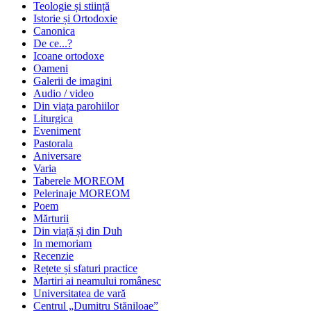
Teologie și stiință
Istorie și Ortodoxie
Canonica
De ce...?
Icoane ortodoxe
Oameni
Galerii de imagini
Audio / video
Din viața parohiilor
Liturgica
Eveniment
Pastorala
Aniversare
Varia
Taberele MOREOM
Pelerinaje MOREOM
Poem
Mărturii
Din viață și din Duh
In memoriam
Recenzie
Rețete și sfaturi practice
Martiri ai neamului românesc
Universitatea de vară
Centrul „Dumitru Stăniloae”