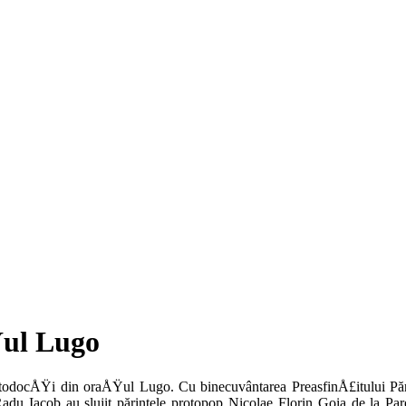
Ÿul Lugo
rtodocÅŸi din oraÅŸul Lugo. Cu binecuvântarea PreasfinÅ£itului Pări
adu Iacob au slujit părin­tele protopop Nicolae Florin Goia de la Pa­r