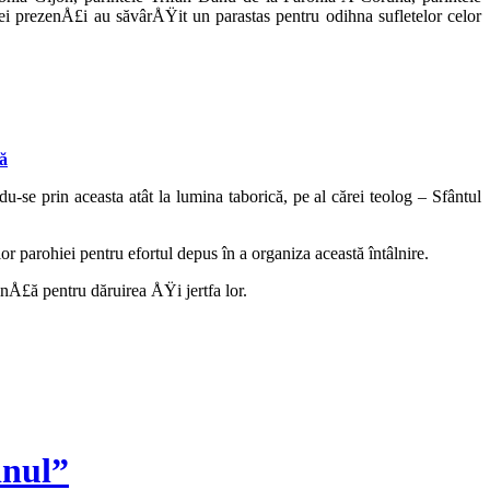
i prezenÅ£i au săvârÅŸit un parastas pentru odih­na sufletelor celor
nă
-se prin aceasta atât la lumina taborică, pe al cărei teolog – Sfântul
parohiei pentru efortul depus în a organiza această întâlnire.
Å£ă pentru dăruirea ÅŸi jertfa lor.
inul”