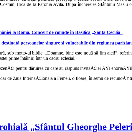
n Cosmin Trică de la Parohia Avila. După închereiea Sfântului Maslu ce
âniei la Roma. Concert de colinde în Basilica „Santa Cecilia”
 destinată persoanelor singure și vulnerabile din regiunea parizia
ă, sub motto-ul biblic: „Doamne, bine este nouă să fim aici!”, referindu
ei prime întâlniri într-un cadru eclesial.
enÅ£i pentru dăru­irea cu care au răspuns invitaÅ£iei ÅŸi enoriaÅŸilor 
r de Ziua InternaÅ£ională a Femeii, o floare, în semn de recunoÅŸtin
rohială „Sfântul Gheorghe Peler