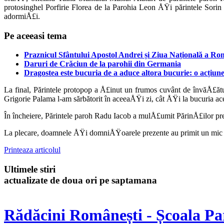
protosinghel Porfirie Florea de la Parohia Leon ÅŸi părin­tele Sori
adormiÅ£i.
Pe aceeasi tema
Praznicul Sfântului Apostol Andrei și Ziua Națională a Rom
Daruri de Crăciun de la parohii din Germania
Dragostea este bucuria de a aduce altora bucurie: o acțiune
La final, Părintele protopop a Å£inut un fru­mos cuvânt de învăÅ£ătur
Grigorie Palama l-am sărbătorit în aceeaÅŸi zi, cât ÅŸi la bucuria acest
În încheiere, Părintele paroh Radu Iacob a mulÅ£umit PărinÅ£ilor prez
La plecare, doamnele ÅŸi domniÅŸoarele prezente au primit un mic da
Printeaza articolul
Ultimele stiri
actualizate de doua ori pe saptamana
Rădăcini Românești - Școala Pa