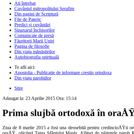
Ati întrebat
Cuvântul mitropolitului Serafim
Din pagini de Scriptură
File de Pateric
Predici și cuvântări
Sinaxarul închisorilor
Comunicate de presă
Făuritorii Marii Uniri
Pagina de filosofie
Din viața mănăstirilor
Autobiografia spirituală
Te afli aici:
Apostolia - Publicatie de informare crestin ortodoxa
Din viața parohiilor
Stire
Adaugat la:
23 Aprilie 2015
Ora:
15:14
Prima slujbă ortodoxă în oraÅ
Ziua de 8 martie 2015 a fost una deo­sebită pentru credincioÅŸii o
oraÅŸ, oficiind Taina Sfântului Maslu. Alături de părintele paroh R