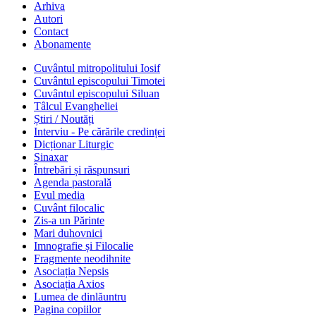
Arhiva
Autori
Contact
Abonamente
Cuvântul mitropolitului Iosif
Cuvântul episcopului Timotei
Cuvântul episcopului Siluan
Tâlcul Evangheliei
Știri / Noutăți
Interviu - Pe cărările credinței
Dicționar Liturgic
Sinaxar
Întrebări și răspunsuri
Agenda pastorală
Evul media
Cuvânt filocalic
Zis-a un Părinte
Mari duhovnici
Imnografie și Filocalie
Fragmente neodihnite
Asociația Nepsis
Asociația Axios
Lumea de dinlăuntru
Pagina copiilor