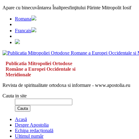
Apare cu binecuvântarea Înaltpresfinţitului Părinte Mitropolit Iosif
Romana
Francais
Publicatia Mitropoliei Ortodoxe
Române a Europei Occidentale si
Meridionale
Revista de spiritualitate ortodoxa si informare - www.apostolia.eu
Cauta in site
Cauta
Acasă
Despre Apostolia
Echipa redacțională
Ultimul număr