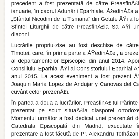
precedent a fost prezentată de către PreasfinÅ£i
ianuarie, în cadrul Adunării Eparhiale. ÅžedinÅ£a a
„Sfântul Nicodim de la Tismana” din Getafe ÅŸi a fo
Sfintei Liturghii de către PreasfinÅ£ia Sa ÅŸi 
diaconi.
Lucrările propriu-zise au fost deschise de către
Timotei, care, în prima parte a ÅŸedinÅ£ei, a prezen
al departamentelor Episcopiei din anul 2014. Apo
Consiliului Eparhial ÅŸi ai Consistoriului Eparhial 
anul 2015. La acest eveniment a fost prezent Å
Joaquin Maria Lopez de Andujar y Canovas del Cas
cuvânt celor prezenÅ£i.
În partea a doua a lucrărilor, PreasfinÅ£itul Părint
prezen­tat pe scurt situaÅ£ia diasporei ortodo
Momentul următor a fost dedicat unei prezentări det
Catedrala Episcopală din Madrid, executate 
prezentare a fost făcută de Pr. Alexandru Tothăza