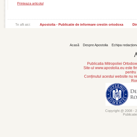
Printeaza articolul
Te afli aici:
Apostolia - Publicatie de informare crestin ortodoxa
Din
Acasă
Despre Apostolia
Echipa redacțion
Publicatia Mitropoliei Ortodo
Site-ul www.apostolia.eu este
pentru
Conținutul acestui website nu re
Rom
Copyright @ 2008 - 20
Publicati