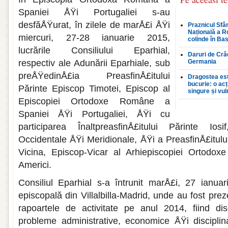
Spaniei ÅŸi Portugaliei s-au
desfăÅŸurat, în zile­le de marÅ£i ÅŸi
Praznicul Sfân
Națională a R
miercuri, 27-28 ianuarie 2015,
colinde în Bas
lucrările Consiliului Eparhial,
Daruri de Crăc
respectiv ale Adunării Eparhiale, sub
Germania
preÅŸedinÅ£ia PreasfinÅ£itului
Dragostea est
bucurie: o ac
Părinte Episcop Timotei, Episcop al
singure și vul
Episcopiei Ortodoxe Române a
Spaniei ÅŸi Portugaliei, ÅŸi cu
participarea ÎnaltpreasfinÅ£itului Părinte Iosi
Occidentale ÅŸi Meri­dionale, ÅŸi a PreasfinÅ£itul
Vicina, Episcop-Vicar al Arhiepi­scopiei Ortod
Americi.
Consiliul Eparhial s-a întrunit marÅ£i, 27 ianua
episcopală din Villalbilla-Madrid, unde au fost prez
rapoartele de activitate pe anul 2014, fiind dis
probleme administrative, economice ÅŸi dis­ciplina