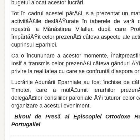
bugetul alocat acestor lucrări.
Tot în cadrul acestei părÅ£i, s-a prezentat un mat
activităÅ£i­le desfăÅŸurate în taberele de vară 
noastră la Mănăstirea Vilaller, după care Pr
împărtăÅŸit celor prezenÅ£i câteva aspecte ale act
cuprinsul Eparhiei.
Ca o încununare a acestor momente, ÎnaltpreasfinÅ
Iosif a transmis celor prezenÅ£i câteva gânduri ÅŸ
privire la realitatea cu care se confruntă diaspora 
Lucrările Adunării Eparhiale au fost închise de căt
Timotei, care a mulÅ£umit ierarhilor prezenÅ
delegaÅ£ilor consiliilor parohiale ÅŸi tuturor celor 
organizare a acestui eveniment.
Biroul de Presă al Episcopiei Ortodoxe 
Portugaliei