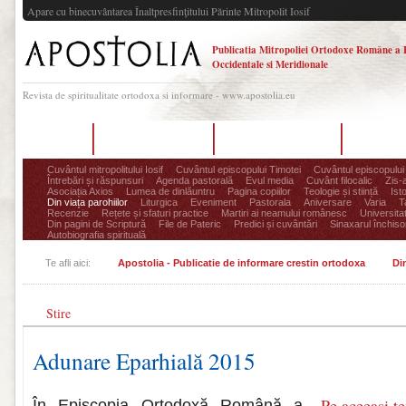
Apare cu binecuvântarea Înaltpresfinţitului Părinte Mitropolit Iosif
Publicatia Mitropoliei Ortodoxe Române a 
Occidentale si Meridionale
Revista de spiritualitate ortodoxa si informare - www.apostolia.eu
Acasă
Despre Apostolia
Echipa redacțională
Ultimul 
Cuvântul mitropolitului Iosif
Cuvântul episcopului Timotei
Cuvântul episcopului
Întrebări și răspunsuri
Agenda pastorală
Evul media
Cuvânt filocalic
Zis-
Asociația Axios
Lumea de dinlăuntru
Pagina copiilor
Teologie și stiință
Ist
Din viața parohiilor
Liturgica
Eveniment
Pastorala
Aniversare
Varia
T
Recenzie
Rețete și sfaturi practice
Martiri ai neamului românesc
Universita
Din pagini de Scriptură
File de Pateric
Predici și cuvântări
Sinaxarul închisor
Autobiografia spirituală
Te afli aici:
Apostolia - Publicatie de informare crestin ortodoxa
Din
Stire
Adunare Eparhială 2015
Pe aceeasi t
În Episcopia Ortodoxă Română a