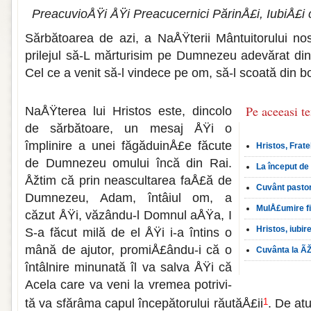
PreacuvioÅŸi ÅŸi Preacucernici PărinÅ£i, IubiÅ£i 
Sărbătoarea de azi, a NaÅŸterii Mântu­itorului nos
prile­jul să-L mărturisim pe Dumnezeu adevă­rat 
Cel ce a venit să-l vindece pe om, să-l scoată din b
Pe aceeasi t
NaÅŸterea lui Hristos este, dincolo
de sărbătoare, un mesaj ÅŸi o
împlinire a unei făgăduinÅ£e făcute
Hristos, Frate
de Dumnezeu omului încă din Rai.
La început de
Åžtim că prin neascultarea faÅ£ă de
Cuvânt pastor
Dumnezeu, Adam, întâiul om, a
MulÅ£umire f
căzut ÅŸi, văzându-l Domnul aÅŸa, I
Hristos, iubir
S-a făcut milă de el ÅŸi i-a întins o
mână de ajutor, promiÅ£ându-i că o
Cuvânta la Ã
întâlnire minunată îl va salva ÅŸi că
Acela care va veni la vremea potrivi­
tă va sfărâma capul începătorului răutăÅ£ii
. De at
1