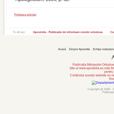
Printeaza articolul
Te afli aici:
Apostolia - Publicatie de informare crestin ortodoxa
Cu
Acasă
Despre Apostolia
Echipa redacțion
Publicatia Mitropoliei Ortodo
Site-ul www.apostolia.eu este
pentru
Conținutul acestui website nu re
Rom
Copyright @ 2008 - 20
Publicati