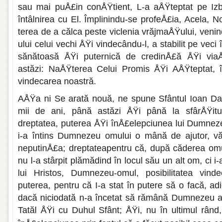
sau mai puÅ£in conÅŸtient, L-a aÅŸteptat pe Izbă
întâlnirea cu El. Împlinindu-se profeÅ£ia, Acela, 
terea de a călca peste viclenia vrăjmaÅŸu­lui, ven
ului ce­lui vechi ÅŸi vindecându-l, a stabilit pe veci
sănătoasă ÅŸi pu­ternică de credinÅ£ă ÅŸi viaÅ
astăzi: NaÅŸterea Celui Promis ÅŸi AÅŸteptat, î
vindeca­rea noastră.
AÅŸa ni Se arată nouă, ne spune Sfântul Ioan D
mii de ani, până astăzi ÅŸi până la sfârÅŸitul
dreptatea, puterea ÅŸi înÅ£elepciunea lui Dumnez
i-a întins Dumnezeu omului o mână de ajutor, vă
neputinÅ£a; dreptateapentru că, după că­derea om
nu l-a stârpit plămădind în locul său un alt om, ci i-
lui Hristos, Dumnezeu-omul, posibilitatea vindec
puterea, pentru că I-a stat în putere să o facă, a
dacă niciodată n-a încetat să rămână Dumnezeu ad
Tatăl ÅŸi cu Duhul Sfânt; ÅŸi, nu în ultimul rân