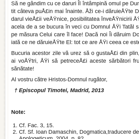
Să ne gândim cu ce daruri Îl întâmpi­nă omul pe D
tit câteva puÅ£in mai înainte. Åži ce-i dăru­ieÅŸte
darul vieÅ£ii veÅŸnice, posibilitatea înveÅŸnicirii ÅŸ
acela de a se bu­cura în veci cu Domnul ÅŸi Tatăl 
pe măsura Celui care îl face! Dacă noi Îi dăruim D
iată ce ne dăruieÅŸte El: tot ce are ÅŸi ceea ce est
Bucuria acestor zile vă urez să o gus­taÅ£i din plin
ai voÅŸtri, ÅŸi să petreceÅ£i aceste sărbători 
sănătate!
Al vostru către Hristos-Domnul rugă­tor,
† Episcopul Timotei, Madrid, 2013
Note:
Cf. Fac. 3, 15.
Cf. Sf. Ioan Damaschin, Dogmatica,tra­ducere de 
Apologeticum, 2004, p. 82.