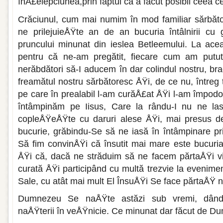
înÅ£elepciunea,prin faptul că a făcut posibil ceea ce
Crăciunul, cum mai numim în mod familiar sărbătoa
ne prilejuieÅŸte an de an bucuria întâlnirii cu 
pruncului minunat din ieslea Betleemului. La aceas
pentru că ne-am pregă­tit, fiecare cum am putu
nerăbdători să-I aducem în dar colindul nostru, brad
freamătul nostru sărbătoresc ÅŸi, de ce nu, întreg t
pe care în prealabil l-am curăÅ£at ÅŸi l-am împodo
întâmpi­năm pe Iisus, Care la rându-I nu ne la
copleÅŸeÅŸte cu daruri alese ÅŸi, mai presus d
bucurie, grăbindu-Se să ne iasă în întâmpinare pri
Să fim convinÅŸi că însutit mai mare este bucuri
ÅŸi că, dacă ne străduim să ne facem părtaÅŸi vi
curată ÅŸi participând cu multă trezvie la evenime
Sale, cu atât mai mult El ÎnsuÅŸi Se face părtaÅŸ 
Dumnezeu Se naÅŸte astăzi sub vremi, dându-i
naÅŸterii în veÅŸnicie. Ce minunat dar făcut de D