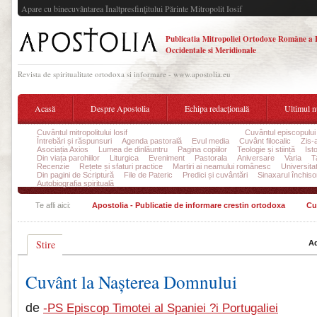
Apare cu binecuvântarea Înaltpresfinţitului Părinte Mitropolit Iosif
Publicatia Mitropoliei Ortodoxe Române a 
Occidentale si Meridionale
Revista de spiritualitate ortodoxa si informare - www.apostolia.eu
Acasă
Despre Apostolia
Echipa redacțională
Ultimul 
Cuvântul mitropolitului Iosif
Cuvântul episcopului Timotei
Cuvântul episcopului
Întrebări și răspunsuri
Agenda pastorală
Evul media
Cuvânt filocalic
Zis-
Asociația Axios
Lumea de dinlăuntru
Pagina copiilor
Teologie și stiință
Ist
Din viața parohiilor
Liturgica
Eveniment
Pastorala
Aniversare
Varia
T
Recenzie
Rețete și sfaturi practice
Martiri ai neamului românesc
Universita
Din pagini de Scriptură
File de Pateric
Predici și cuvântări
Sinaxarul închisor
Autobiografia spirituală
Te afli aici:
Apostolia - Publicatie de informare crestin ortodoxa
Cu
Stire
Ad
Cuvânt la Nașterea Domnului
de
-PS Episcop Timotei al Spaniei ?i Portugaliei