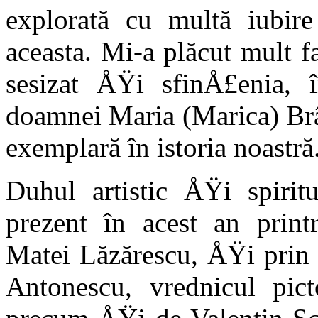
explorată cu multă iubir
aceasta. Mi-a plăcut mult 
sesizat ÅŸi sfinÅ£enia, 
doamnei Maria (Marica) Br
exemplară în istoria noastră
Duhul artistic ÅŸi spirit
prezent în acest an print
Matei Lăzărescu, ÅŸi prin 
Antonescu, vrednicul pic­