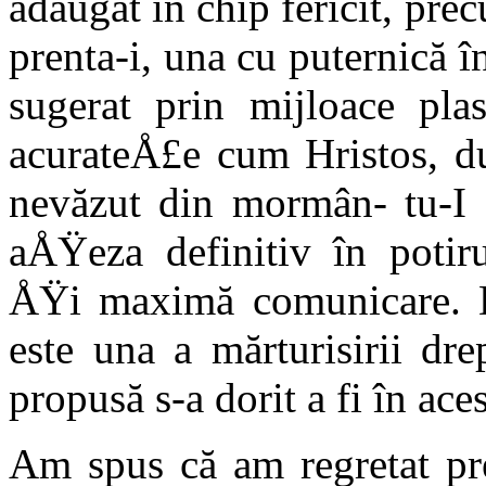
adăugat în chip fericit, pre
prenta-i, una cu puternică î
sugerat prin mijloace pla
acurateÅ£e cum Hristos, dup
nevăzut din mormân- tu-I a
aÅŸeza definitiv în potiru
ÅŸi maxi­mă comunicare. 
este una a mărtu­risirii dr
propusă s-a dorit a fi în ace
Am spus că am regretat pr