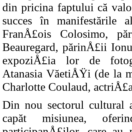
din pri­cina faptului că va
succes în manifestările al
FranÅ£ois Colosimo, pă­
Beauregard, părinÅ£ii Ion
expoziÅ£ia lor de fotogr
Atanasia VăetiÅŸi (de la mă
Charlotte Coulaud, actriÅ£
Din nou sectorul cultural 
capăt misiunea, oferi
participanÅ£ilor, care au 