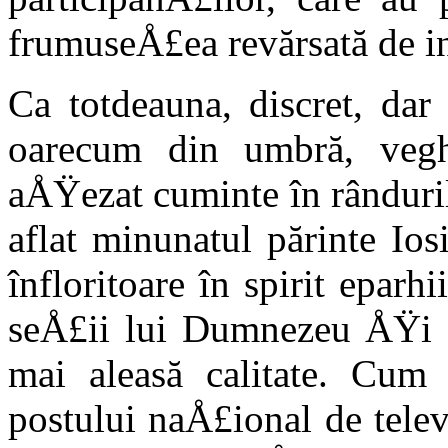
frumuseÅ£ea revărsată de in
Ca totdeauna, discret, dar
oarecum din umbră, veg
aÅŸezat cumin­te în rânduri
aflat minunatul părinte Iosi
înfloritoare în spirit epar
seÅ£ii lui Dumnezeu ÅŸi a 
mai aleasă ca­litate. Cum 
postului naÅ£ional de tele