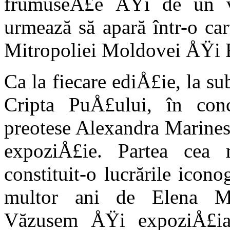
frumuseÅ£e ÅŸi de un văd
urmează să apară într-o car
Mitropoliei Moldovei ÅŸi 
Ca la fiecare ediÅ£ie, la su
Cripta PuÅ£ului, în con
preotese Alexandra Marines
expoziÅ£ie. Partea cea 
constituit-o lucrările icon
multor ani de Elena Mu
Văzusem ÅŸi expoziÅ£ia 