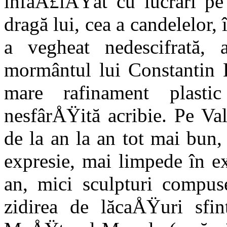
înfăÅ£iÅŸat cu lucrări pe
dragă lui, cea a candelelor, 
a vegheat ne­descifrată,
mormântul lui Constantin 
mare rafinament plastic
nesfârÅŸită acribie. Pe Val
de la an la an tot mai bun,
expresie, mai limpede în ex
an, mici sculpturi compuse
zidirea de lăcaÅŸuri sfint