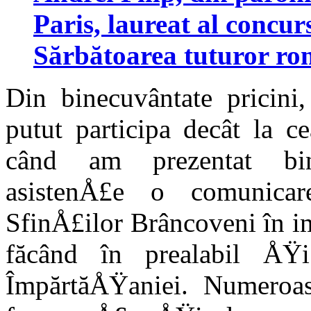
Paris, laureat al concur
Sărbătoarea tuturor ro
Din binecuvântate pricini
putut participa decât la c
când am prezentat bine
asistenÅ£e o comu­nica
SfinÅ£ilor Brâncoveni în i
făcând în prealabil ÅŸi
ÎmpărtăÅŸaniei. Numeroa