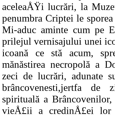
aceleaÅŸi lucrări, la Muz
penum­bra Criptei le spore
Mi-aduc amin­te cum pe E
prilejul vernisajului unei i
icoană ce stă acum, spr
mănăstirea necropolă a Do
zeci de lucrări, adunate s
brâncovenesti,jertfa de z
spirituală a Brâncovenilor
vie­Å£ii a credinÅ£ei lor 