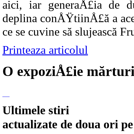
aici, iar generaÅ£ia de 
deplina con­ÅŸtiinÅ£ă a aces
ce se cuvine să slujeas­că F
Printeaza articolul
O expoziÅ£ie mărturi
Ultimele stiri
actualizate de doua ori p