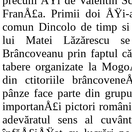
precum ÅŸi de Valentin Scă
FranÅ£a. Primii doi ÅŸi-au
comun Dincolo de timp si s
lui Matei Lăzărescu se
Brâncoveanu prin faptul că 
tabere organizate la Mog
din ctitoriile brâncovene
pânze face parte din grupu
importanÅ£i pictori români 
adevăratul sens al cuvân