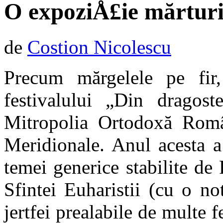
O expoziÅ£ie mărturi
de
Costion Nicolescu
Precum mărgelele pe fir,
festivalului „Din dragos
Mitropolia Ortodoxă Rom
Meridionale. Anul acesta a 
temei generice stabilite de 
Sfintei Euha­ristii (cu o n
jertfei prealabile de multe f