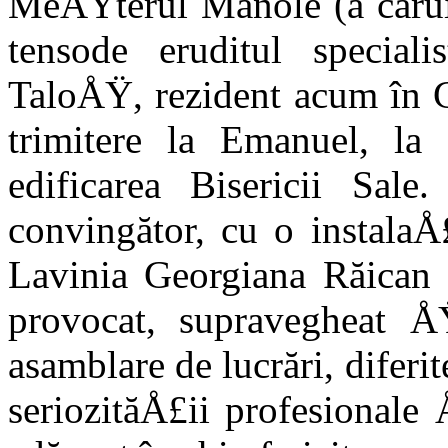
MeÅŸterul Manole (a că­rui
tensode eruditul speciali
TaloÅŸ, re­zident acum în 
trimitere la Emanuel, la 
edificarea Bisericii Sale.
convingător, cu o instalaÅ
Lavinia Georgiana Răican d
provocat, supravegheat Å
asambla­re de lucrări, difer
seriozităÅ£ii pro­fesionale 