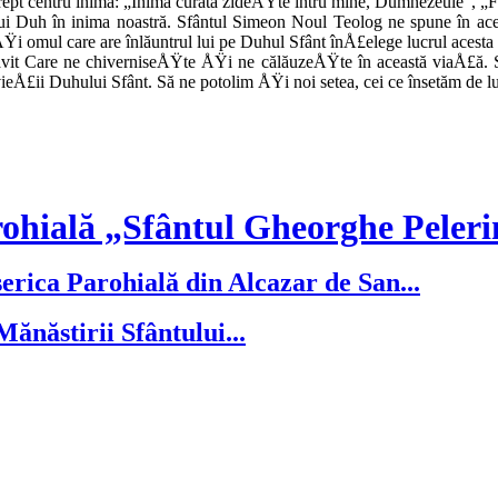
re drept centru inima: „Inimă curată zideÅŸte întru mine, Dumnezeule”,
i Duh în ini­ma noastră. Sfântul Simeon Noul Teolog ne spune în acea
i omul care are în­lăuntrul lui pe Duhul Sfânt înÅ£elege lucrul acesta di
lăvit Care ne chiverniseÅŸte ÅŸi ne călăuzeÅŸte în această viaÅ£ă.
vieÅ£ii Duhului Sfânt. Să ne potolim ÅŸi noi setea, cei ce însetăm de lu
ohială „Sfântul Gheorghe Peleri
serica Parohială din Alcazar de San...
ănăstirii Sfântului...