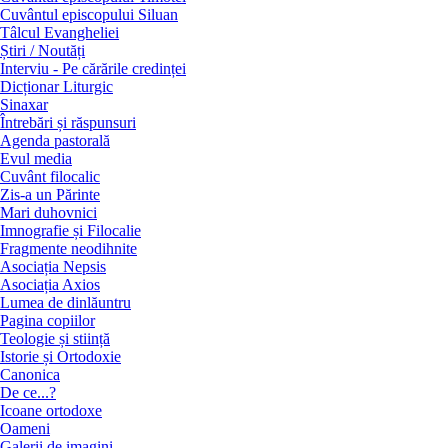
Cuvântul episcopului Siluan
Tâlcul Evangheliei
Știri / Noutăți
Interviu - Pe cărările credinței
Dicționar Liturgic
Sinaxar
Întrebări și răspunsuri
Agenda pastorală
Evul media
Cuvânt filocalic
Zis-a un Părinte
Mari duhovnici
Imnografie și Filocalie
Fragmente neodihnite
Asociația Nepsis
Asociația Axios
Lumea de dinlăuntru
Pagina copiilor
Teologie și stiință
Istorie și Ortodoxie
Canonica
De ce...?
Icoane ortodoxe
Oameni
Galerii de imagini