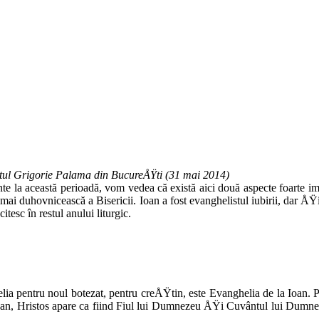
ântul Grigorie Palama din BucureÅŸti (31 mai 2014)
la această perioadă, vom vedea că există aici două aspecte foarte impor
 mai duhovnicească a Bisericii. Ioan a fost evanghelistul iubirii, dar Å
esc în restul anului liturgic.
helia pentru noul botezat, pentru creÅŸtin, este Evan­ghelia de la Ioan.
n, Hris­tos apare ca fiind Fiul lui Dumnezeu ÅŸi Cuvântul lui Dumnezeu