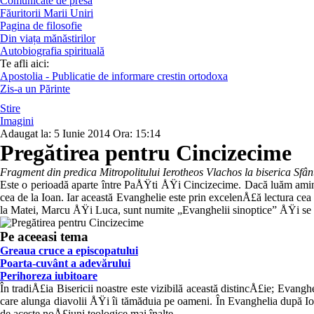
Comunicate de presă
Făuritorii Marii Uniri
Pagina de filosofie
Din viața mănăstirilor
Autobiografia spirituală
Te afli aici:
Apostolia - Publicatie de informare crestin ortodoxa
Zis-a un Părinte
Stire
Imagini
Adaugat la:
5 Iunie 2014
Ora:
15:14
Pregătirea pentru Cincizecime
Fragment din predica Mitropolitului Ierotheos Vlachos la biserica Sf
Este o perioadă aparte între PaÅŸti ÅŸi Cincizecime. Dacă luăm aminte 
cea de la Ioan. Iar această Evanghelie este prin excelenÅ£ă lec­tura cea
la Matei, Marcu ÅŸi Luca, sunt numite „Evanghelii sinop­tice” ÅŸi se cit
Pe aceeasi tema
Greaua cruce a episcopatului
Poarta-cuvânt a adevărului
Perihoreza iubitoare
În tradiÅ£ia Bisericii noastre este vizi­bilă această distincÅ£ie; Evang
care alunga diavolii ÅŸi îi tămăduia pe oameni. În Evanghelia după Ioa
de aceste noÅ£iuni teologice mai în­alte.