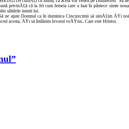
 „FericiÅ£i cei curaÅ£i cu inima, că aceia vor vedea pe Dumnezeu” Să ne
stă privinÅ£ă că la fel cum femeia care a luat în pântece simte noua
n săltările inimii lui.
 Să ne ajute Domnul ca în duminica Cincizecimii să simÅ£im ÅŸi noi
­crul acesta, ÅŸi să întâlnim Izvorul veÅŸnic, Care este Hristos.
nul”