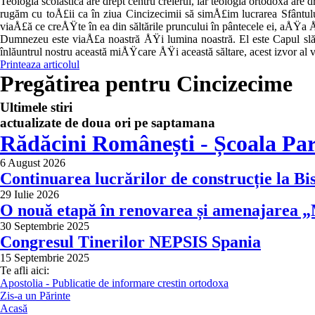
Teologia scolastică are drept centru creierul, iar teologia ortodoxă a
rugăm cu toÅ£ii ca în ziua Cincizecimii să simÅ£im lucrarea Sfântulu
viaÅ£ă ce creÅŸte în ea din săltările pruncu­lui în pântecele ei, aÅŸa ÅŸ
Dumnezeu este viaÅ£a noastră ÅŸi lumi­na noastră. El este Capul s
înlăuntrul nostru această miÅŸcare ÅŸi această săltare, acest izvor al 
Printeaza articolul
Pregătirea pentru Cincizecime
Ultimele stiri
actualizate de doua ori pe saptamana
Rădăcini Românești - Școala Par
6 August 2026
Continuarea lucrărilor de construcție la Bi
29 Iulie 2026
O nouă etapă în renovarea și amenajarea „M
30 Septembrie 2025
Congresul Tinerilor NEPSIS Spania
15 Septembrie 2025
Te afli aici:
Apostolia - Publicatie de informare crestin ortodoxa
Zis-a un Părinte
Acasă