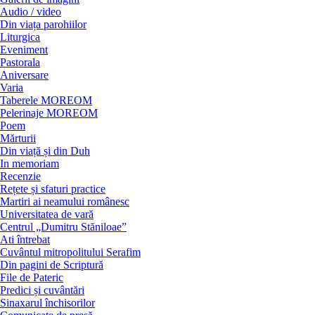
Audio / video
Din viața parohiilor
Liturgica
Eveniment
Pastorala
Aniversare
Varia
Taberele MOREOM
Pelerinaje MOREOM
Poem
Mărturii
Din viață și din Duh
In memoriam
Recenzie
Rețete și sfaturi practice
Martiri ai neamului românesc
Universitatea de vară
Centrul „Dumitru Stăniloae”
Ati întrebat
Cuvântul mitropolitului Serafim
Din pagini de Scriptură
File de Pateric
Predici și cuvântări
Sinaxarul închisorilor