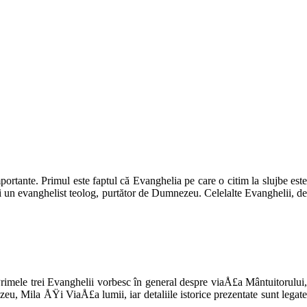
tan­te. Primul este faptul că Evanghelia pe care o citim la slujbe este
Ÿi un evanghelist teolog, purtător de Dumne­zeu. Celelalte Evanghelii, de
 Primele trei Evanghelii vorbesc în general despre viaÅ£a Mântui­torului,
, Mila ÅŸi ViaÅ£a lumii, iar detaliile istorice prezentate sunt legate