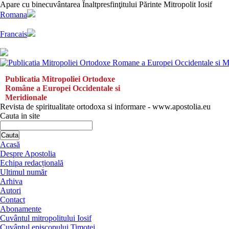
Apare cu binecuvântarea Înaltpresfinţitului Părinte Mitropolit Iosif
Romana
Francais
Publicatia Mitropoliei Ortodoxe
Române a Europei Occidentale si
Meridionale
Revista de spiritualitate ortodoxa si informare - www.apostolia.eu
Cauta in site
Cauta
Acasă
Despre Apostolia
Echipa redacțională
Ultimul număr
Arhiva
Autori
Contact
Abonamente
Cuvântul mitropolitului Iosif
Cuvântul episcopului Timotei