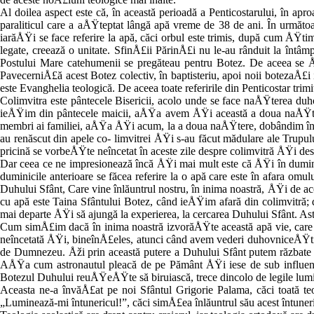
Al doilea aspect este că, în această pe­rioadă a Penticostarului, în ap
paraliticul care a aÅŸteptat lângă apă vreme de 38 de ani. În următo
iarăÅŸi se face referire la apă, căci orbul este trimis, după cum ÅŸtim
legate, creează o unitate. SfinÅ£ii PărinÅ£i nu le-au rânduit la întâ
Postului Mare catehumenii se pregăteau pentru Botez. De aceea se Å
PavecerniÅ£ă acest Botez colectiv, în baptisteriu, apoi noii botezaÅ£i
este Evanghelia teologică. De aceea toate referirile din Penticostar trimi
Colimvitra este pântecele Bisericii, acolo unde se face naÅŸterea d
ieÅŸim din pântecele maicii, aÅŸa avem ÅŸi această a doua naÅŸter
membri ai familiei, aÅŸa ÅŸi acum, la a doua naÅŸ­tere, dobândim înrud
au renăscut din apele co- limvitrei ÅŸi s-au făcut mădulare ale Trupulu
pricină se vorbeÅŸte neîncetat în aceste zile despre colimvitră ÅŸi de
Dar ceea ce ne impresionează încă ÅŸi mai mult este că ÅŸi în duminic
duminicile anterioare se făcea referire la o apă care este în afara omulu
Duhului Sfânt, Care vine înlăuntrul nostru, în inima noastră, ÅŸi d
cu apă este Taina Sfântului Botez, când ieÅŸim afară din colimvitră; 
mai departe ÅŸi să ajun­gă la experierea, la cercarea Duhului Sfânt. Ast
Cum simÅ£im dacă în inima noastră iz­vorăÅŸte această apă vie, care 
neîncetată ÅŸi, bineînÅ£eles, atunci când avem vederi duhovniceÅŸti î
de Dumnezeu. Åži prin această putere a Duhului Sfânt putem răz­bate Å
AÅŸa cum astronautul pleacă de pe Pământ ÅŸi iese de sub influenÅ£
Botezul Duhului reuÅŸeÅŸte să biruiască, trece din­colo de legile lumi
Aceasta ne-a învăÅ£at pe noi Sfântul Grigorie Palama, căci toată te
„Luminează-mi întunericul!”, căci simÅ£ea înlăuntrul său acest întuner