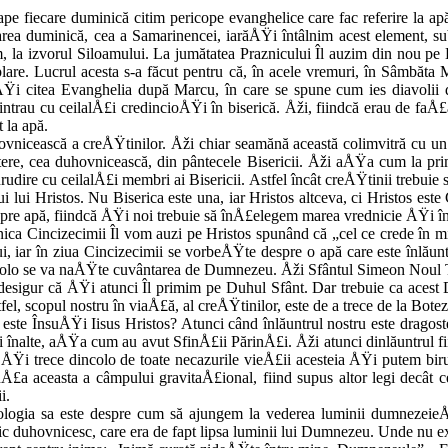
roape fieca­re duminică citim pericope evanghelice care fac referire la
area dumi­nică, cea a Samarinencei, iarăÅŸi întâlnim acest element, s
, la izvorul Siloamului. La jumătatea Praznicului Îl auzim din nou pe H
mplare. Lucrul acesta s-a făcut pentru că, în acele vremuri, în Sâmbă
Ÿi citea Evanghelia după Marcu, în care se spune cum ies diavolii d
 intrau cu ceilalÅ£i credincioÅŸi în biserică. Åži, fiindcă erau de faÅ
t la apă.
uhovnicească a creÅŸtinilor. Åži chiar seamănă această colimvitră c
e, cea duhovnicească, din pântecele Bisericii. Åži aÅŸa cum la pri
ire cu ceilalÅ£i membri ai Bisericii. Astfel încât creÅŸtinii trebuie s
i lui Hristos. Nu Biserica este una, iar Hristos altceva, ci Hristos est
spre apă, fi­indcă ÅŸi noi trebuie să înÅ£elegem marea vrednicie ÅŸi î
a Cincizecimii Îl vom auzi pe Hristos spunând că „cel ce crede în mine
i, iar în ziua Cincizecimii se vorbeÅŸte despre o apă care este înlăuntru
e acolo se va naÅŸte cuvântarea de Dumnezeu. Åži Sfântul Simeon Noul
desigur că ÅŸi atunci Îl primim pe Duhul Sfânt. Dar trebuie ca acest 
fel, scopul nostru în viaÅ£ă, al creÅŸtinilor, este de a trece de la Bot
este ÎnsuÅŸi Iisus Hristos? Atunci când înlăuntrul nos­tru este drag
nalte, aÅŸa cum au avut SfinÅ£ii PărinÅ£i. Åži atunci dinlăuntrul fii
Ÿi trece dincolo de toate necazurile vieÅ£ii acesteia ÅŸi putem birui
a aceas­ta a câmpului gravitaÅ£ional, fiind supus al­tor legi decât
i.
ologia sa este despre cum să ajungem la vederea lumi­nii dumnezeieÅ
ic duhovni­cesc, care era de fapt lipsa luminii lui Dumnezeu. Unde nu e