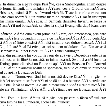
 apă. În duminica a patra după PaÅŸte, cea a Slăbănogului, aflăm des­pre
ub forma fântânii. În du­minica a ÅŸasea, cea a Orbului din naÅŸtere,
ristos spunând că El este Izvorul vieÅ£ii. Toate lucrurile acestea sunt
ta Mare erau botezaÅ£i un număr mare de credincioÅŸi. Iar în răstimpul
in inima omului. AÅŸadar, în Sâmbăta dinaintea Învierii se făcea la
£ă aceÅŸti noi botezaÅ£i, se citea la slujbă Evanghelia după Ioan, care
u un pântece. AÅŸa cum avem prima naÅŸtere, cea omenească, prin care
ma naÅŸtere dobân­dim înrudire cu fraÅ£ii noÅŸtri ÅŸi cu ceilalÅ£i
ă ÅŸtie că între ei există ÅŸi altă înrudire, cea duhovnicească, ÅŸi că
e Capul ÎnsuÅŸi al Bisericii, iar noi suntem mădularele Lui. Din această
nsemnătate a Tainei Botezului ÅŸi a Tainei Mirungerii.
, din pântecele lui vor curge râuri de apă vie”. Deosebirea este că în
l nostru, în fiinÅ£a noas­tră, în inima noastră. Se arată astfel lu­crarea
 Teolog spune că există un Botez cu apă ÅŸi un Botez cu Duh. Botezul
Duh Sfânt dinlăuntrul nostru să sporească, trebuie ca omul să purceadă
ezul cu apă la Botezul cu Duh.
oste mare de Dumnezeu, când inima noastră devine lăcaÅŸ de rugăciune
n­Å£ei noastre ni se face ÅŸi ni se dă nouă o bu­curie ÅŸi o cuvântare
, astfel încât să urcăm la o altă dimensiune a vieÅ£ii du­hovniceÅŸti.
 cele ale Pământului, aÅŸa ÅŸi creÅŸtinul care are Botezul apei ÅŸi
Ÿti. Este un lucru ÅŸtiut că rugăciunea pe care o făcea sfântul era:
xistă lumina lui Dumnezeu, acolo este întuneric.