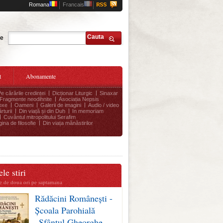
Romana
Francais
Cauta
te
t
Abonamente
Pe cărările credinței
Dicționar Liturgic
Sinaxar
Fragmente neodihnite
Asociația Nepsis
oxe
Oameni
Galerii de imagini
Audio / video
rturii
Din viață și din Duh
In memoriam
Cuvântul mitropolitului Serafim
ina de filosofie
Din viața mănăstirilor
le stiri
te de doua ori pe saptamana
Rădăcini Românești -
Școala Parohială
„Sfântul Gheorghe