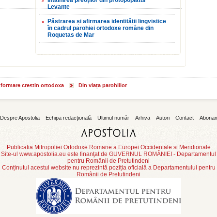
Întâlnirea preoților din protopopiatul
Levante
Păstrarea și afirmarea identității lingvistice
în cadrul parohiei ortodoxe române din
Roquetas de Mar
informare crestin ortodoxa
Din viața parohiilor
Despre Apostolia
Echipa redacțională
Ultimul număr
Arhiva
Autori
Contact
Abona
Publicatia Mitropoliei Ortodoxe Romane a Europei Occidentale si Meridionale
Site-ul www.apostolia.eu este finanţat de GUVERNUL ROMÂNIEI - Departamentul
pentru Românii de Pretutindeni
Conținutul acestui website nu reprezintă poziția oficială a Departamentului pentru
Românii de Pretutindeni