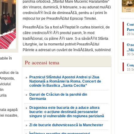
parohia ortodoxă „Sfân­tul Mare Mucenic Haralambie”
din Vinaros, duminică, 9 februarie, s-au adu­nat mulÅ£i
credincioÅŸi încă de dimineaÅ£ă, pentru a-l primi în
mijlocul lor pe PreasfinÅ£itul Episcop Timotei.
Cont
PreasfinÅ£ia Sa a fost aÅŸteptat în curtea bisericii, de
Paro
către credincioÅŸi ÅŸi preotul pa­roh, în mod
29 Iu
tradiÅ£ional, cu pâine ÅŸi sare. S-a săvârÅŸit Sfânta
Liturghie, iar la momentul potrivit PreasfinÅ£itul
O no
„Măn
Părinte a adresat un cuvânt de învăÅ£ătură, subliniind
30 S
abile în
Pe aceeasi tema
Cong
15 S
andiuc de la
Praznicul Sfântului Apostol Andrei și Ziua
 Amposta,
Națională a României la Roma. Concert de
iciului
colinde în Basilica „Santa Cecilia”
lin
Daruri de Crăciun de la parohii din
urila
Germania
Dragostea este bucuria de a aduce altora
ionala agapă
bucurie: o acțiune destinată persoanelor
iei noastre,
singure și vulnerabile din regiunea pariziană
Zi de bucurie duhovnicească la Manchester