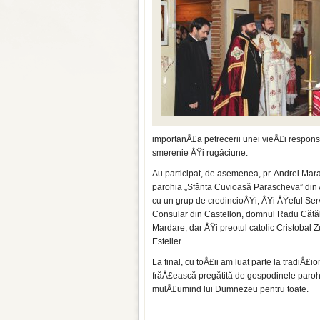
importanÅ£a petrecerii unei vieÅ£i respons
smerenie ÅŸi rugăciune.
Au participat, de asemenea, pr. Andrei Mar
parohia „Sfânta Cuvioasă Parascheva” din
cu un grup de credincioÅŸi, ÅŸi ÅŸeful Serv
Consular din Castellon, domnul Radu Cătă
Mardare, dar ÅŸi preotul catolic Cristobal Z
Esteller.
La final, cu toÅ£ii am luat parte la tradiÅ£
frăÅ£ească pregătită de gospodi­nele paroh
mulÅ£umind lui Dumnezeu pentru toate.