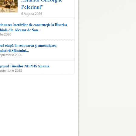
Pelerinul”
6 August 2026
inuarea lucrărilor de construcție la Biserica
hială din Alcazar de San...
lie 2026
uă etapă în renovarea și amenajarea
ăstirii Sfântului...
eptembrie 2025
resul Tinerilor NEPSIS Spania
eptembrie 2025