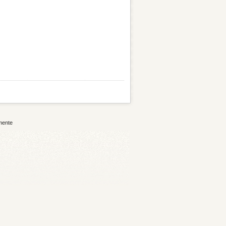
mente