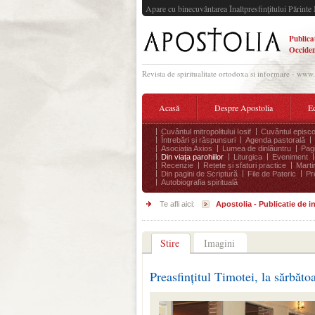
Apare cu binecuvântarea Înaltpresfinţitului Părinte 
Publica
Occiden
Revista de spiritualitate ortodoxa si informare - www
Acasă
Despre Apostolia
Ec
Cuvântul mitropolitului Iosif
Cuvântul episco
Întrebări și răspunsuri
Agenda pastorală
Asociația Axios
Lumea de dinlăuntru
Pagi
Din viața parohiilor
Liturgica
Eveniment
Recenzie
Rețete și sfaturi practice
Marti
Din pagini de Scriptură
File de Pateric
Pr
Autobiografia spirituală
Te afli aici:
Apostolia - Publicatie de 
Stire
Imagini
Preasfințitul Timotei, la sărbăt