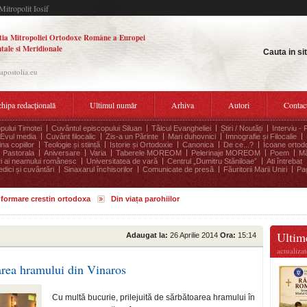
Mitropolit Iosif
tia Mitropoliei Ortodoxe Române a Europei
tale si Meridionale
Cauta in si
.apostolia.eu
hipa redacțională
Ultimul număr
Arhiva
Autori
Contac
pului Timotei
Cuvântul episcopului Siluan
Tâlcul Evangheliei
Știri / Noutăți
Interviu - 
Evul media
Cuvânt filocalic
Zis-a un Părinte
Mari duhovnici
Imnografie și Filocalie
na copiilor
Teologie și stiință
Istorie și Ortodoxie
Canonica
De ce...?
Icoane ortod
Pastorala
Aniversare
Varia
Taberele MOREOM
Pelerinaje MOREOM
Poem
Mă
ri ai neamului românesc
Universitatea de vară
Centrul „Dumitru Stăniloae”
Ati întrebat
edici și cuvântări
Sinaxarul închisorilor
Comunicate de presă
Făuritorii Marii Uniri
Pag
informare crestin ortodoxa
Din viața parohiilor
Ultime
Adaugat la:
26 Aprilie 2014
Ora:
15:14
actualiza
oarea hramului din Vinaros
Cu multă bucurie, prilejuită de sărbătoarea hramului în