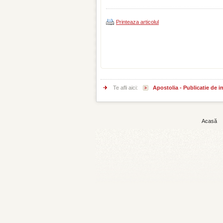
Printeaza articolul
Te afli aici:
Apostolia - Publicatie de 
Acasă