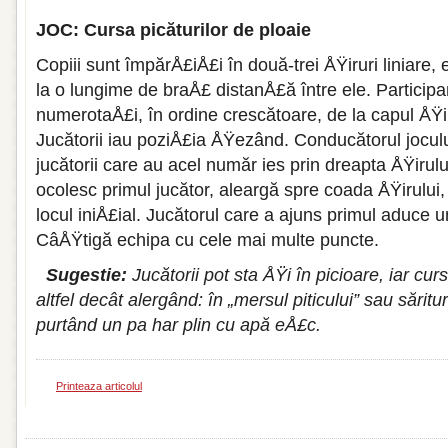
JOC: Cursa picăturilor de ploaie
Copiii sunt împărÅ£iÅ£i în două-trei ÅŸiruri liniare, 
la o lungime de braÅ£ distanÅ£ă între ele. Participan
numerotaÅ£i, în ordine crescătoa­re, de la capul ÅŸir
Jucătorii iau poziÅ£ia ÅŸezând. Conducătorul jocu­lu
jucătorii care au acel număr ies prin dreapta ÅŸirului
ocolesc primul ju­cător, aleargă spre coada ÅŸi­rului,
locul iniÅ£ial. Jucătorul care a ajuns primul aduce u
CâÅŸtigă echipa cu cele mai multe puncte.
Sugestie:
Jucătorii pot sta ÅŸi în picioare, iar curs
altfel decât alergând: în „mersul piticului” sau sărit
purtând un pa har plin cu apă eÅ£c.
Printeaza articolul