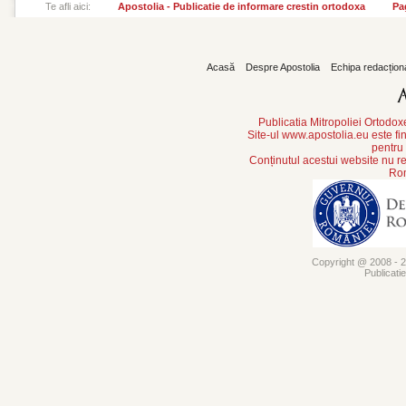
Te afli aici:
Apostolia - Publicatie de informare crestin ortodoxa
Pa
Acasă
Despre Apostolia
Echipa redacțion
Publicatia Mitropoliei Ortodo
Site-ul www.apostolia.eu este
pentru
Conținutul acestui website nu re
Rom
Copyright @ 2008 - 20
Publicati