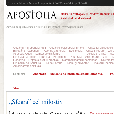
Apare cu binecuvântarea Înaltpresfinţitului Părinte Mitropolit Iosif
Publicatia Mitropoliei Ortodoxe Române a 
Occidentale si Meridionale
Revista de spiritualitate ortodoxa si informare - www.apostolia.eu
Acasă
Despre Apostolia
Echipa redacțională
Ultimul 
Cuvântul mitropolitului Iosif
Cuvântul episcopului Timotei
Cuvântul episcopului
Întrebări și răspunsuri
Agenda pastorală
Evul media
Cuvânt filocalic
Zis-
Asociația Axios
Lumea de dinlăuntru
Pagina copiilor
Teologie și stiință
Ist
Din viața parohiilor
Liturgica
Eveniment
Pastorala
Aniversare
Varia
T
Recenzie
Rețete și sfaturi practice
Martiri ai neamului românesc
Universita
Din pagini de Scriptură
File de Pateric
Predici și cuvântări
Sinaxarul închisor
Autobiografia spirituală
Te afli aici:
Apostolia - Publicatie de informare crestin ortodoxa
Pa
Stire
„Sfoara” cel milostiv
Pe aceeasi t
Într-o mănăstire din Grecia cu viaÅ£ă