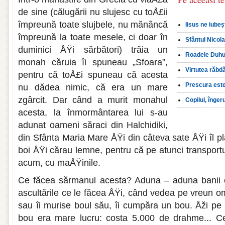
de sine (călugării nu slujesc cu toÅ£ii
împreună toate sluj­bele, nu mănâncă
Iisus ne iubeș
împre­ună la toate mesele, ci doar în
Sfântul Nicola
duminici ÅŸi sărbă­tori) trăia un
Roadele Duhul
monah că­ruia îi spuneau „Sfoara”,
Virtutea răbdă
pentru că toÅ£i spuneau că acesta
Prescura este 
nu dădea nimic, că era un mare
zgârcit. Dar când a murit monahul
Copilul, înger
acesta, la înmormântarea lui s-au
adunat oameni săraci din Halchidiki,
din Sfânta Maria Mare ÅŸi din câteva sate ÅŸi îl 
boi ÅŸi cărau lemne, pentru că pe atunci trans­portu
acum, cu maÅŸinile.
Ce făcea sărmanul acesta? Aduna – aduna banii 
ascultările ce le făcea ÅŸi, când vedea pe vreun 
sau îi murise boul său, îi cumpăra un bou. Åži pe
bou era mare lucru: costa 5.000 de drahme... Ce