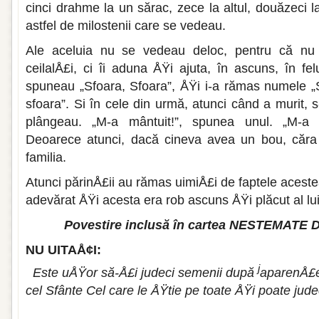
cinci drahme la un sărac, zece la altul, douăzeci l
astfel de milostenii care se vedeau.
Ale aceluia nu se vedeau deloc, pentru că nu
ceilalÅ£i, ci îi aduna ÅŸi ajuta, în ascuns, în felu
spuneau „Sfoara, Sfoara”, ÅŸi i-a rămas numele „S
sfoara”. Si în cele din urmă, atunci când a murit, 
plângeau. „M-a mântuit!”, spunea unul. „M-a m
Deoarece atunci, dacă cineva avea un bou, căra
familia.
Atunci părinÅ£ii au rămas uimiÅ£i de faptele acest
adevărat ÅŸi acesta era rob ascuns ÅŸi plăcut al l
Povestire inclusă în cartea NESTEMATE 
NU UITAÅ¢I:
j
Este uÅŸor să-Å£i judeci semenii după
aparenÅ£
cel Sfânte Cel care le ÅŸtie pe toate ÅŸi poate jude