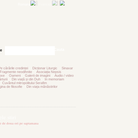
Romana
Francais
Cauta
te
Pe cărările credinței
Dicționar Liturgic
Sinaxar
Fragmente neodihnite
Asociația Nepsis
oxe
Oameni
Galerii de imagini
Audio / video
rturii
Din viață și din Duh
In memoriam
Cuvântul mitropolitului Serafim
ina de filosofie
Din viața mănăstirilor
le stiri
te de doua ori pe saptamana