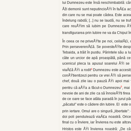
lui Dumnezeu este însă neschimbabilă: când v
Åži demonii sunt neputincioÅŸi în faÅ£a ace
din care nu se mai poate cădea. Este acea
îndelung rabdă; [...] nu se laudă, nu se tr
care reuÅŸim să iubim pe Dumnezeu ÅŸi 
transfigurarea prin Iubire ne va da Chipul îm
În ceea ce ne priveÅŸte pe noi, ceilalÅ£i,
Prin perseverenÅ£ă. Se povesteÅŸte despre 
Tebaida, a trăit în pustiu. Părintele său a l
câte un urcior de apă proas­pătă, până ce 
ucenicul pleca la apusul soarelui ÅŸi se 
4
viaÅ£ă ÅŸi a rodit
Dumnezeu este accesibil 
conÅŸtientizezi pentru ce vrei ÅŸi să pers
chef, două zile iau o pauză ÅŸi apoi mai
5
pentru că aÅŸa a făcut-o Dumnezeu
, mai
nevoie de ani de zile ca să înnoieÅŸti fire
de ce oare se face atâta paradă în jurul pă
„păcatul” este o cădere din Iubire. El este o
prin iertare. Omul are o singură „libertate
doi poli pendulează viaÅ£a noastră. Oric
final cu o Înviere, iar Învierea nu este alt
Hristos este ÅŸi învierea noas­tră: „De câ