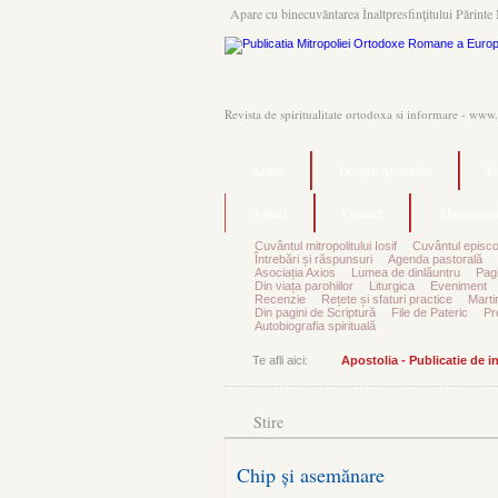
Apare cu binecuvântarea Înaltpresfinţitului Părinte 
Revista de spiritualitate ortodoxa si informare - www
Acasă
Despre Apostolia
Ec
Autori
Contact
Abonament
Cuvântul mitropolitului Iosif
Cuvântul episco
Întrebări și răspunsuri
Agenda pastorală
Asociația Axios
Lumea de dinlăuntru
Pagi
Din viața parohiilor
Liturgica
Eveniment
Recenzie
Rețete și sfaturi practice
Marti
Din pagini de Scriptură
File de Pateric
Pr
Autobiografia spirituală
Te afli aici:
Apostolia - Publicatie de 
Stire
Chip și asemănare