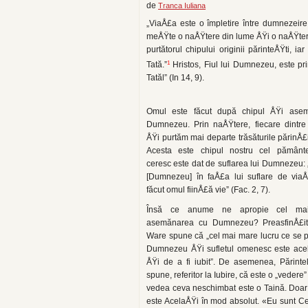
de
Tranca Iuliana
„ViaÅ£a este o împletire între dumnezeire
meÅŸte o naÅŸtere din lume ÅŸi o naÅŸtere
purtătorul chipului originii părinteÅŸti, 
1
Tată.”
Hristos, Fiul lui Dumnezeu, este pr
Tatăl” (In 14, 9).
Omul este făcut după chipul ÅŸi asem
Dumnezeu. Prin naÅŸtere, fiecare dintre
ÅŸi purtăm mai departe trăsăturile părinÅ£i
Acesta este chi­pul nostru cel pământ
ceresc este dat de suflarea lui Dumnezeu: „
[Dumnezeu] în faÅ£a lui suflare de via
făcut omul fiinÅ£ă vie” (Fac. 2, 7).
Însă ce anume ne apropie cel ma
asemănarea cu Dumnezeu? PreasfinÅ£itu
Ware spune că „cel mai mare lucru ce se p
Dumnezeu ÅŸi sufletul omenesc este acel
ÅŸi de a fi iubit”. De asemenea, Părinte
spune, referitor la Iubire, că este o „vedere”
vedea ceva neschimbat este o Taină. Do
este AcelaÅŸi în mod absolut. «Eu sunt Ce