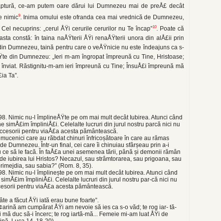
făptură, ce-am putem oare dărui lui Dumnezeu mai de preÅ£ decât
9
e nimic
. Inima omului este ofran­da cea mai vrednică de Dumnezeu,
10
Cel ne­cuprins: „cerul ÅŸi cerurile cerurilor nu Te încap”
. Poate că
ta constă: în taina naÅŸterii ÅŸi renaÅŸterii unora din alÅ£ii prin
e din Dumnezeu, taină pentru care o veÅŸnicie nu este îndea­juns ca s-
Ÿte din Dumnezeu: „Ieri m-am îngro­pat împreună cu Tine, Hristoase;
i înviat. Răstignitu-m-am ieri împreună cu Tine; ÎnsuÅ£i împreună mă
ia Ta”.
 98. Nimic nu-l împlineÅŸte pe om mai mult decât Iubirea. Atunci când
 simÅ£im împliniÅ£i. Celelalte lucruri din jurul nostru par­că nici nu
accesorii pentru viaÅ£a acesta pământească.
mucenici care au răbdat chinuri înfricoșătoare în care au rămas
de Dumnezeu. Într-un final, cei care îi chinuiau sfârșeau prin a-i
 ce să le facă. În faÅ£a unei asemenea tării, până și demonii rămân
de iubirea lui Hristos? Necazul, sau strâmtorarea, sau prigoana, sau
rimejdia, sau sabia?” (Rom. 8, 35).
 98. Nimic nu-l împlinește pe om mai mult decât Iubirea. Atunci când
simÅ£im împliniÅ£i. Celelalte lucruri din jurul nostru par-că nici nu
cesorii pentru viaÅ£a acesta pământească.
âte a făcut ÅŸi iată erau bune foarte”.
¢arină am cumpărat ÅŸi am nevoie să ies ca s-o văd; te rog iar- tă-
 mă duc să-i încerc; te rog iartă-mă... Femeie mi-am luat ÅŸi de
Cină, Luca 14, 18-20).