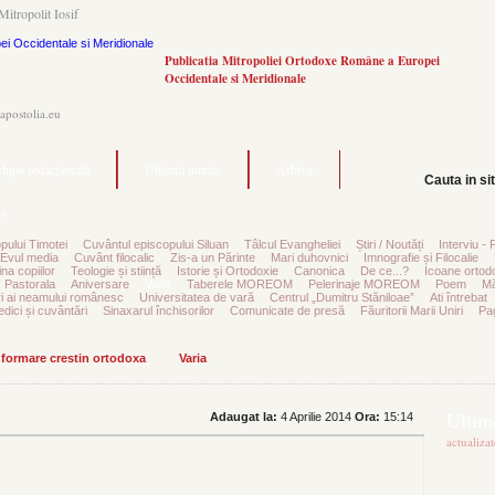
Mitropolit Iosif
Publicatia Mitropoliei Ortodoxe Române a Europei
Occidentale si Meridionale
.apostolia.eu
hipa redacțională
Ultimul număr
Arhiva
Cauta in si
e
pului Timotei
Cuvântul episcopului Siluan
Tâlcul Evangheliei
Știri / Noutăți
Interviu - 
Evul media
Cuvânt filocalic
Zis-a un Părinte
Mari duhovnici
Imnografie și Filocalie
na copiilor
Teologie și stiință
Istorie și Ortodoxie
Canonica
De ce...?
Icoane ortod
Pastorala
Aniversare
Varia
Taberele MOREOM
Pelerinaje MOREOM
Poem
Mă
ri ai neamului românesc
Universitatea de vară
Centrul „Dumitru Stăniloae”
Ati întrebat
edici și cuvântări
Sinaxarul închisorilor
Comunicate de presă
Făuritorii Marii Uniri
Pag
informare crestin ortodoxa
Varia
Ultime
Adaugat la:
4 Aprilie 2014
Ora:
15:14
actualiza