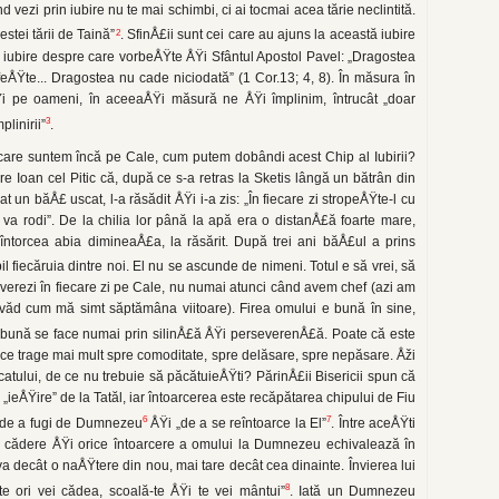
ezi prin iubire nu te mai schimbi, ci ai tocmai acea tărie neclintită.
2
stei tării de Taină”
. SfinÅ£ii sunt cei care au ajuns la această iubire
 iubire despre care vorbeÅŸte ÅŸi Sfântul Apostol Pavel: „Dragostea
ufeÅŸte... Dragostea nu cade niciodată” (1 Cor.13; 4, 8). În măsura în
pe oameni, în aceeaÅŸi măsură ne ÅŸi împlinim, întrucât „doar
3
plinirii”
.
 care suntem încă pe Cale, cum putem dobân­di acest Chip al Iubirii?
Ioan cel Pitic că, după ce s-a retras la Sketis lângă un bătrân din
uat un băÅ£ uscat, l-a răsădit ÅŸi i-a zis: „În fiecare zi stropeÅŸte-l cu
va rodi”. De la chilia lor până la apă era o distanÅ£ă foarte mare,
întorcea abia dimineaÅ£a, la răsărit. După trei ani băÅ£ul a prins
fiecăruia dintre noi. El nu se ascunde de nimeni. Totul e să vrei, să
everezi în fiecare zi pe Cale, nu numai atunci când avem chef (azi am
 văd cum mă simt săptămâna viitoare). Firea omului e bună în sine,
 bună se face numai prin silinÅ£ă ÅŸi perseverenÅ£ă. Poate că este
a ce trage mai mult spre comoditate, spre delăsare, spre nepăsare. Åži
catului, de ce nu trebuie să păcătuieÅŸti? PărinÅ£ii Bisericii spun că
 „ieÅŸire” de la Tatăl, iar întoarcerea este recăpătarea chipului de Fiu
6
7
”: de a fugi de Dumnezeu
ÅŸi „de a se reîntoarce la El”
. Între aceÅŸti
e cădere ÅŸi orice întoarcere a omu­lui la Dumnezeu echivalează în
ceva decât o naÅŸtere din nou, mai tare decât cea dinainte. Învierea lui
8
te ori vei cădea, scoală-te ÅŸi te vei mântui”
. Iată un Dumnezeu