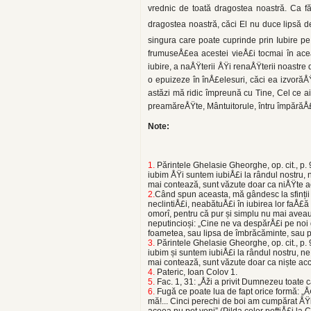
vrednic de toată dragostea noastră. Ca 
dragostea noastră, căci El nu duce lipsă d
singura care poate cuprinde prin Iubire pe 
frumuseÅ£ea acestei vieÅ£i tocmai în aceas
iubire, a naÅŸ­terii ÅŸi renaÅŸterii noastr
o epuizeze în înÅ£elesuri, căci ea izvorăÅ
astăzi mă ridic împreună cu Tine, Cel ce a
preamăreÅŸte, Mântuitorule, întru împărăÅ£
Note:
1.
Părintele Ghelasie Gheorghe, op. cit., p.
iubim ÅŸi suntem iubiÅ£i la rândul nostru, ne
mai contează, sunt văzute doar ca niÅŸte 
2.
Când spun aceasta, mă gândesc la sfinții 
neclintiÅ£i, neabătuÅ£i în iubirea lor faÅ£ă 
omorî, pentru că pur și simplu nu mai aveau
neputincioși: „Cine ne va despărÅ£i pe noi 
foametea, sau lipsa de îmbrăcăminte, sau p
3.
Părintele Ghelasie Gheorghe, op. cit., p.
iubim și suntem iubiÅ£i la rândul nostru, ne 
mai contează, sunt văzute doar ca niște ac
4.
Pateric, Ioan Colov 1.
5.
Fac. 1, 31: „Åži a privit Dumnezeu toate c
6.
Fugă ce poate lua de fapt orice formă: „Å
mă!... Cinci perechi de boi am cumpărat ÅŸi
aceea nu pot veni” (Pilda celor poftiÅ£i la 