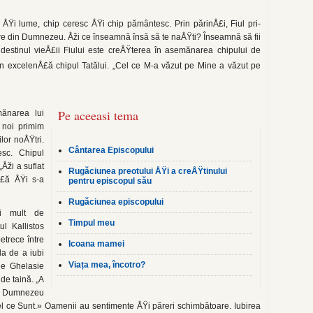
 ÅŸi lume, chip ceresc ÅŸi chip pământesc. Prin părinÅ£i, Fiul pri­
 din Dumnezeu. Åži ce în­seamnă însă să te naÅŸti? Înseamnă să fii
iar destinul vieÅ£ii Fiului este creÅŸterea în asemănarea chipului de
in excelenÅ£ă chipul Tatălui. „Cel ce M-a văzut pe Mine a văzut pe
Pe aceeasi tema
ănarea lui
 noi primim
lor noÅŸtri.
Cântarea Episcopului
esc. Chipul
Åži a suflat
Rugăciunea preotului ÅŸi a creÅŸtinului
Å£ă ÅŸi s-a
pentru episcopul său
Rugăciunea episcopului
i mult de
Timpul meu
l Kallistos
etrece între
Icoana mamei
a de a iubi
Viața mea, încotro?
le Ghelasie
 de taină. „A
ar Dumnezeu
l ce Sunt.» Oamenii au sentimente ÅŸi păreri schimbătoare. Iubirea