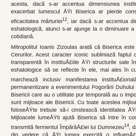
acesta, dacă s-ar accentua dimensiunea institu
exacerbat lumescul ÅŸi Biserica ar pierde cons
12
eficacitatea mărturiei
, iar dacă s-ar accentua d
eshatologică, atunci s-ar ajunge la o diminuare a c
cotidiană.
Mitropolitul Ioanis Zizoulas arată că Biserica est
Cerurilor. Acest caracter iconic subliniază faptul
transparentă în instituÅ£iile ÅŸi struc­turile sale î
eshatologice să se reflecte în ele, mai ales în cu
marchează inclusiv manifestarea instituÅ£ional
permanenti­zare a evenimentului Pogorârii Duhului S
Bisericii care au o utilitate pur temporală au o impo
sunt mijloace ale Bisericii. Cu toate acestea mijlo
foloseÅŸte trebuie să-i cinstească identitatea Å
Mijloacele lumeÅŸti ajută Biserica să intre în c
14
transmită fermen­tul ÎmpărăÅ£iei lui Dumnezeu
, 
din vedere că ÅŸi lumea exercită o influenÅ£