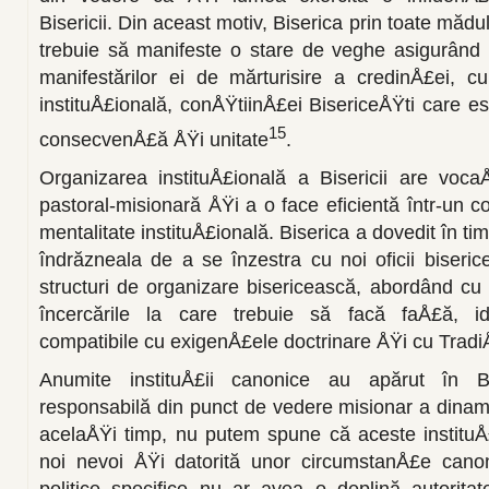
Bisericii. Din aceast motiv, Biserica prin toate măd
trebuie să manifeste o stare de veghe asigurând 
ma­nifestărilor ei de mărturisire a credinÅ£ei, c
instituÅ£ională, conÅŸtiinÅ£ei BisericeÅŸti care e
15
consecvenÅ£ă ÅŸi unitate
.
Organizarea instituÅ£ională a Bisericii are voca
pastoral-misionară ÅŸi a o face eficientă într-un co
mentalitate instituÅ£ională. Biserica a dovedit în t
îndrăzneala de a se înzestra cu noi oficii biseri
structuri de organizare bisericească, abordând cu 
încercările la care trebuie să facă faÅ£ă, ide
compatibile cu exigenÅ£ele doctrinare ÅŸi cu Tradi
Anumite instituÅ£ii canonice au apărut în B
responsabilă din punct de vedere misionar a dinami
acelaÅŸi timp, nu putem spune că aceste instituÅ£
noi nevoi ÅŸi datorită unor circumstanÅ£e canoni
politice specifice nu ar avea o deplină autorita