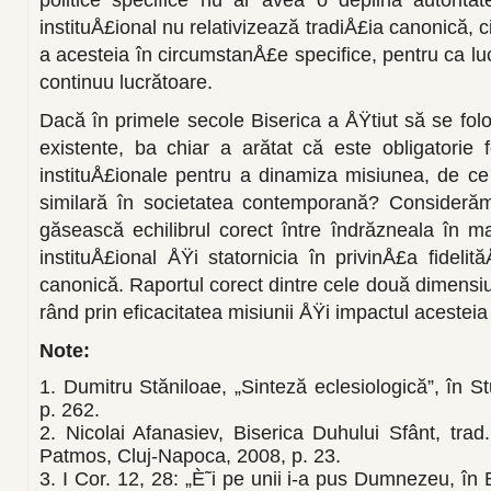
instituÅ£ional nu relativizează tradiÅ£ia canonică, ci
a acesteia în circumstanÅ£e specifice, pentru ca lu­
continuu lucrătoare.
Dacă în primele secole Biserica a ÅŸtiut să se f
existente, ba chiar a arătat că este obligatorie f
instituÅ£ionale pentru a dinamiza misiu­nea, de c
similară în societatea contemporană? Considerăm
găsească echilibrul corect între îndrăzneala în ma
instituÅ£ional ÅŸi statornicia în privinÅ£a fideli
canonică. Raportul corect dintre cele două dimensiu
rând prin eficacitatea misiunii ÅŸi impac­tul acesteia
Note:
1. Dumitru Stăniloae, „Sinteză eclesiologică”, în St
p. 262.
2. Nicolai Afanasiev, Biserica Duhului Sfânt, trad
Patmos, Cluj-Napoca, 2008, p. 23.
3. I Cor. 12, 28: „È˜i pe unii i-a pus Dumnezeu, în Bi