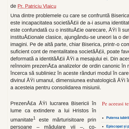
de
Pr. Patriciu Vlaicu
Una dintre problemele cu care se confruntă Biserica
este incapacitatea societăÅ£ii de a-i asuma identita
este confundată cu o instituÅ£ie oarecare, ÅŸi îi sun
instituÅ£ionale clasice, ajungându-se uneori la o d
imagini. Pe de altă par­te, chiar Biserica, printr-o 
suficient cont de mentalitatea societăÅ£ii, poate fa
deformată a identităÅ£ii ÅŸi a mesajului ei. Din ac
reînnoim prezenÅ£a analizelor de ordin canonic în re
încerca să subliniez în aceste rânduri modul în care 
divinul ÅŸi umanul, dimensiunea eshatologică ÅŸi î
a acesteia pen­tru consolidarea misiunii.
Pe aceeasi t
PrezenÅ£a ÅŸi lucrarea Bisericii în
lume ca extindere a lui Hristos în
1
Puterea iubirii
umanitate
este măr­turisitoare prin
persoane – mădulare vii –, co­
Episcopat și 