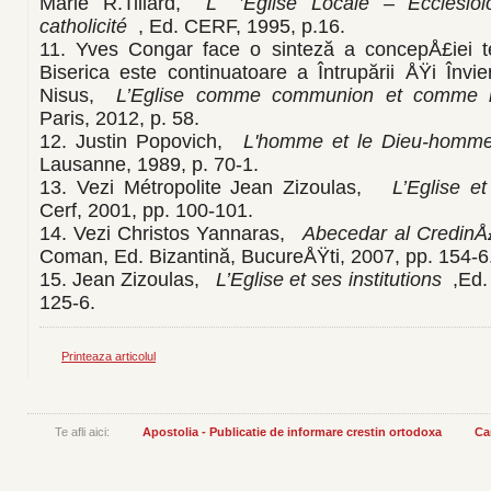
Marie R.Tillard,
L
’Eglise Locale – Ecclési
catholicité
, Ed. CERF, 1995, p.16.
11. Yves Congar face o sinteză a concepÅ£iei t
Biserica este continuatoare a Întrupării ÅŸi Învieri
Nisus,
L’Eglise comme communion et comme in
Paris, 2012, p. 58.
12. Justin Popovich,
L'homme et le Dieu-homm
Lausanne, 1989, p. 70-1.
13. Vezi Métropolite Jean Zizoulas,
L’Eglise et 
Cerf, 2001, pp. 100-101.
14. Vezi Christos Yannaras,
Abecedar al CredinÅ
Coman, Ed. Bizantină, BucureÅŸti, 2007, pp. 154-6
15. Jean Zizoulas,
L’Eglise et ses institutions
,Ed.
125-6.
Printeaza articolul
Te afli aici:
Apostolia - Publicatie de informare crestin ortodoxa
Ca