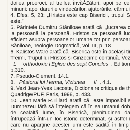
doilea prooroci, al treilea învăÅ£ători; apoi pe c
minuni; apoi darurile vindecărilor, ajutorările, cârmuiri
4. Efes. 5, 23: „Hristos este cap Bisericii, trupul 
este.”
5. Părintele Dumitru Stăniloae arată că „lucrarea 
la persoană la persoană. Hristos ca persoană lu
eficient asupra persoanelor umane tot prin perso
Săniloae, Teologie Dogmatică, vol. III, p. 18.
6. Kalistos Ware arată că Biserica este în același t
Treimi, Trupul lui Hristos și Cinzecime continuă. Ve
L
’orthodoxie l’Eglise des sept Conciles
, Editi
p.310.
7. Pseudo-Clement, 14,1.
8.
Păstorul lui Herma, Viziunea
II
, 4,1.
9. Vezi Jean-Yves Lacoste, Dictionaire critique de t
Quadrige/PUF, Paris, 1998, p. 433.
10. Jean-Marie R.Tillard arată că este imposibil s
Dumnezeu fără să înțelegem că în ea umanul dobâ
de cealaltă lume, în Biserică, plenitudinea da
întrupează într-un loc istoric determinat, și astfel
care nu aparține acestei lumi este sădită în timp 