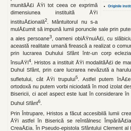
munităÅ£i ÅŸi tot ceea ce exprimă
Originile insti
dimensiunea instituită ÅŸi
2
instituÅ£ională
. Mântuitorul nu s-a
mulÅ£umit să impună lumii poruncile sale prin put
3
a ales persoane
, oameni obiÅŸnuiÅ£i, cu slăbiciu
această realitate umană firească a realizat o co­m
prin lucrarea Duhului Sfânt într-un corp eclezi
4
însuÅŸi
. Hristos a instituit ÅŸi modalităÅ£i de ma
Duhul Sfânt, prin care lucrarea nevăzută a ha­rului
5
sufletului, cât ÅŸi trupului
. Astfel putem înÅ£
ortodoxă nu putem vorbi niciodată în mod izolat de
Bisericii, ci acel aspect este luat în considerare î
6
Duhul Sfânt
.
Prin Întrupare, Hristos a făcut accesibilă lumii cre
ÅŸi astfel în Biserică se reîntâlnesc ÎmpărăÅ£ia
CreaÅ£ia. În Pseudo-epistola Sfântului Clement al