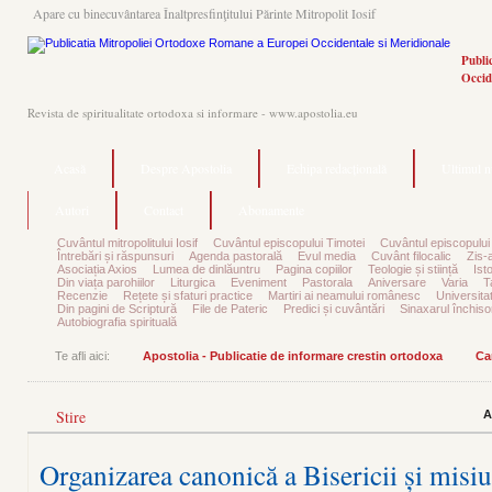
Apare cu binecuvântarea Înaltpresfinţitului Părinte Mitropolit Iosif
Publi
Occid
Revista de spiritualitate ortodoxa si informare - www.apostolia.eu
Acasă
Despre Apostolia
Echipa redacțională
Ultimul 
Autori
Contact
Abonamente
Cuvântul mitropolitului Iosif
Cuvântul episcopului Timotei
Cuvântul episcopului
Întrebări și răspunsuri
Agenda pastorală
Evul media
Cuvânt filocalic
Zis-
Asociația Axios
Lumea de dinlăuntru
Pagina copiilor
Teologie și stiință
Ist
Din viața parohiilor
Liturgica
Eveniment
Pastorala
Aniversare
Varia
T
Recenzie
Rețete și sfaturi practice
Martiri ai neamului românesc
Universita
Din pagini de Scriptură
File de Pateric
Predici și cuvântări
Sinaxarul închisor
Autobiografia spirituală
Te afli aici:
Apostolia - Publicatie de informare crestin ortodoxa
Ca
Stire
A
Organizarea canonică a Bisericii și mis