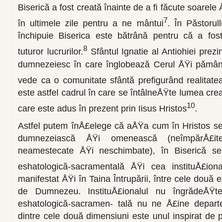
Biserică a fost creată înainte de a fi făcute soarele
7
în ultimele zile pentru a ne mântui
. În Păstoru
închipuie Biserica este bătrână pentru că a fost
8
tuturor lucrurilor.
Sfântul Ignatie al Antiohiei prezi
dumnezeiesc în care înglobează Cerul ÅŸi pământu
vede ca o comunitate sfântă prefigurând realitate
este astfel cadrul în care se întâlneÅŸte lumea crea
10
care este adus în prezent prin Iisus Hristos
.
Astfel putem înÅ£elege că aÅŸa cum în Hristos se î
dumne­zeiască ÅŸi omenească (neîmpărÅ£ite
neamestecate ÅŸi neschimbate), în Biserică se
eshatologică-sacramentală ÅŸi cea instituÅ£iona
manifestat ÅŸi în Taina Întrupării, între cele două e
de Dumnezeu. InstituÅ£ionalul nu îngrădeÅŸte 
eshatologică-sacramen- tală nu ne Å£ine departe 
dintre cele două dimensiuni este unul inspi­rat de 