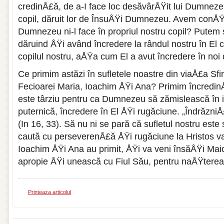
credinÅ£ă, de a-I face loc desăvârÅŸit lui Dumnezeu
copil, dăruit lor de ÎnsuÅŸi Dumnezeu. Avem conÅŸt
Dumnezeu ni-l face în propriul nostru copil? Putem s
dăruind ÅŸi având încredere la rân­dul nostru în El c
co­pilul nostru, aÅŸa cum El a avut încredere în noi 
Ce primim astăzi în sufletele noastre din viaÅ£a Sfi
Fecioarei Maria, Ioachim ÅŸi Ana? Primim încredin
este târziu pentru ca Dumnezeu să zămislească în 
puter­nică, încredere în El ÅŸi rugăciune. „ÎndrăzniÅ
(In 16, 33). Să nu ni se pară că sufletul nostru este 
caută cu perseverenÅ£ă ÅŸi rugăciune la Hristos v
Ioachim ÅŸi Ana au primit, ÅŸi va veni însăÅŸi Ma
apropie ÅŸi unească cu Fiul Său, pentru naÅŸterea
Printeaza articolul