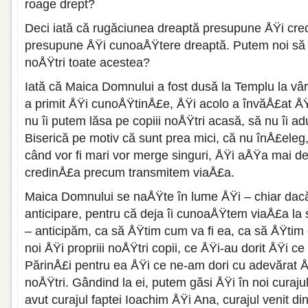
roage drept?
Deci iată că rugăciunea dreaptă presupu­ne ÅŸi cre
presupune ÅŸi cunoaÅŸ­tere dreaptă. Putem noi să 
noÅŸtri toate acestea?
Iată că Maica Domnului a fost dusă la Tem­plu la vâr
a primit ÅŸi cu­noÅŸtinÅ£e, ÅŸi acolo a învăÅ£at Å
nu îi putem lăsa pe copiii noÅŸtri acasă, să nu îi 
Biserică pe motiv că sunt prea mici, că nu înÅ£ele
când vor fi mari vor merge singuri, ÅŸi aÅŸa mai d
credinÅ£a pre­cum transmitem viaÅ£a.
Maica Domnului se naÅŸte în lume ÅŸi – chiar dacă 
anticipare, pentru că deja îi cunoaÅŸtem viaÅ£a la 
– anticipăm, ca să ÅŸtim cum va fi ea, ca să ÅŸtim
noi ÅŸi propriii noÅŸ­tri copii, ce ÅŸi-au dorit ÅŸi ce
PărinÅ£i pentru ea ÅŸi ce ne-am dori cu adevărat ÅŸ
noÅŸtri. Gândind la ei, pu­tem găsi ÅŸi în noi curaj
avut curajul faptei Ioachim ÅŸi Ana, curajul ve­nit d