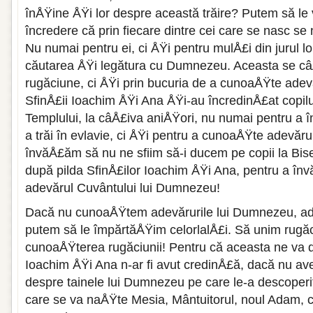
înÅŸine ÅŸi lor despre această trăire? Putem să l
încredere că prin fiecare din­tre cei care se nasc 
Nu numai pentru ei, ci ÅŸi pentru mulÅ£i din jurul lor
căutarea ÅŸi legătura cu Dum­nezeu. Aceasta se câ
rugă­ciune, ci ÅŸi prin bucuria de a cunoaÅŸte adev
SfinÅ£ii Ioachim ÅŸi Ana ÅŸi-au încredinÅ£at copil
Templu­lui, la câÅ£iva aniÅŸori, nu numai pentru a
a trăi în evlavie, ci ÅŸi pentru a cu­noaÅŸte adevăr
învăÅ£ăm să nu ne sfiim să-i ducem pe copii la Biseri
după pilda SfinÅ£ilor Ioachim ÅŸi Ana, pentru a în
adevărul Cu­vântului lui Dumnezeu!
Dacă nu cunoaÅŸtem adevărurile lui Dum­nezeu, adev
putem să le împărtăÅŸim celorlalÅ£i. Să unim rugăc
cunoaÅŸterea rugăciunii! Pentru că aceasta ne va 
Ioachim ÅŸi Ana n-ar fi avut credinÅ£ă, dacă nu a
despre tainele lui Dumnezeu pe care le-a descoperi
care se va naÅŸte Mesia, Mântuitorul, noul Adam, 