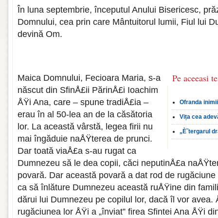
În luna septembrie, începutul Anului Bi­sericesc, p
Domnului, cea prin care Mântuitorul lumii, Fiul lui
devină Om.
Pe aceeasi t
Maica Domnului, Fecioara Maria, s-a
năs­cut din SfinÅ£ii PărinÅ£i Ioachim
ÅŸi Ana, care – spune tradiÅ£ia –
Ofranda inimi
erau în al 50-lea an de la căsă­toria
Vița cea adev
lor. La această vârstă, legea firii nu
„È˜tergarul d
mai îngăduie naÅŸterea de prunci.
Dar toată viaÅ£a s-au rugat ca
Dumnezeu să le dea copii, căci nepu­tinÅ£a naÅŸteri
povară. Dar aceas­tă povară a dat rod de rugăciune
ca să înlăture Dumnezeu această ru­ÅŸine din familia
dărui lui Dumnezeu pe copilul lor, dacă îl vor avea
rugăciunea lor ÅŸi a „înviat” firea Sfintei Ana ÅŸi din