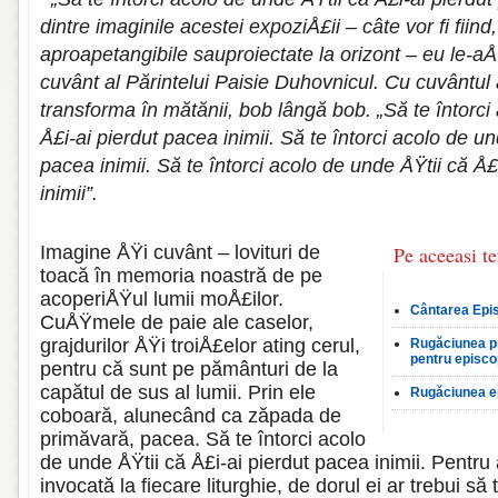
dintre imagini­le acestei expoziÅ£ii – câte vor fi fiind
aproapetangibile sauproiectate la orizont – eu le-a
cuvânt al Părintelui Paisie Duhovnicul. Cu cuvântul a
transforma în mătănii, bob lângă bob. „Să te întorci
Å£i-ai pierdut pacea inimii. Să te întorci acolo de un
pacea inimii. Să te întorci acolo de unde ÅŸtii că Å£
inimii”.
Imagine ÅŸi cuvânt – lovituri de
Pe aceeasi t
toacă în memoria noastră de pe
acoperiÅŸul lumii moÅ£ilor.
Cântarea Epi
CuÅŸmele de paie ale caselor,
grajdurilor ÅŸi troiÅ£elor ating cerul,
Rugăciunea pr
pentru episco
pentru că sunt pe pământuri de la
capătul de sus al lumii. Prin ele
Rugăciunea e
coboară, alunecând ca zăpada de
primăvară, pacea. Să te în­torci acolo
de unde ÅŸtii că Å£i-ai pierdut pacea inimii. Pentr
invocată la fi­ecare liturghie, de dorul ei ar trebui s