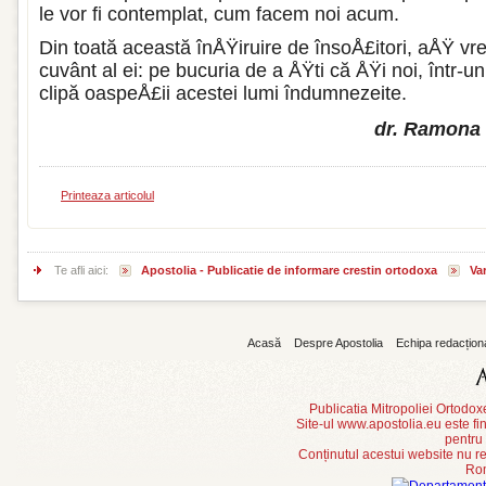
le vor fi contemplat, cum facem noi acum.
Din toată această înÅŸiruire de însoÅ£itori, aÅŸ vr
cuvânt al ei: pe bucu­ria de a ÅŸti că ÅŸi noi, într-un
clipă oaspeÅ£ii acestei lumi îndumnezeite.
dr. Ramona N
Printeaza articolul
Te afli aici:
Apostolia - Publicatie de informare crestin ortodoxa
Var
Acasă
Despre Apostolia
Echipa redacțion
Publicatia Mitropoliei Ortodo
Site-ul www.apostolia.eu este
pentru
Conținutul acestui website nu re
Rom