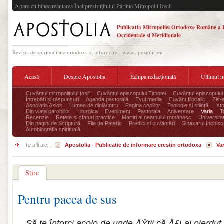
Apare cu binecuvântarea Înaltpresfinţitului Părinte Mitropolit Iosif
Publicatia Mitropoliei Ortodoxe Române a 
Occidentale si Meridionale
Revista de spiritualitate ortodoxa si informare - www.apostolia.eu
Acasă
Despre Apostolia
Echipa redacțională
Ultimul 
Cuvântul mitropolitului Iosif
Cuvântul episcopului Timotei
Cuvântul episcopului
Întrebări și răspunsuri
Agenda pastorală
Evul media
Cuvânt filocalic
Zis-
Asociația Axios
Lumea de dinlăuntru
Pagina copiilor
Teologie și stiință
Ist
Din viața parohiilor
Liturgica
Eveniment
Pastorala
Aniversare
Varia
T
Recenzie
Rețete și sfaturi practice
Martiri ai neamului românesc
Universita
Din pagini de Scriptură
File de Pateric
Predici și cuvântări
Sinaxarul închisor
Autobiografia spirituală
Te afli aici:
Apostolia - Publicatie de informare crestin ortodoxa
Var
Stire
Pentru pacea de sus
„Să te întorci acolo de unde ÅŸtii că Å£i-ai pierdut