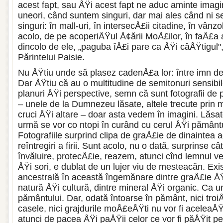
acest fapt, sau ÅŸi acest fapt ne aduc aminte imagini
uneori, când suntem singuri, dar mai ales când ni 
singuri: în mall-uri, în intersecÅ£ii citadine, în vân
aco­
lo, de pe acoperiÅŸul Å¢ării MoÅ£ilor, în faÅ£a 
dincolo de ele, „paguba îÅ£i pare ca ÅŸi câÅŸtigul",
Părintelui Paisie.
Nu ÅŸtiu unde să plasez cadenÅ£a lor: între imn de 
Dar ÅŸtiu că au o multitudine de semitonuri sensibil
planuri ÅŸi perspective, semn că sunt fo­tografii de
– unele de la Dumnezeu lăsate, altele trecute prin 
cruci ÅŸi altare – doar asta vedem în imagini. Lăsa
urmă se vor co ntopi în curând cu cerul ÅŸi pământu
Fotografiile surprind clipa de graÅ£ie de dinaintea a
reîntregiri a firii. Sunt acolo, nu o dată, surprinse câ
învăluire, protecÅ£ie, reazem, atunci cînd lemnul vech
ÅŸi sori, e du­blat de un lujer viu de mesteacăn. Exi
ancestrală în această îngemănare din­tre graÅ£ie ÅŸ
natură ÅŸi cultură, dintre mineral ÅŸi organic. Ca 
pământului. Dar, odată întoarse în pământ, nici troiÅ
casele, nici grajduri­le moÅ£eÅŸti nu vor fi aceleaÅŸi
atunci de pacea ÅŸi paÅŸii celor ce vor fi păÅŸit pe