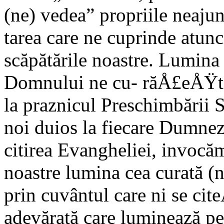
(ne) vedea” propri­ile neajun
tarea care ne cuprinde atun
scăpătările noastre. Lumina
Domnului ne cu- răÅ£eÅŸt
la praznicul Preschimbării S
noi duios la fiecare Dumneze
citirea Evangheliei, invocăm
noastre lumina cea curată (
prin cuvântul care ni se ci
adevărată care lumi­nează pe