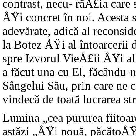
contrast, necu- răÅ£ia care 
ÅŸi concret în noi. Acesta s
adevărate, adică al reconside
la Botez ÅŸi al întoarcerii
spre Izvorul VieÅ£ii ÅŸi al
a făcut una cu El, făcându
Sângelui Său, prin care ne
vindecă de toată lucrarea str
Lumina „cea pururea fiitoa
astăzi „ÅŸi nouă, păcătoÅŸi