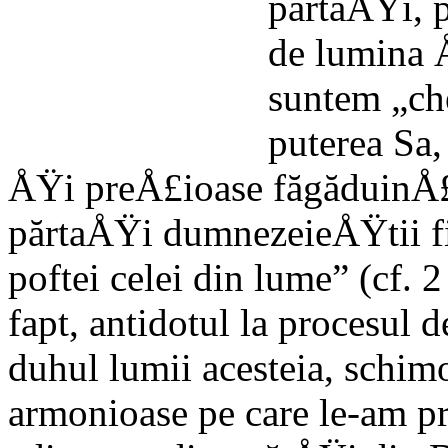
părtăÅŸi, p
de lumina 
suntem „ch
pute­rea Sa,
ÅŸi pre­Å£ioase făgăduinÅ£e
părtaÅŸi dumnezeieÅŸtii fir
poftei celei din lume” (cf. 2
fapt, antidotul la procesul d
duhul lumii acesteia, schim
armonioase pe care le-am pr