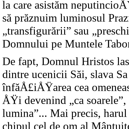
la care asistăm neputin­cioÅ
să prăznuim luminosul Prazn
„transfigurării” sau „presc
Domnului pe Muntele Tabor
De fapt, Domnul Hristos lasă 
dintre ucenicii Săi, slava S
înfăÅ£iÅŸarea cea ome­nea
ÅŸi deve­nind „ca soarele”,
lumina”... Mai precis, harul
chipul cel de om al Mântuito