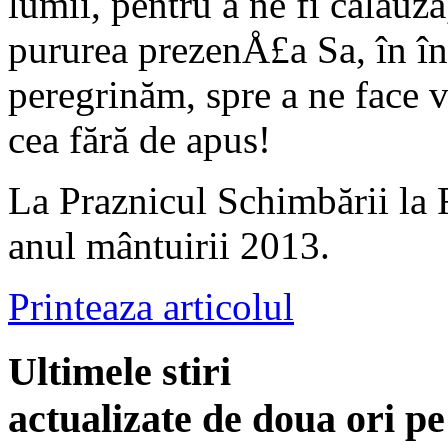
lumii, pen­tru a ne fi călău
pururea prezenÅ£a Sa, în înt
peregrinăm, spre a ne face
cea fără de apus!
La Praznicul Schimbării la 
anul mântuirii 2013.
Printeaza articolul
Ultimele stiri
actualizate de doua ori p