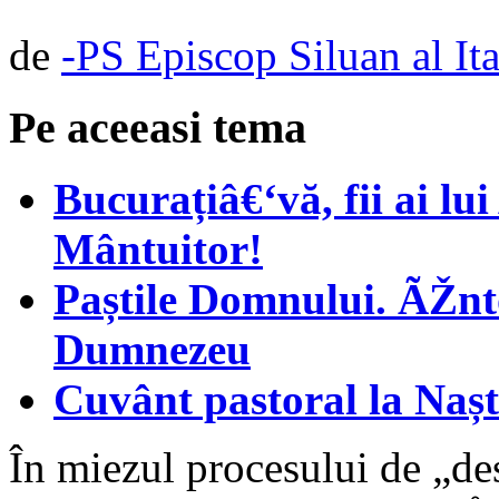
de
-PS Episcop Siluan al Ita
Pe aceeasi tema
Bucurațiâ€‘vă, fii ai l
Mântuitor!
Paștile Domnului. ÃŽnto
Dumnezeu
Cuvânt pastoral la Naș
În miezul procesului de „de