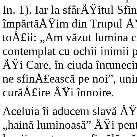
In. 1). Iar la sfârÅŸitul Sfi
împărtăÅŸim din Trupul ÅŸ
toÅ£ii: „Am văzut lumina ce
contemplat cu ochii inimii p
ÅŸi Care, în ciuda întunecim
ne sfinÅ£ească pe noi”, unin
curăÅ£ire ÅŸi înnoire.
Aceluia îi aducem slavă ÅŸ
„haină luminoasă” ÅŸi pen­