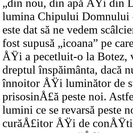
„din nou, din apă ÅŸi din Du
lumina Chipului Domnului ce
este dat să ne vedem scâlci
fost su­pusă „icoana” pe car
ÅŸi a pecetluit-o la Botez, 
dreptul înspăimânta, dacă nu 
înnoitor ÅŸi luminător de su
prisosinÅ£ă peste noi. Astfe
lumini ce se revarsă peste n
curăÅ£itor ÅŸi de conÅŸtiin