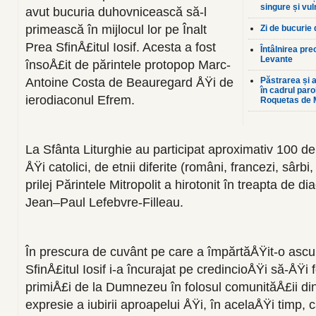
singure și vul
avut bucuria duhovnicească să-l
primească în mijlocul lor pe Înalt
Zi de bucurie
Prea SfinÅ£itul Iosif. Acesta a fost
Întâlnirea pre
Levante
însoÅ£it de părintele protopop Marc-
Antoine Costa de Beauregard ÅŸi de
Păstrarea și a
în cadrul par
ierodiaconul Efrem.
Roquetas de 
La Sfânta Liturghie au participat aproximativ 100 d
ÅŸi catolici, de etnii diferite (români, francezi, sârbi
prilej Părintele Mitropolit a hirotonit în treapta de d
Jean–Paul Lefebvre-Filleau.
În prescura de cuvânt pe care a împărtăÅŸit-o ascult
SfinÅ£itul Iosif i-a încurajat pe credincioÅŸi să-ÅŸi
primiÅ£i de la Dumnezeu în folosul comunităÅ£ii din
expresie a iubirii aproapelui ÅŸi, în acelaÅŸi timp, 