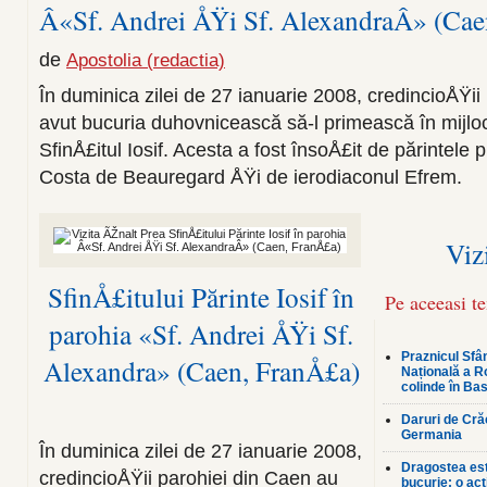
Â«Sf. Andrei ÅŸi Sf. AlexandraÂ» (Cae
de
Apostolia (redactia)
În duminica zilei de 27 ianuarie 2008, credincioÅŸii
avut bucuria duhovnicească să-l primească în mijlocu
SfinÅ£itul Iosif. Acesta a fost însoÅ£it de părintel
Costa de Beauregard ÅŸi de ierodiaconul Efrem.
Vizi
SfinÅ£itului Părinte Iosif în
Pe aceeasi t
parohia «Sf. Andrei ÅŸi Sf.
Praznicul Sfân
Alexandra» (Caen, FranÅ£a)
Națională a R
colinde în Bas
Daruri de Crăc
Germania
În duminica zilei de 27 ianuarie 2008,
Dragostea est
credincioÅŸii parohiei din Caen au
bucurie: o ac