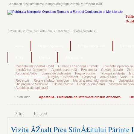
Apare cu binecuvântarea Înaltpresfinţitului Părinte Mitropolit Iosif
Publi
Occid
Revista de spiritualitate ortodoxa si informare - www.apostolia.eu
Acasă
Despre Apostolia
Echipa redacțională
Ultimul 
Autori
Contact
Abonamente
Cuvântul mitropolitului Iosif
Cuvântul episcopului Timotei
Cuvântul episcopului
Întrebări și răspunsuri
Agenda pastorală
Evul media
Cuvânt filocalic
Zis-
Asociația Axios
Lumea de dinlăuntru
Pagina copiilor
Teologie și stiință
Ist
Din viața parohiilor
Liturgica
Eveniment
Pastorala
Aniversare
Varia
T
Recenzie
Rețete și sfaturi practice
Martiri ai neamului românesc
Universita
Din pagini de Scriptură
File de Pateric
Predici și cuvântări
Sinaxarul închisor
Autobiografia spirituală
Te afli aici:
Apostolia - Publicatie de informare crestin ortodoxa
Din
Stire
Imagini
Vizita ÃŽnalt Prea SfinÅ£itului Părinte I