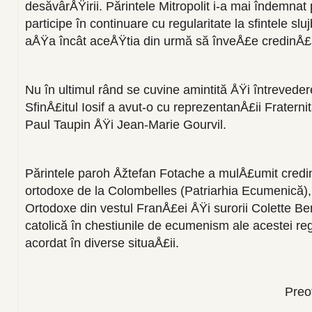
desăvârÅŸirii. Părintele Mitropolit i-a mai îndemnat
participe în continuare cu regularitate la sfintele slu
aÅŸa încât aceÅŸtia din urmă să înveÅ£e credinÅ£a 
Nu în ultimul rând se cuvine amintită ÅŸi întreveder
SfinÅ£itul Iosif a avut-o cu reprezentanÅ£ii Fratern
Paul Taupin ÅŸi Jean-Marie Gourvil.
Părintele paroh Åžtefan Fotache a mulÅ£umit credin
ortodoxe de la Colombelles (Patriarhia Ecumenică),
Ortodoxe din vestul FranÅ£ei ÅŸi surorii Colette B
catolică în chestiunile de ecumenism ale acestei regi
acordat în diverse situaÅ£ii.
Preo