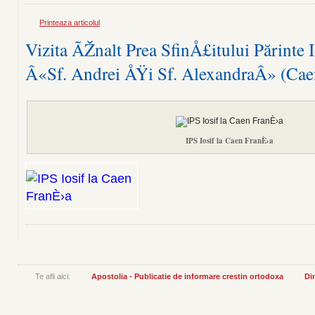
Printeaza articolul
Vizita ÃŽnalt Prea SfinÅ£itului Părinte I
Â«Sf. Andrei ÅŸi Sf. AlexandraÂ» (Cae
IPS Iosif la Caen FranÈ›a
Te afli aici:
Apostolia - Publicatie de informare crestin ortodoxa
Din