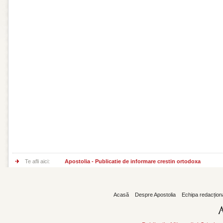
Te afli aici:
Apostolia - Publicatie de informare crestin ortodoxa
Acasă
Despre Apostolia
Echipa redacțion