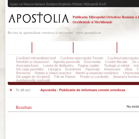
Apare cu binecuvântarea Înaltpresfinţitului Părinte Mitropolit Iosif
Publicatia Mitropoliei Ortodoxe Române a 
Occidentale si Meridionale
Revista de spiritualitate ortodoxa si informare - www.apostolia.eu
Acasă
Despre Apostolia
Echipa redacțională
Ultimul 
Cuvântul mitropolitului Iosif
Cuvântul episcopului Timotei
Cuvântul episcopului
Întrebări și răspunsuri
Agenda pastorală
Evul media
Cuvânt filocalic
Zis-
Asociația Axios
Lumea de dinlăuntru
Pagina copiilor
Teologie și stiință
Ist
Din viața parohiilor
Liturgica
Eveniment
Pastorala
Aniversare
Varia
T
Recenzie
Rețete și sfaturi practice
Martiri ai neamului românesc
Universita
Din pagini de Scriptură
File de Pateric
Predici și cuvântări
Sinaxarul închisor
Autobiografia spirituală
Te afli aici:
Apostolia - Publicatie de informare crestin ortodoxa
Rezultate
Nu exist