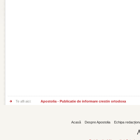
Te afli aici:
Apostolia - Publicatie de informare crestin ortodoxa
Acasă
Despre Apostolia
Echipa redacțion