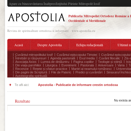
Apare cu binecuvântarea Înaltpresfinţitului Părinte Mitropolit Iosif
Publicatia Mitropoliei Ortodoxe Române a 
Occidentale si Meridionale
Revista de spiritualitate ortodoxa si informare - www.apostolia.eu
Acasă
Despre Apostolia
Echipa redacțională
Ultimul 
Cuvântul mitropolitului Iosif
Cuvântul episcopului Timotei
Cuvântul episcopului
Întrebări și răspunsuri
Agenda pastorală
Evul media
Cuvânt filocalic
Zis-
Asociația Axios
Lumea de dinlăuntru
Pagina copiilor
Teologie și stiință
Ist
Din viața parohiilor
Liturgica
Eveniment
Pastorala
Aniversare
Varia
T
Recenzie
Rețete și sfaturi practice
Martiri ai neamului românesc
Universita
Din pagini de Scriptură
File de Pateric
Predici și cuvântări
Sinaxarul închisor
Autobiografia spirituală
Te afli aici:
Apostolia - Publicatie de informare crestin ortodoxa
Rezultate
Nu exista a