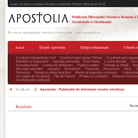
Apare cu binecuvântarea Înaltpresfinţitului Părinte Mitropolit Iosif
Publicatia Mitropoliei Ortodoxe Române a 
Occidentale si Meridionale
Revista de spiritualitate ortodoxa si informare - www.apostolia.eu
Acasă
Despre Apostolia
Echipa redacțională
Ultimul 
Cuvântul mitropolitului Iosif
Cuvântul episcopului Timotei
Cuvântul episcopului
Întrebări și răspunsuri
Agenda pastorală
Evul media
Cuvânt filocalic
Zis-
Asociația Axios
Lumea de dinlăuntru
Pagina copiilor
Teologie și stiință
Ist
Din viața parohiilor
Liturgica
Eveniment
Pastorala
Aniversare
Varia
T
Recenzie
Rețete și sfaturi practice
Martiri ai neamului românesc
Universita
Din pagini de Scriptură
File de Pateric
Predici și cuvântări
Sinaxarul închisor
Autobiografia spirituală
Te afli aici:
Apostolia - Publicatie de informare crestin ortodoxa
Rezultate
Nu ex