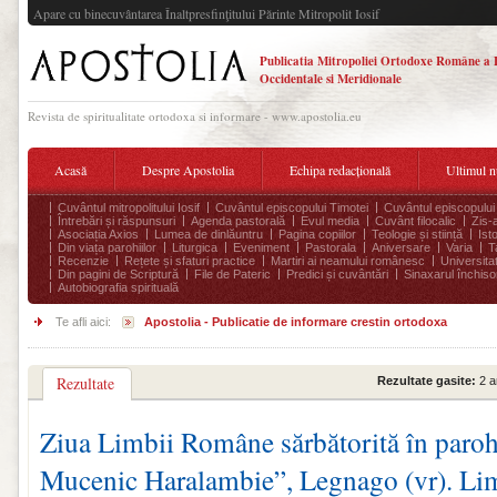
Apare cu binecuvântarea Înaltpresfinţitului Părinte Mitropolit Iosif
Publicatia Mitropoliei Ortodoxe Române a 
Occidentale si Meridionale
Revista de spiritualitate ortodoxa si informare - www.apostolia.eu
Acasă
Despre Apostolia
Echipa redacțională
Ultimul 
Cuvântul mitropolitului Iosif
Cuvântul episcopului Timotei
Cuvântul episcopului
Întrebări și răspunsuri
Agenda pastorală
Evul media
Cuvânt filocalic
Zis-
Asociația Axios
Lumea de dinlăuntru
Pagina copiilor
Teologie și stiință
Ist
Din viața parohiilor
Liturgica
Eveniment
Pastorala
Aniversare
Varia
T
Recenzie
Rețete și sfaturi practice
Martiri ai neamului românesc
Universita
Din pagini de Scriptură
File de Pateric
Predici și cuvântări
Sinaxarul închisor
Autobiografia spirituală
Te afli aici:
Apostolia - Publicatie de informare crestin ortodoxa
Rezultate
Rezultate gasite:
2 a
Ziua Limbii Române sărbătorită în parohi
Mucenic Haralambie”, Legnago (vr). Li