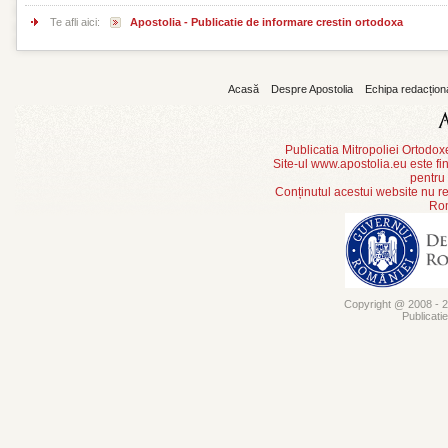
Te afli aici:
Apostolia - Publicatie de informare crestin ortodoxa
Acasă
Despre Apostolia
Echipa redacțion
Publicatia Mitropoliei Ortodo
Site-ul www.apostolia.eu este
pentru
Conținutul acestui website nu re
Rom
Copyright @ 2008 - 20
Publicati