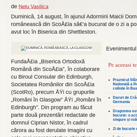
de
Nelu Vasilica
Duminică, 14 august, în ajunul Adormirii Maicii Dom
românească din ScoÅ£ia sâ€‘a bucurat de o zi a po
avut loc în Biserica din Shettleston.
Evenimentul 
FundaÅ£ia „Biserica Ortodoxă
Pe aceeasi t
Română din ScoÅ£ia”, în colaborare
cu Biroul Consular din Edinburgh,
Praznicul Sfân
Societatea Românilor din ScoÅ£ia
Națională a R
colinde în Bas
(ScotRo), precum ÅŸi cu grupurile
Daruri de Crăc
„Români în Glasgow” ÅŸi „Români în
Germania
Edinburgh”. Din program au făcut
Dragostea est
parte două prezentări redactate de
bucurie: o ac
singure și vul
domnul Ciprian Nistor, în cadrul
Zi de bucurie
cărora au fost derulate imagini cu