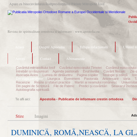
Apare cu binecuvântarea Înaltpresfinţitului Părinte Mitropolit Iosif
Publi
Occid
Revista de spiritualitate ortodoxa si informare - www.apostolia.eu
Acasă
Despre Apostolia
Echipa redacțională
Ultimul 
Autori
Contact
Abonamente
Cuvântul mitropolitului Iosif
Cuvântul episcopului Timotei
Cuvântul episcopului
Întrebări și răspunsuri
Agenda pastorală
Evul media
Cuvânt filocalic
Zis-
Asociația Axios
Lumea de dinlăuntru
Pagina copiilor
Teologie și stiință
Ist
Din viața parohiilor
Liturgica
Eveniment
Pastorala
Aniversare
Varia
T
Recenzie
Rețete și sfaturi practice
Martiri ai neamului românesc
Universita
Din pagini de Scriptură
File de Pateric
Predici și cuvântări
Sinaxarul închisor
Autobiografia spirituală
Te afli aici:
Apostolia - Publicatie de informare crestin ortodoxa
Din
Stire
Imagini
Ada
DUMINICÄ‚ ROMÃ‚NEASCÄ‚ LA G