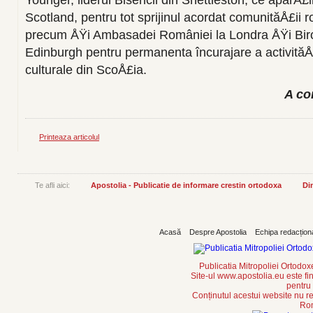
Younger, liderul Bisericii din Shettleston, ce aparÅ
Scotland, pentru tot sprijinul acordat comunităÅ£ii
precum ÅŸi Ambasadei României la Londra ÅŸi Biro
Edinburgh pentru permanenta încurajare a activităÅ£
culturale din ScoÅ£ia.
A co
Printeaza articolul
Te afli aici:
Apostolia - Publicatie de informare crestin ortodoxa
Din
Acasă
Despre Apostolia
Echipa redacțion
Publicatia Mitropoliei Ortodo
Site-ul www.apostolia.eu este
pentru
Conținutul acestui website nu re
Rom