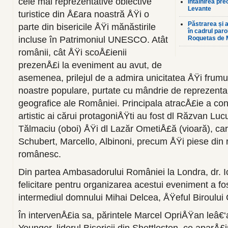
cele mai reprezentative obiective
Întâlnirea pre
Levante
turistice din Å£ara noastră ÅŸi o
Păstrarea și a
parte din bisericile ÅŸi mănăstirile
în cadrul par
incluse în Patrimoniul UNESCO. Atât
Roquetas de 
românii, cât ÅŸi scoÅ£ienii
prezenÅ£i la eveniment au avut, de
asemenea, prilejul de a admira unicitatea ÅŸi fru
noastre populare, purtate cu mândrie de reprezentan
geografice ale României. Principala atracÅ£ie a con
artistic ai cărui protagoniÅŸti au fost dl Răzvan Lu
Tălmaciu (oboi) ÅŸi dl Lazăr OmetiÅ£ă (vioară), care
Schubert, Marcello, Albinoni, precum ÅŸi piese din re
românesc.
Din partea Ambasadorului României la Londra, dr. I
felicitare pentru organizarea acestui eveniment a fo
intermediul domnului Mihai Delcea, ÅŸeful Biroului
În intervenÅ£ia sa, părintele Marcel OpriÅŸan leâ€