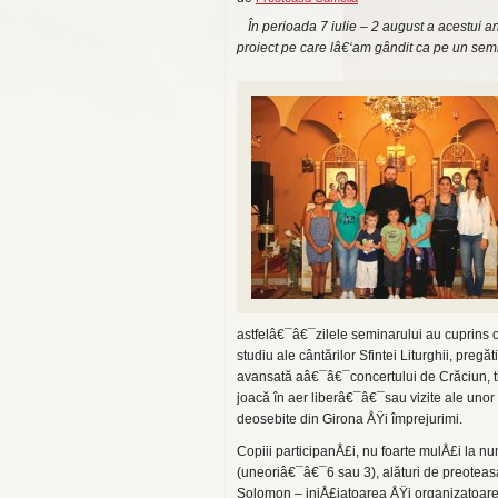
În perioada 7 iulie – 2 august a acestui a
proiect pe care lâ€‘am gândit ca pe un sem
astfelâ€¯â€¯zilele seminarului au cuprins 
studiu ale cântărilor Sfintei Liturghii, pregăt
avansată aâ€¯â€¯concertului de Crăciun, 
joacă în aer liberâ€¯â€¯sau vizite ale unor 
deosebite din Girona ÅŸi împrejurimi.
Copiii participanÅ£i, nu foarte mulÅ£i la n
(uneoriâ€¯â€¯6 sau 3), alături de preotea
Solomon – iniÅ£iatoarea ÅŸi organizatoar