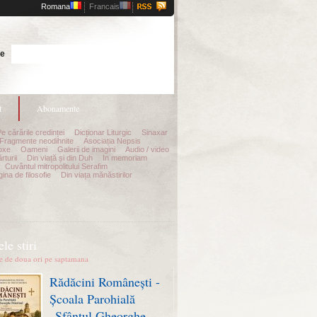
Romana
Francais
Cauta
te
t
Abonamente
Pe cărările credinței
Dicționar Liturgic
Sinaxar
Fragmente neodihnite
Asociația Nepsis
oxe
Oameni
Galerii de imagini
Audio / video
rturii
Din viață și din Duh
In memoriam
Cuvântul mitropolitului Serafim
ina de filosofie
Din viața mănăstirilor
le stiri
te de doua ori pe saptamana
Rădăcini Românești -
Școala Parohială
„Sfântul Gheorghe