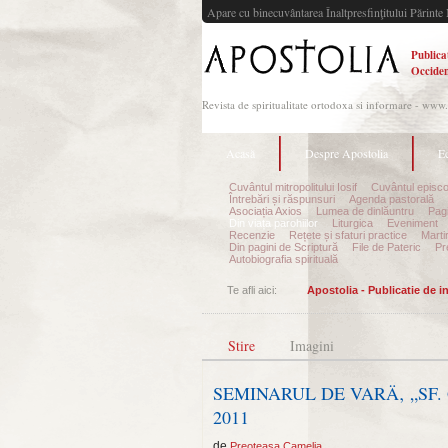
Apare cu binecuvântarea Înaltpresfinţitului Părinte 
Publica
Occiden
Revista de spiritualitate ortodoxa si informare - www
Acasă
Despre Apostolia
Ec
Cuvântul mitropolitului Iosif
Cuvântul episco
Întrebări și răspunsuri
Agenda pastorală
Asociația Axios
Lumea de dinlăuntru
Pagi
Din viața parohiilor
Liturgica
Eveniment
Recenzie
Rețete și sfaturi practice
Marti
Din pagini de Scriptură
File de Pateric
Pr
Autobiografia spirituală
Te afli aici:
Apostolia - Publicatie de 
Stire
Imagini
SEMINARUL DE VARÄ‚ „SF. 
2011
de
Preoteasa Camelia