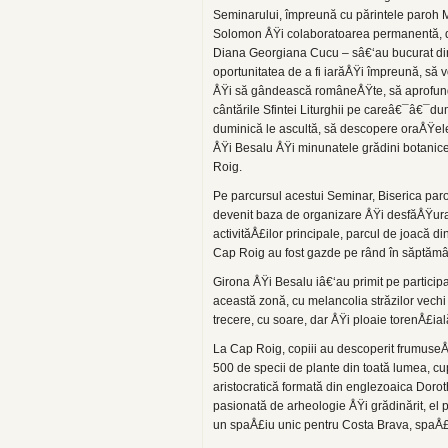
Seminarului, împreună cu părintele paroh 
Solomon ÅŸi colaboratoarea permanentă,
Diana Georgiana Cucu – sâ€‘au bucurat din
oportunitatea de a fi iarăÅŸi împreună, să
ÅŸi să gândească româneÅŸte, să aprofu
cântările Sfintei Liturghii pe careâ€¯â€¯du
duminică le ascultă, să descopere oraÅŸel
ÅŸi Besalu ÅŸi minunatele grădini botanic
Roig.
Pe parcursul acestui Seminar, Biserica par
devenit baza de organizare ÅŸi desfăÅŸur
activităÅ£ilor principale, parcul de joacă din
Cap Roig au fost gazde pe rând în săptămâ
Girona ÅŸi Besalu iâ€‘au primit pe particip
această zonă, cu melancolia străzilor vech
trecere, cu soare, dar ÅŸi ploaie torenÅ£ială
La Cap Roig, copiii au descoperit frumuseÅ
500 de specii de plante din toată lumea, cu
aristocratică formată din englezoaica Doro
pasionată de arheologie ÅŸi grădinărit, el 
un spaÅ£iu unic pentru Costa Brava, spaÅ£i