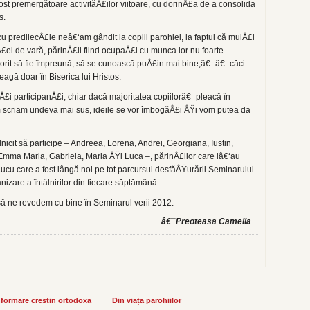
st premergătoare activităÅ£ilor viitoare, cu dorinÅ£a de a consolida
s.
u predilecÅ£ie neâ€‘am gândit la copiii parohiei, la faptul că mulÅ£i
£ei de vară, părinÅ£ii fiind ocupaÅ£i cu munca lor nu foarte
orit să fie împreună, să se cunoască puÅ£in mai bine,â€¯â€¯căci
eagă doar în Biserica lui Hristos.
£i participanÅ£i, chiar dacă majoritatea copiilorâ€¯pleacă în
criam undeva mai sus, ideile se vor îmbogăÅ£i ÅŸi vom putea da
icit să participe – Andreea, Lorena, Andrei, Georgiana, Iustin,
Emma Maria, Gabriela, Maria ÅŸi Luca –, părinÅ£ilor care iâ€‘au
u care a fost lângă noi pe tot parcursul desfăÅŸurării Seminarului
izare a întâlnirilor din fiecare săptămână.
să ne revedem cu bine în Seminarul verii 2012.
â€¯Preoteasa Camelia
informare crestin ortodoxa
Din viața parohiilor