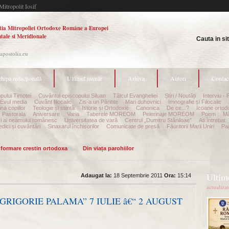
Mitropolit Iosif
tia Mitropoliei Ortodoxe Române a Europei
tale si Meridionale
Cauta in si
.apostolia.eu
hipa redacțională
Ultimul număr
Arhiva
Autori
Contac
pului Timotei
Cuvântul episcopului Siluan
Tâlcul Evangheliei
Știri / Noutăți
Interviu - 
Evul media
Cuvânt filocalic
Zis-a un Părinte
Mari duhovnici
Imnografie și Filocalie
na copiilor
Teologie și stiință
Istorie și Ortodoxie
Canonica
De ce...?
Icoane ortod
Pastorala
Aniversare
Varia
Taberele MOREOM
Pelerinaje MOREOM
Poem
Mă
ri ai neamului românesc
Universitatea de vară
Centrul „Dumitru Stăniloae”
Ati întrebat
edici și cuvântări
Sinaxarul închisorilor
Comunicate de presă
Făuritorii Marii Uniri
Pag
informare crestin ortodoxa
Din viața parohiilor
Ultime
Adaugat la:
18 Septembrie 2011
Ora:
15:14
actualiza
GRIGORIE PALAMA” 7 IULIE â€“ 2 AUGUST