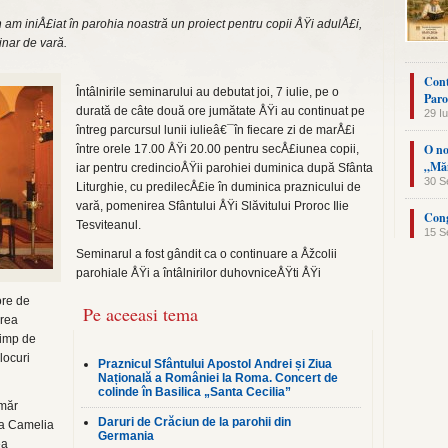
n am iniÅ£iat în parohia noastră un proiect pentru copii ÅŸi adulÅ£i,
inar de vară.
Cont
Întâlnirile seminarului au debutat joi, 7 iulie, pe o
Paro
durată de câte două ore jumătate ÅŸi au continuat pe
29 Iu
întreg parcursul lunii iulieâ€¯în fiecare zi de marÅ£i
O no
între orele 17.00 ÅŸi 20.00 pentru secÅ£iunea copii,
„Măn
iar pentru credincioÅŸii parohiei duminica după Sfânta
30 S
Liturghie, cu predilecÅ£ie în duminica praznicului de
vară, pomenirea Sfântului ÅŸi Slăvitului Proroc Ilie
Cong
Tesviteanul.
15 S
Seminarul a fost gândit ca o continuare a Åžcolii
parohiale ÅŸi a întâlnirilor duhovniceÅŸti ÅŸi
ore de
Pe aceeasi tema
irea
timp de
locuri
Praznicul Sfântului Apostol Andrei și Ziua
Națională a României la Roma. Concert de
colinde în Basilica „Santa Cecilia”
umăr
Daruri de Crăciun de la parohii din
sa Camelia
Germania
ea