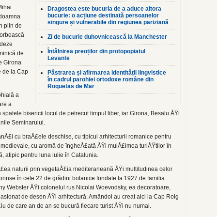
Mihai
Dragostea este bucuria de a aduce altora
bucurie: o acțiune destinată persoanelor
 doamna
singure și vulnerabile din regiunea pariziană
 plin de
 vorbească
Zi de bucurie duhovnicească la Manchester
ndeze
Întâlnirea preoților din protopopiatul
minică de
Levante
e Girona
e de la Cap
Păstrarea și afirmarea identității lingvistice
în cadrul parohiei ortodoxe române din
Roquetas de Mar
ohială a
are a
 spatele bisericii locul de petrecut timpul liber, iar Girona, Besalu ÅŸi
nile Seminarului.
anÅ£i cu braÅ£ele deschise, cu tipicul arhitecturii romanice pentru
i medievale, cu aromă de îngheÅ£ată ÅŸi mulÅ£imea turiÅŸtilor în
, atipic pentru luna iulie în Catalunia.
£ea naturii prin vegetaÅ£ia mediteraneană ÅŸi multitudinea celor
prinse în cele 22 de grădini botanice fondate la 1927 de familia
thy Webster ÅŸi colonelul rus Nicolai Woevodsky, ea decoratoare,
pasionat de desen ÅŸi arhitectură. Amândoi au creat aici la Cap Roig
u de care an de an se bucură fiecare turist ÅŸi nu numai.