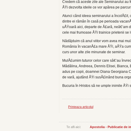
Credem că aceste zile ale Seminarului au fo
ÅŸi dezvolta ideile ce vor apărea pe parcur
Atunci când ideea seminarului a încolÅ£it, c
dintre ei rămân în casă pe perioada vacanÅ
uÅŸoară aici, departe de Å£ară, neâ€‘am d
cele mai frumoase ÅŸi trainice prietenii se l
Nădăjduim că anul viitor vom avea mai mulÅ
România în vacanÅ£a mare ÅŸi, aÅŸa cum s
curs unor alte zile minunate de seminar.
MulÅ£umim tuturor celor care sâ€‘au învredn
Mădălina, Andreea, Dennis Elisei, Bianca, 
adus pe copii, doamnei Diana Georgiana Cuc
de vară, ajutând ÅŸi susÅ£inând buna organ
Bucuria în Hristos să ne umple inimile ÅŸi 
Printeaza articolul
Te afli aici:
Apostolia - Publicatie de 