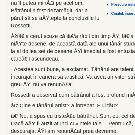
nu îl putea minÅ£i pe acel om.
Prescura este 
Bătrânul a fost dezamăgit, dar a
Copilul, înger
părut să se aÅŸtepte la concluziile lui
Rossetti.
Åžiâ€‘a cerut scuze că iâ€‘a răpit din timp ÅŸi lâ€‘
niÅŸte desene, de această dată ale unui tânăr stude
la al doilea set de desene ÅŸi imediat a fost entuzi
careâ€‘l ascundeau.
- Acestea sunt bune, a exclamat. Tânărul are talent. 
încurajat în cariera sa artistică. Va avea un viitor s
greu ÅŸi nu va renunÅ£a.
Rossetti a observat cum bătrânul a fost profund mi
â€‘ Cine e tânărul artist? a întrebat. Fiul tău?
â€‘ Nu, a spus cu tristeÅ£e bătrânul. Sunt eu, cel 
Dacă aÅŸ fi auzit atunci cuvintele tale… Pentru că, 
descurajat ÅŸi am renunÅ£at prea devreme.