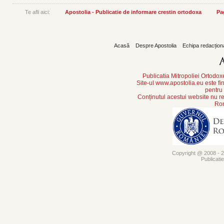
Te afli aici:
Apostolia - Publicatie de informare crestin ortodoxa
Pa
Acasă
Despre Apostolia
Echipa redacțion
Publicatia Mitropoliei Ortodo
Site-ul www.apostolia.eu este
pentru
Conținutul acestui website nu re
Rom
Copyright @ 2008 - 20
Publicati