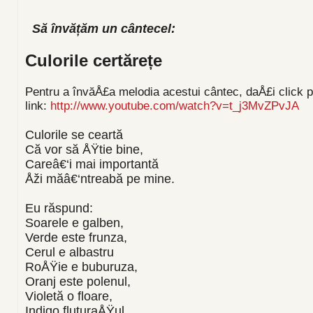
Să învățăm un cântecel:
Culorile certărețe
Pentru a învăÅ£a melodia acestui cântec, daÅ£i click 
link:
http://www.youtube.com/watch?v=t_j3MvZPvJA
Culorile se ceartă
Că vor să ÅŸtie bine,
Careâ€‘i mai importantă
Åži măâ€‘ntreabă pe mine.
Eu răspund:
Soarele e galben,
Verde este frunza,
Cerul e albastru
RoÅŸie e buburuza,
Oranj este polenul,
Violetă o floare,
Indigo fluturaÅŸul,