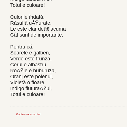
Totul e culoare!
Culorile îndată,
Răsuflă uÅŸurate,
Le este clar deâ€‘acuma
Cât sunt de importante.
Pentru că:
Soarele e galben,
Verde este frunza,
Cerul e albastru
RoÅŸie e buburuza,
Oranj este polenul,
Violetă o floare,
Indigo fluturaÅŸul,
Totul e culoare!
Printeaza articolul