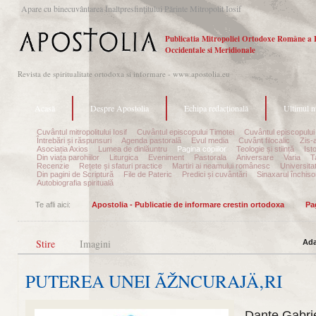
Apare cu binecuvântarea Înaltpresfinţitului Părinte Mitropolit Iosif
Publicatia Mitropoliei Ortodoxe Române a 
Occidentale si Meridionale
Revista de spiritualitate ortodoxa si informare - www.apostolia.eu
Acasă
Despre Apostolia
Echipa redacțională
Ultimul 
Cuvântul mitropolitului Iosif
Cuvântul episcopului Timotei
Cuvântul episcopului
Întrebări și răspunsuri
Agenda pastorală
Evul media
Cuvânt filocalic
Zis-
Asociația Axios
Lumea de dinlăuntru
Pagina copiilor
Teologie și stiință
Ist
Din viața parohiilor
Liturgica
Eveniment
Pastorala
Aniversare
Varia
T
Recenzie
Rețete și sfaturi practice
Martiri ai neamului românesc
Universita
Din pagini de Scriptură
File de Pateric
Predici și cuvântări
Sinaxarul închisor
Autobiografia spirituală
Te afli aici:
Apostolia - Publicatie de informare crestin ortodoxa
Pa
Stire
Imagini
Ada
PUTEREA UNEI ÃŽNCURAJÄ‚RI
Dante Gabriel