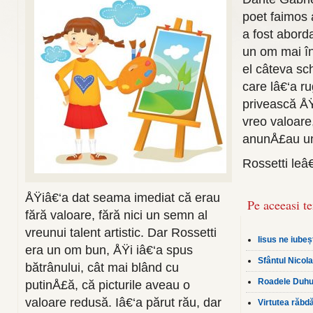
poet faimos a
a fost abord
un om mai în
el câteva s
care lâ€‘a ru
privească ÅŸ
vreo valoar
anunÅ£au un 
Rossetti leâ€
ÅŸiâ€‘a dat seama imediat că erau
Pe aceeasi t
fără valoare, fără nici un semn al
vreunui talent artistic. Dar Rossetti
Iisus ne iubeș
era un om bun, ÅŸi iâ€‘a spus
Sfântul Nicola
bătrânului, cât mai blând cu
Roadele Duhul
putinÅ£ă, că picturile aveau o
valoare redusă. Iâ€‘a părut rău, dar
Virtutea răbdă