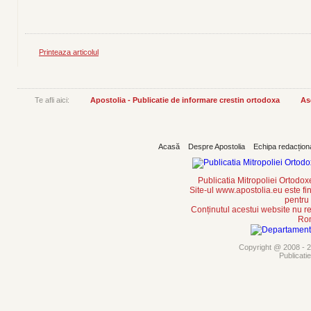
Printeaza articolul
Te afli aici:
Apostolia - Publicatie de informare crestin ortodoxa
As
Acasă
Despre Apostolia
Echipa redacțion
Publicatia Mitropoliei Ortodo
Site-ul www.apostolia.eu este
pentru
Conținutul acestui website nu re
Rom
Copyright @ 2008 - 20
Publicati