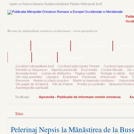
Apare cu binecuvântarea Înaltpresfinţitului Părinte Mitropolit Iosif
Publi
Occid
Revista de spiritualitate ortodoxa si informare - www.apostolia.eu
Acasă
Despre Apostolia
Echipa redacțională
Ultimul 
Autori
Contact
Abonamente
Cuvântul mitropolitului Iosif
Cuvântul episcopului Timotei
Cuvântul episcopului
Întrebări și răspunsuri
Agenda pastorală
Evul media
Cuvânt filocalic
Zis-
Asociația Axios
Lumea de dinlăuntru
Pagina copiilor
Teologie și stiință
Ist
Din viața parohiilor
Liturgica
Eveniment
Pastorala
Aniversare
Varia
T
Recenzie
Rețete și sfaturi practice
Martiri ai neamului românesc
Universita
Din pagini de Scriptură
File de Pateric
Predici și cuvântări
Sinaxarul închisor
Autobiografia spirituală
Te afli aici:
Apostolia - Publicatie de informare crestin ortodoxa
As
Stire
Pelerinaj Nepsis la Mănăstirea de la Bus