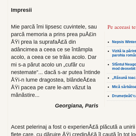
Impresii
Pe aceeasi t
Mie parcă îmi lipsesc cuvintele, sau
parcă memoria a prins prea puÅ£in
ÅŸi prea la suprafaÅ£ă din
Nepsis Winter
adâncimea a ceea ce se întâmpla
Vizită la pări
parohia româ
acolo, a ceea ce se trăia acolo. Dar
mi s-a părut acolo un „cufăr cu
Sfântul Neagoe
mod deosebit 
nestemate”... dacă s-ar putea întinde
„Răsună toac
ÅŸi-n lume dra­gostea, blândeÅ£ea
ÅŸi pacea pe care le-am văzut la
Mică sărbăto
mănăstire...
Drumețieâ€‘ca
Georgiana, Paris
Acest pelerinaj a fost o experienÅ£ă plăcută a unirii
flete care, cu dăruire ÅŸi credin­Å£ă îl caută în tot loc