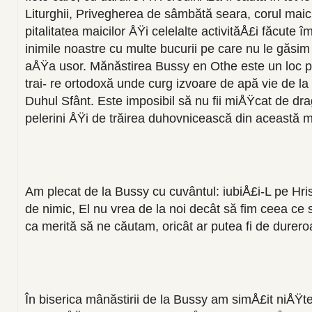
Liturghii, Privegherea de sâmbătă sea­ra, corul maici
pitalitatea maicilor ÅŸi celelal­te activităÅ£i făcute
inimile noastre cu multe bucurii pe care nu le gă­sim
aÅŸa usor. Mănăstirea Bussy en Othe este un loc p
trai- re ortodoxă unde curg izvoare de apă vie de l
Duhul Sfânt. Este imposibil să nu fii miÅŸcat de dr
pe­lerini ÅŸi de trăirea duhovniceas­că din această 
Am plecat de la Bussy cu cuvântul: iubiÅ£i-L pe Hr
de nimic, El nu vrea de la noi de­cât să fim ceea 
ca merită să ne cău­tam, oricât ar putea fi de dure­ro
În biserica mânăstirii de la Bussy am simÅ£it niÅŸ­te