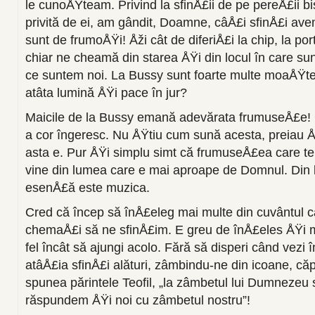
le cu­noÅŸteam. Privind la sfinÅ£ii de pe pereÅ£ii bis
privită de ei, am gândit, Doamne, câÅ£i sfinÅ£i avem
sunt de fru­moÅŸi! Åži cât de diferiÅ£i la chip, la por
chiar ne cheamă din starea ÅŸi din locul în care su
ce suntem noi. La Bussy sunt foarte multe moaÅŸte.
atâta lumină ÅŸi pace în jur?
Maicile de la Bussy emană adevărata frumuseÅ£e! 
a cor îngeresc. Nu ÅŸtiu cum sună acesta, preiau Å
asta e. Pur ÅŸi simplu simt că frumuseÅ£ea care te
vine din lumea care e mai aproape de Domnul. Din l
esenÅ£ă este muzica.
Cred că încep să înÅ£eleg mai multe din cuvântul 
chemaÅ£i să ne sfinÅ£im. E greu de înÅ£eles ÅŸi ma
fel încât să ajungi acolo. Fără să disperi când vezi 
atâÅ£ia sfinÅ£i alături, zâmbindu-ne din icoa­ne, 
spunea părintele Teofil, „la zâmbe­tul lui Dumneze
răspundem ÅŸi noi cu zâm­betul nostru”!