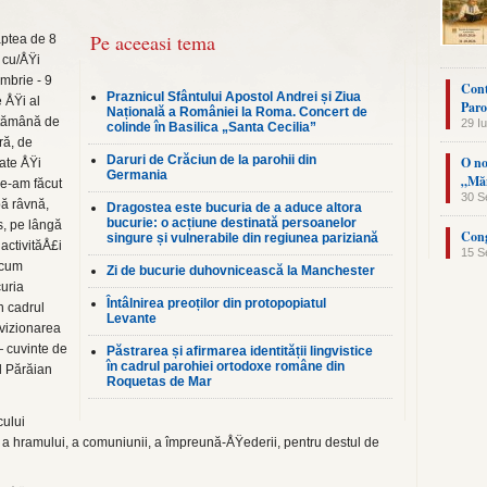
Pe aceeasi tema
aptea de 8
 cu/ÅŸi
mbrie - 9
Cont
Praznicul Sfântului Apostol Andrei și Ziua
e ÅŸi al
Paro
Națională a României la Roma. Concert de
ptămâ­nă de
29 Iu
colinde în Basilica „Santa Cecilia”
ră, de
Daruri de Crăciun de la parohii din
O no
ate ÅŸi
Germania
„Măn
ne-am făcut
30 S
pă râvnă,
Dragostea este bucuria de a aduce altora
bucurie: o acțiune destinată persoanelor
, pe lângă
Cong
singure și vulnerabile din regiunea pariziană
 activităÅ£i
15 S
ecum
Zi de bucurie duhovnicească la Manchester
uria
Întâlnirea preoților din protopopiatul
in cadrul
Levante
 vizionarea
— cuvinte de
Păstrarea și afirmarea identității lingvistice
în cadrul parohiei ortodoxe române din
l Părăian
Roquetas de Mar
cului
 a hramului, a comuniunii, a împreună-ÅŸederii, pentru destul de