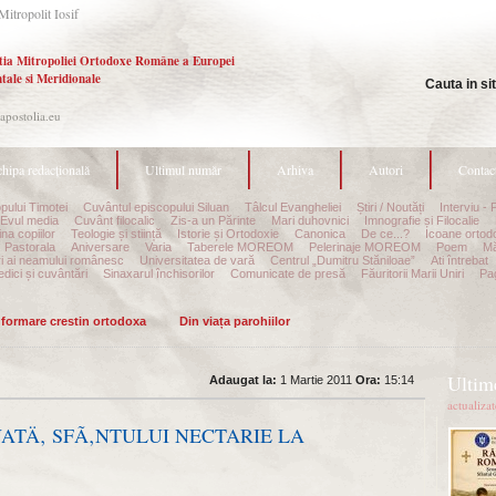
Mitropolit Iosif
tia Mitropoliei Ortodoxe Române a Europei
tale si Meridionale
Cauta in si
.apostolia.eu
hipa redacțională
Ultimul număr
Arhiva
Autori
Contac
pului Timotei
Cuvântul episcopului Siluan
Tâlcul Evangheliei
Știri / Noutăți
Interviu - 
Evul media
Cuvânt filocalic
Zis-a un Părinte
Mari duhovnici
Imnografie și Filocalie
na copiilor
Teologie și stiință
Istorie și Ortodoxie
Canonica
De ce...?
Icoane ortod
Pastorala
Aniversare
Varia
Taberele MOREOM
Pelerinaje MOREOM
Poem
Mă
ri ai neamului românesc
Universitatea de vară
Centrul „Dumitru Stăniloae”
Ati întrebat
edici și cuvântări
Sinaxarul închisorilor
Comunicate de presă
Făuritorii Marii Uniri
Pag
informare crestin ortodoxa
Din viața parohiilor
Ultime
Adaugat la:
1 Martie 2011
Ora:
15:14
actualiza
ATÄ‚ SFÃ‚NTULUI NECTARIE LA