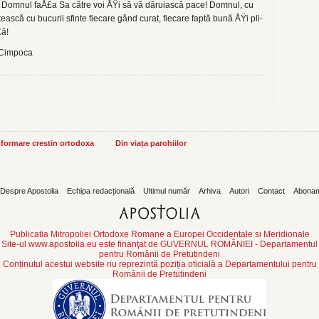
ă Domnul faÅ£a Sa către voi ÅŸi să vă dăruiască pace! Domnul, cu
ească cu bucurii sfinte fiecare gând curat, fiecare faptă bună ÅŸi pli­
£ă!
a Cimpoca
informare crestin ortodoxa
Din viața parohiilor
Despre Apostolia
Echipa redacțională
Ultimul număr
Arhiva
Autori
Contact
Abona
Publicatia Mitropoliei Ortodoxe Romane a Europei Occidentale si Meridionale
Site-ul www.apostolia.eu este finanţat de GUVERNUL ROMÂNIEI - Departamentul
pentru Românii de Pretutindeni
Conținutul acestui website nu reprezintă poziția oficială a Departamentului pentru
Românii de Pretutindeni