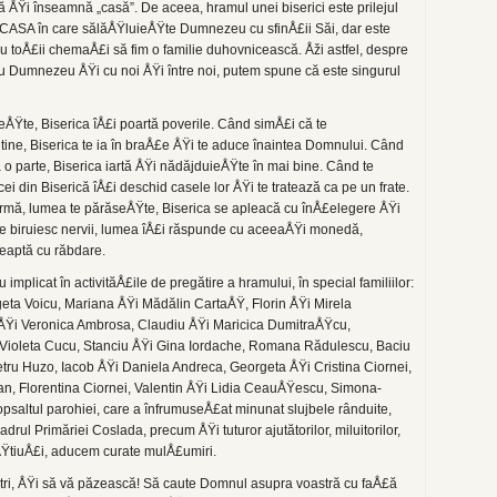
ÅŸi înseamnă „casă”. De aceea, hramul unei biserici este prilejul
 CASA în care sălăÅŸluieÅŸte Dumnezeu cu sfinÅ£ii Săi, dar este
u toÅ£ii chemaÅ£i să fim o familie duhovnicească. Åži astfel, des­pre
cu Dumnezeu ÅŸi cu noi ÅŸi între noi, putem spune că este singurul
ÅŸte, Biserica îÅ£i poartă poverile. Când simÅ£i că te
tine, Biserica te ia în braÅ£e ÅŸi te aduce înaintea Domnului. Când
 o parte, Biserica iartă ÅŸi nădăjduieÅŸte în mai bine. Când te
ei din Biserică îÅ£i deschid casele lor ÅŸi te tratează ca pe un frate.
urmă, lumea te părăseÅŸte, Biserica se apleacă cu înÅ£elegere ÅŸi
 te biruiesc nervii, lumea îÅ£i răspunde cu aceeaÅŸi monedă,
eaptă cu răbdare.
 implicat în activităÅ£ile de pre­gătire a hramului, în special familiilor:
eta Voicu, Mariana ÅŸi Mădălin CartaÅŸ, Florin ÅŸi Mirela
n ÅŸi Veronica Ambrosa, Claudiu ÅŸi Maricica DumitraÅŸcu,
Ÿi Violeta Cucu, Stanciu ÅŸi Gina Iordache, Romana Rădulescu, Baciu
tru Huzo, Iacob ÅŸi Daniela Andreca, Georgeta ÅŸi Cristina Ciornei,
an, Florentina Ciornei, Valentin ÅŸi Lidia CeauÅŸescu, Simona-
saltul parohiei, care a în­frumuseÅ£at minunat slujbele rânduite,
ul Primăriei Coslada, precum ÅŸi tuturor ajutătorilor, miluitorilor,
neÅŸtiuÅ£i, aducem curate mulÅ£umiri.
ri, ÅŸi să vă păzească! Să caute Domnul asupra voastră cu faÅ£ă