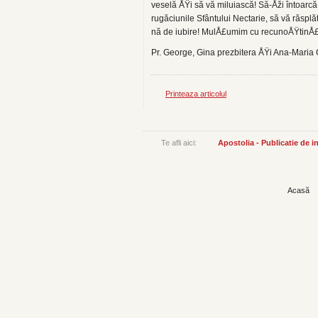
veselă ÅŸi să vă miluiască! Să-Åži întoarc
rugăciunile Sfântului Nectarie, să vă răsplăt
nă de iubire! MulÅ£umim cu recunoÅŸtinÅ
Pr. George, Gina prezbitera ÅŸi Ana-Mari
Printeaza articolul
Te afli aici:
Apostolia - Publicatie de 
Acasă