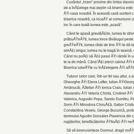
Cuvântul „hram” provine din limba slavonă 
de a înÅ£elege mai deplin că biserica este
ÅŸi casa noastră. În aceas­tă casă suntem c
biserica noastră, ca locaÅŸ al comuniunii 
loc în care toată lumea este „acasă”.
Când te apasă greutăÅ£ile, lumea te strive
prăbuÅŸeÅŸti, lumea trece tăvălugul peste 
greÅŸeÅŸti, lumea râde de tine ÅŸi te dă la
simÅ£i singur, lu­mea nu te bagă în seamă, c
Când nu poÅ£i să Å£ii pasul ÅŸi rămâi în 
te ia de mână. Când îÅ£i pierzi calmul ÅŸi
Biserica iubeÅŸte cu în­Å£elegere ÅŸi aÅŸt
Tuturor celor care, într-un fel sau altul, s-au
Gheorghe ÅŸi Elena Lefter, Iulian ÅŸiGeorg
Amăriucăi, Åžtefan ÅŸi Ionica Craiu, Iulia
Alexandru ÅŸi Veturia Chinta, Cristinel Å
Valerica, Augustin Popa, Sandu Dumitru, Pe
Sorin ÅŸi Minodora ChiruÅ£ă, Gabor Cristi
Constantina Veselu, George Bucurică, protop
domnului Agustin Gonzales Plasencia din cadr
ru­gătorilor, binefăcătorilor ÅŸtiuÅ£i ÅŸi 
Să vă binecuvinteze Domnul, dragii noÅŸt