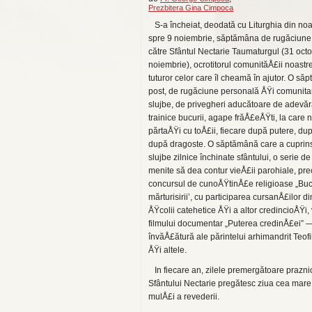
Prezbitera Gina Cimpoca
S-a încheiat, deodată cu Liturghia din no
spre 9 noiem­brie, săptămâna de rugăciune
către Sfântul Nectarie Taumaturgul (31 octo
noiembrie), ocrotitorul comunită­Å£ii noastr
tuturor celor care îl cheamă în ajutor. O să
post, de rugăciune personală ÅŸi comunita
slujbe, de privegheri aducătoare de adevăr
trainice bucurii, agape frăÅ£eÅŸti, la care 
părtaÅŸi cu toÅ£ii, fiecare după putere, du
după dragoste. O săptămână care a cuprins
slujbe zilnice închinate sfântului, o serie de
menite să dea contur vieÅ£ii parohiale, pr
concursul de cunoÅŸ­tinÅ£e religioase „Buc
mărturisirii’, cu participarea cursanÅ£ilor d
ÅŸcolii catehetice ÅŸi a altor credincioÅŸi,
filmului documentar „Puterea credinÅ£ei” 
învăÅ£ătură ale părintelui arhimandrit Teofi
ÅŸi altele.
In fiecare an, zilele premergătoare prazni
Sfântului Nectarie pregătesc ziua cea mare
mulÅ£i a revederii.