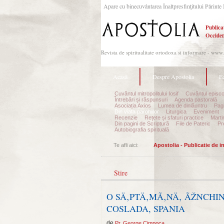
Apare cu binecuvântarea Înaltpresfinţitului Părinte 
Publica
Occiden
Revista de spiritualitate ortodoxa si informare - www
Acasă
Despre Apostolia
Ec
Cuvântul mitropolitului Iosif
Cuvântul episco
Întrebări și răspunsuri
Agenda pastorală
Asociația Axios
Lumea de dinlăuntru
Pagi
Din viața parohiilor
Liturgica
Eveniment
Recenzie
Rețete și sfaturi practice
Marti
Din pagini de Scriptură
File de Pateric
Pr
Autobiografia spirituală
Te afli aici:
Apostolia - Publicatie de 
Stire
O SÄ‚PTÄ‚MÃ‚NÄ‚ ÃŽNCHIN
COSLADA, SPANIA
de
,
Pr. George Cimpoca