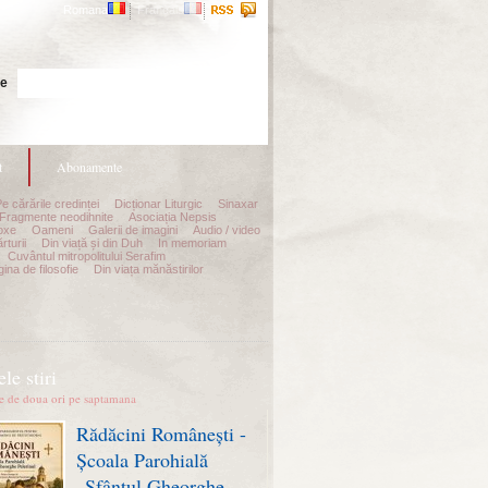
Romana
Francais
Cauta
te
t
Abonamente
Pe cărările credinței
Dicționar Liturgic
Sinaxar
Fragmente neodihnite
Asociația Nepsis
oxe
Oameni
Galerii de imagini
Audio / video
rturii
Din viață și din Duh
In memoriam
Cuvântul mitropolitului Serafim
ina de filosofie
Din viața mănăstirilor
le stiri
te de doua ori pe saptamana
Rădăcini Românești -
Școala Parohială
„Sfântul Gheorghe