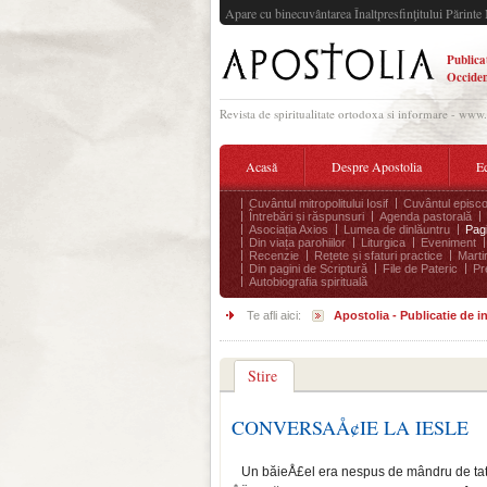
Apare cu binecuvântarea Înaltpresfinţitului Părinte 
Publica
Occiden
Revista de spiritualitate ortodoxa si informare - www
Acasă
Despre Apostolia
Ec
Cuvântul mitropolitului Iosif
Cuvântul episco
Întrebări și răspunsuri
Agenda pastorală
Asociația Axios
Lumea de dinlăuntru
Pagi
Din viața parohiilor
Liturgica
Eveniment
Recenzie
Rețete și sfaturi practice
Marti
Din pagini de Scriptură
File de Pateric
Pr
Autobiografia spirituală
Te afli aici:
Apostolia - Publicatie de 
Stire
CONVERSAÅ¢IE LA IESLE
Un băieÅ£el era nespus de mândru de tat