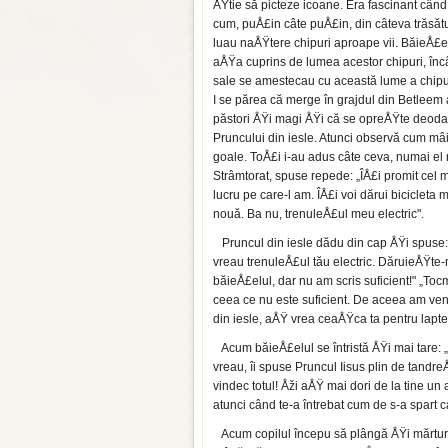
ÅŸtie să picteze icoane. Era fascinant cân
cum, puÅ£in câte puÅ£in, din câteva trăsăt
luau naÅŸtere chipuri aproape vii. BăieÅ£e
aÅŸa cuprins de lumea acestor chipuri, înc
sale se amestecau cu această lume a chipuri
I se părea că merge în grajdul din Betleem 
păstori ÅŸi magi ÅŸi că se opreÅŸte deoda
Pruncului din iesle. Atunci observă cum mâi
goale. ToÅ£i i-au adus câte ceva, numai el 
Strâmtorat, spuse repede: „ÎÅ£i promit cel 
lucru pe care-l am. ÎÅ£i voi dărui bicicleta
nouă. Ba nu, trenuleÅ£ul meu electric".
Pruncul din iesle dădu din cap ÅŸi spuse:
vreau trenuleÅ£ul tău electric. DăruieÅŸt
băieÅ£elul, dar nu am scris suficient!" „To
ceea ce nu este suficient. De aceea am veni
din iesle, aÅŸ vrea ceaÅŸca ta pentru lapte
Acum băieÅ£elul se întristă ÅŸi mai tare:
vreau, îi spuse Pruncul Iisus plin de tandr
vindec totul! Åži aÅŸ mai dori de la tine un a
atunci când te-a întrebat cum de s-a spart c
Acum copilul începu să plângă ÅŸi mărturis