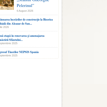
Pelerinul”
6 August 2026
inuarea lucrărilor de construcție la Biserica
hială din Alcazar de San...
lie 2026
uă etapă în renovarea și amenajarea
ăstirii Sfântului...
eptembrie 2025
resul Tinerilor NEPSIS Spania
eptembrie 2025