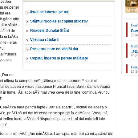
d vedea
uri de penel
Iisus ne iubește pe toți
lul era
ât gândurile
Sfântul Nicolae și copilul milostiv
Cont
lor sfinte.
Paro
Roadele Duhului Sfânt
alături de
29 Iu
tă în faÅ£a
Virtutea răbdării
nile-i erau
O no
nu.
Prescura este cel dintâi dar
„Măn
mai frumos
30 S
Copilul, îngerul și perele mălăiețe
 mea cea
Cong
15 S
 „Dar nu
e-mi ultima ta compunere!" „Ultima mea compunere? se uimi
cmai de aceea o vreau, răspunse Pruncul Iisus. Să-mi dai totdeauna
t în lume. Åži apoi aÅŸ mai vrea ceva de la tine, continuă Pruncul
!"
 „CeaÅŸca mea pentru lapte? Dar s-a spart!". „Tocmai de aceea o
eÅ£e, poÅ£i să-mi dai tot ceea ce se sparge în viaÅ£a ta. Vreau să
l treilea lucru; aÅŸ dori răspunsul pe care i l-ai dat mămicii tale
ana".
i cu umilinÅ£ă: „Am minÅ£it-o. I-am spus mămicii că mi-a căzut din