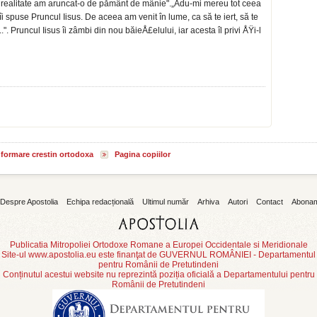
 realitate am aruncat-o de pământ de mânie".„Adu-mi mereu tot ceea
îi spuse Pruncul Iisus. De aceea am venit în lume, ca să te iert, să te
 Pruncul Iisus îi zâmbi din nou băieÅ£elului, iar acesta îl privi ÅŸi-l
informare crestin ortodoxa
Pagina copiilor
Despre Apostolia
Echipa redacțională
Ultimul număr
Arhiva
Autori
Contact
Abona
Publicatia Mitropoliei Ortodoxe Romane a Europei Occidentale si Meridionale
Site-ul www.apostolia.eu este finanţat de GUVERNUL ROMÂNIEI - Departamentul
pentru Românii de Pretutindeni
Conținutul acestui website nu reprezintă poziția oficială a Departamentului pentru
Românii de Pretutindeni