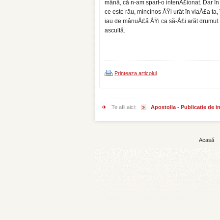
mână, că n-am spart-o intenÅ£ionat. Dar în
ce este rău, mincinos ÅŸi urât în viaÅ£a ta, 
iau de mânuÅ£ă ÅŸi ca să-Å£i arăt drumul...".
ascultă.
Printeaza articolul
Te afli aici:
Apostolia - Publicatie de 
Acasă