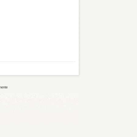
mente