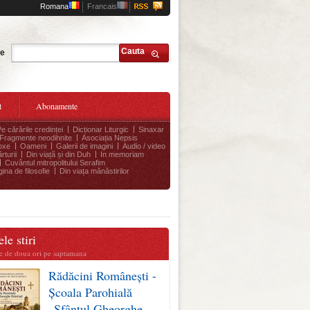
Romana
Francais
Cauta
te
t
Abonamente
Pe cărările credinței
Dicționar Liturgic
Sinaxar
Fragmente neodihnite
Asociația Nepsis
oxe
Oameni
Galerii de imagini
Audio / video
rturii
Din viață și din Duh
In memoriam
Cuvântul mitropolitului Serafim
ina de filosofie
Din viața mănăstirilor
le stiri
te de doua ori pe saptamana
Rădăcini Românești -
Școala Parohială
„Sfântul Gheorghe