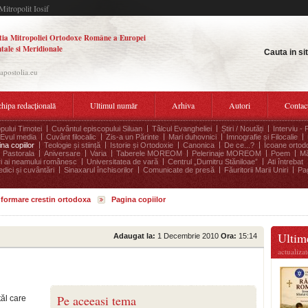
Mitropolit Iosif
tia Mitropoliei Ortodoxe Române a Europei
tale si Meridionale
Cauta in si
.apostolia.eu
hipa redacțională
Ultimul număr
Arhiva
Autori
Contac
pului Timotei
Cuvântul episcopului Siluan
Tâlcul Evangheliei
Știri / Noutăți
Interviu - 
Evul media
Cuvânt filocalic
Zis-a un Părinte
Mari duhovnici
Imnografie și Filocalie
na copiilor
Teologie și stiință
Istorie și Ortodoxie
Canonica
De ce...?
Icoane ortod
Pastorala
Aniversare
Varia
Taberele MOREOM
Pelerinaje MOREOM
Poem
Mă
ri ai neamului românesc
Universitatea de vară
Centrul „Dumitru Stăniloae”
Ati întrebat
edici și cuvântări
Sinaxarul închisorilor
Comunicate de presă
Făuritorii Marii Uniri
Pag
informare crestin ortodoxa
Pagina copiilor
Ultime
Adaugat la:
1 Decembrie 2010
Ora:
15:14
actualiza
Pe aceeasi tema
ăl care