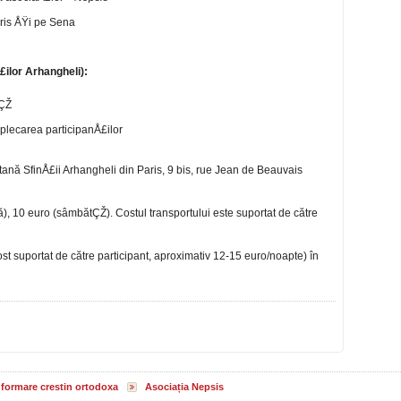
ris ÅŸi pe Sena
ilor Arhangheli):
cÇŽ
 plecarea participanÅ£ilor
itană SfinÅ£ii Arhangheli din Paris, 9 bis, rue Jean de Beauvais
ă), 10 euro (sâmbătÇŽ). Costul transportului este suportat de către
(cost suportat de către participant, aproximativ 12-15 euro/noapte) în
informare crestin ortodoxa
Asociația Nepsis