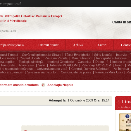
Mitropolit Iosif
tia Mitropoliei Ortodoxe Române a Europei
tale si Meridionale
Cauta in si
.apostolia.eu
hipa redacțională
Ultimul număr
Arhiva
Autori
Contac
pului Timotei
Cuvântul episcopului Siluan
Tâlcul Evangheliei
Știri / Noutăți
Interviu - 
Evul media
Cuvânt filocalic
Zis-a un Părinte
Mari duhovnici
Imnografie și Filocalie
na copiilor
Teologie și stiință
Istorie și Ortodoxie
Canonica
De ce...?
Icoane ortod
Pastorala
Aniversare
Varia
Taberele MOREOM
Pelerinaje MOREOM
Poem
Mă
ri ai neamului românesc
Universitatea de vară
Centrul „Dumitru Stăniloae”
Ati întrebat
edici și cuvântări
Sinaxarul închisorilor
Comunicate de presă
Făuritorii Marii Uniri
Pag
informare crestin ortodoxa
Asociația Nepsis
Ultime
Adaugat la:
1 Octombrie 2009
Ora:
15:14
actualiza