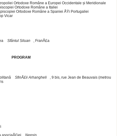
l Mitropoliei Ortodoxe Române a Europei Occidentale și Meridionale
Episcopiei Ortodoxe Române a Italiei
l Episcopiei Ortodoxe Române a Spaniei ÅŸi Portugaliei
op Vicar
rea
Sfântul Siluan
, FranÅ£a
PROGRAM
olitană
SfinÅ£ii Arhangheli
, 9 bis, rue Jean de Beauvais (metrou
ris
i
a asociaÅ£iei
Nepsis