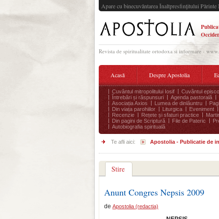
Apare cu binecuvântarea Înaltpresfinţitului Părinte 
Publica
Occiden
Revista de spiritualitate ortodoxa si informare - www
Acasă
Despre Apostolia
Ec
Cuvântul mitropolitului Iosif
Cuvântul episco
Întrebări și răspunsuri
Agenda pastorală
Asociația Axios
Lumea de dinlăuntru
Pagi
Din viața parohiilor
Liturgica
Eveniment
Recenzie
Rețete și sfaturi practice
Marti
Din pagini de Scriptură
File de Pateric
Pr
Autobiografia spirituală
Te afli aici:
Apostolia - Publicatie de 
Stire
Anunt Congres Nepsis 2009
de
Apostolia (redactia)