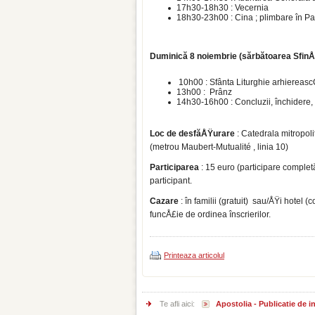
17h30-18h30 : Vecernia
18h30-23h00 : Cina ; plimbare în Pa
Duminică 8 noiembrie (sărbătoarea SfinÅ£
10h00 : Sfânta Liturghie arhiereas
13h00 : Prânz
14h30-16h00 : Concluzii, închidere,
Loc de desfăÅŸurare
: Catedrala mitropol
(metrou Maubert-Mutualité , linia 10)
Participarea
: 15 euro (participare complet
participant.
Cazare
: în familii (gratuit) sau/ÅŸi hotel 
funcÅ£ie de ordinea înscrierilor.
Printeaza articolul
Te afli aici:
Apostolia - Publicatie de 