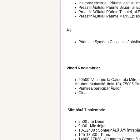
Înaltpreasfințitului Părinte Iosif, a
PreasfinÅ£itului Părinte Siluan, al 
PreasfinÅ£itului Părinte Timotei, a
PreasfinÅ£itului Părinte Marc, Episc
ÅŸi
Părintele Syméon Cossec, mănăsti
Vineri 6 noiembrie:
20h00: Vecernie la Catedrala Mitrop
Maubert-Mutualité, linia 10), 75005 Pa
Primirea participanÅ£ilor
Cina
Sâmbătă 7 noiembrie:
9h00 : Te Deum
9h30 : Mic dejun
10-12h00 : ConferinÅ£ă ÅŸi întrebăr
12h-13h30 : Prânz
14h00-17h30 : Adunarea Generală 