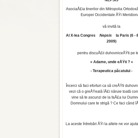
NEPSIS
AsociaÅ£ia tinerilor din Mitropolia Ortod
Europei Occidentale ÅŸi Meridion
vă invită la
Al X-lea Congres
Nepsis
la Paris (6 -
2009)
pentru discuÅ£ii duhovniceÅŸti pe t
« Adame, unde eÅŸti ? »
- Terapeutica păcatului -
Încerci să faci eforturi ca să creÅŸti duhov
vezi că o greÅŸeală îÅ£i năruie toată co
vine să te ascunzi de la faÅ£a lui Dumn
Domnului care te strigă ? Ce faci când î
La aceste întrebări ÅŸi la altele ne vor aju