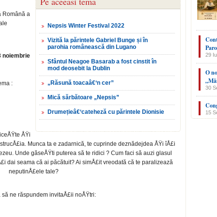
Pe aceeasi tema
oxă Română a
ale
Nepsis Winter Festival 2022
Cont
Vizită la părintele Gabriel Bunge și în
parohia românească din Lugano
Paro
29 Iu
 8 noiembrie
Sfântul Neagoe Basarab a fost cinstit în
mod deosebit la Dublin
O no
„Măn
„Răsună toacaâ€‘n cer”
ema :
30 S
Mică sărbătoare „Nepsis”
Cong
Drumețieâ€‘cateheză cu părintele Dionisie
15 S
niceÅŸte ÅŸi
nstrucÅ£ia. Munca ta e zadarnică, te cuprinde deznădejdea ÅŸi îÅ£i
ezeu. Unde găseÅŸti puterea să te ridici ? Cum faci să auzi glasul
Å£i dai seama că ai păcătuit? Ai simÅ£it vreodată că te paralizează
neputinÅ£ele tale?
ta să ne răspundem invitaÅ£ii noÅŸtri: