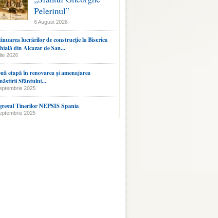
Pelerinul”
6 August 2026
inuarea lucrărilor de construcție la Biserica
hială din Alcazar de San...
lie 2026
uă etapă în renovarea și amenajarea
ăstirii Sfântului...
eptembrie 2025
resul Tinerilor NEPSIS Spania
eptembrie 2025