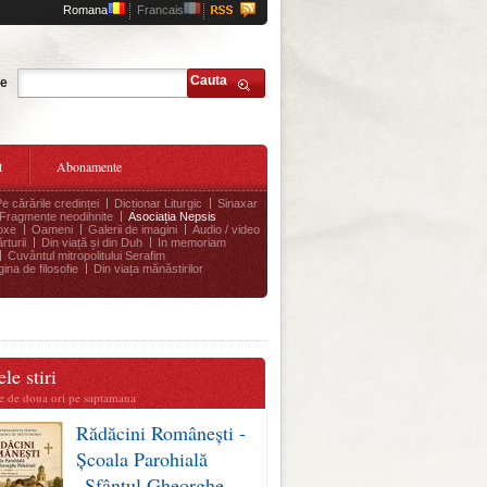
Romana
Francais
Cauta
te
t
Abonamente
Pe cărările credinței
Dicționar Liturgic
Sinaxar
Fragmente neodihnite
Asociația Nepsis
oxe
Oameni
Galerii de imagini
Audio / video
rturii
Din viață și din Duh
In memoriam
Cuvântul mitropolitului Serafim
ina de filosofie
Din viața mănăstirilor
le stiri
te de doua ori pe saptamana
Rădăcini Românești -
Școala Parohială
„Sfântul Gheorghe